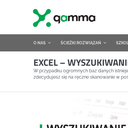
Skip
to
content
O NAS
ŚCIEŻKI ROZWIĄZAŃ
SZKO
EXCEL – WYSZUKIWAN
W przypadku ogromnych baz danych istnieje
zdecydujesz się na ręczne skanowanie w posz