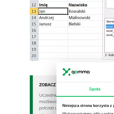
ZOBACZ NASZE SZKOLENIA:
Zgoda
Uczestnictwu w szkoleniu
ANALIZA DA
możliwość sprawnej analizy i syntezy
Niniejsza strona korzysta z
potrzeb uczestnika i firmy.
Uczestników 
Wykorzystujemy pliki cookie 