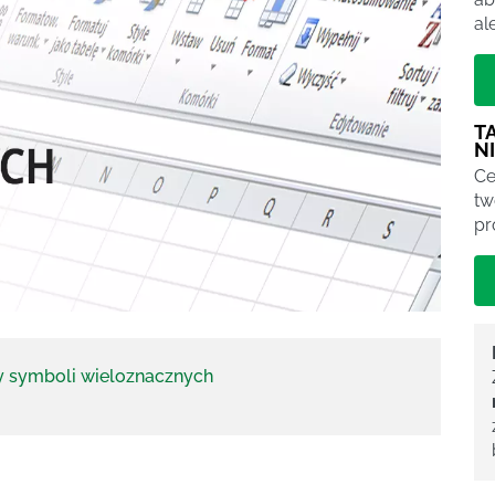
al
T
N
Ce
tw
pr
y symboli wieloznacznych