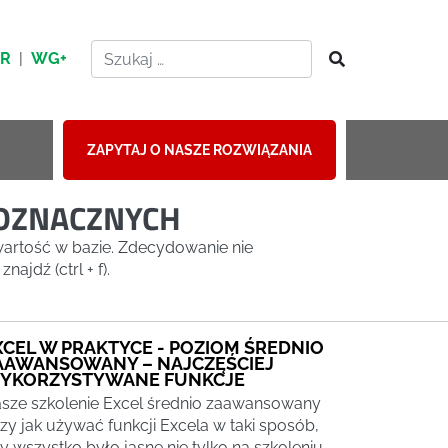
HR
|
WG+
ZAPYTAJ O NASZE ROZWIĄZANIA
LOZNACZNYCH
artość w bazie. Zdecydowanie nie
jdź (ctrl + f).
XCEL W PRAKTYCE - POZIOM ŚREDNIO
AAWANSOWANY – NAJCZĘŚCIEJ
YKORZYSTYWANE FUNKCJE
sze szkolenie Excel średnio zaawansowany
zy jak używać funkcji Excela w taki sposób,
y wszystko było jasne nie tylko na szkoleniu,