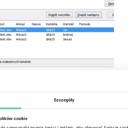
Szczegóły
NYCH ZA POMOCĄ TABEL PRZESTAWNYCH
daje
 danych – w dopasowaniu do indywidualnych
 plików cookie
tego szkolenia interesują również:
do spersonalizowania treści i reklam, aby oferować funkcje sp