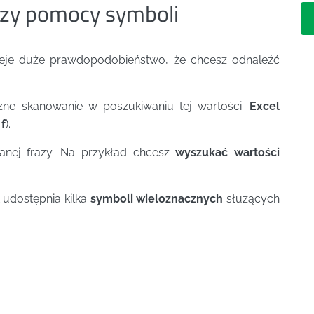
rzy pomocy symboli
eje duże prawdopodobieństwo, że chcesz odnaleźć
zne skanowanie w poszukiwaniu tej wartości.
Excel
 f
).
kanej frazy. Na przykład chcesz
wyszukać wartości
udostępnia kilka
symboli wieloznacznych
słuzących