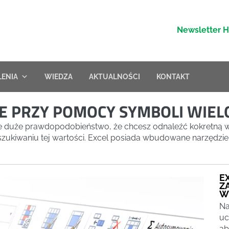
Newsletter 
LENIA
WIEDZA
AKTUALNOŚCI
KONTAKT
IE PRZY POMOCY SYMBOLI WIE
 duże prawdopodobieństwo, że chcesz odnaleźć kokretną w
ukiwaniu tej wartości. Excel posiada wbudowane narzędzie zna
E
Z
W
Na
uc
ab