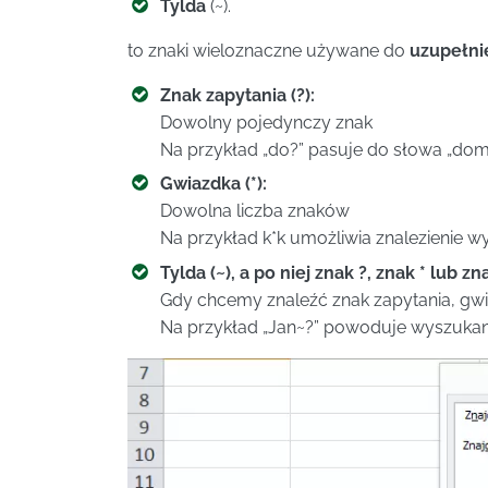
Tylda
(~).
to znaki wieloznaczne używane do
uzupełni
Znak zapytania (?):
Dowolny pojedynczy znak
Na przykład „do?” pasuje do słowa „dom”
Gwiazdka (*):
Dowolna liczba znaków
Na przykład k*k umożliwia znalezienie wyr
Tylda (~), a po niej znak ?, znak * lub zn
Gdy chcemy znaleźć znak zapytania, gwi
Na przykład „Jan~?” powoduje wyszukani