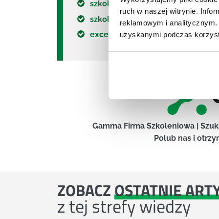
szkolenie excel zaawansowany
ruch w naszej witrynie. Inf
szkolenie excel średniozaawans
reklamowym i analitycznym. 
excel dla księgowych szkolenie
uzyskanymi podczas korzysta
Gamma Firma Szkoleniowa | Szuk
Polub nas i otrzy
ZOBACZ
OSTATNIE ART
z tej strefy wiedzy