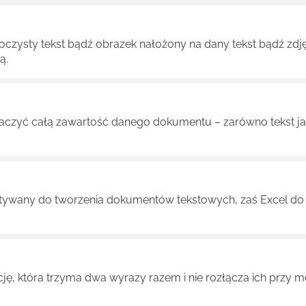
roczysty tekst bądź obrazek nałożony na dany tekst bądź zdj
ą.
aczyć całą zawartość danego dokumentu – zarówno tekst jak 
tywany do tworzenia dokumentów tekstowych, zaś Excel do 
cję, która trzyma dwa wyrazy razem i nie rozłącza ich przy 