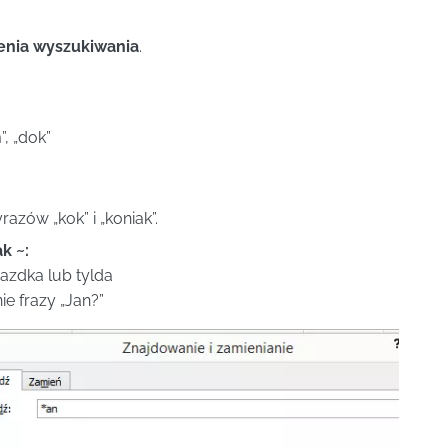
enia wyszukiwania
.
, „dok”
azów „kok” i „koniak”.
ak ~:
azdka lub tylda
e frazy „Jan?”