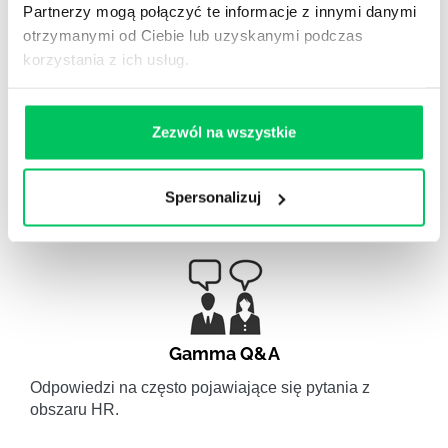
Partnerzy mogą połączyć te informacje z innymi danymi
otrzymanymi od Ciebie lub uzyskanymi podczas
korzystania z ich usług.
Zezwól na wszystkie
WikiGamma
,
Delegowanie
,
HR
Spersonalizuj
Autorskie raporty, wartościowy know-how, pigułki
wiedzy.
Gamma Q&A
Odpowiedzi na często pojawiające się pytania z
obszaru HR.