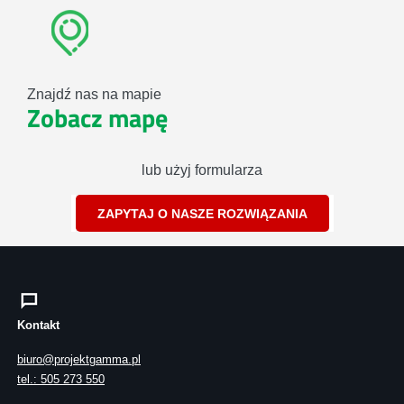
Znajdź nas na mapie
Zobacz mapę
lub użyj formularza
ZAPYTAJ O NASZE ROZWIĄZANIA
Kontakt
biuro@projektgamma.pl
tel.: 505 273 550