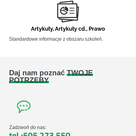
Artykuły
,
Artykuły cd.
,
Prawo
Standardowe informacje z obszaru szkoleń.
Daj nam poznać
TWOJE
POTRZEBY
Zadzwoń do nas:
tel.:505 273 550
,