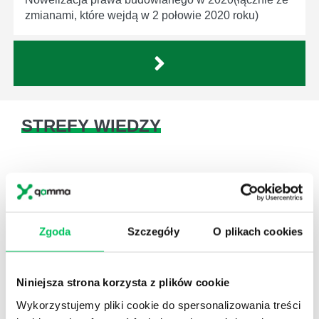
zmianami, które wejdą w 2 połowie 2020 roku)
STREFY WIEDZY
Zgoda
Szczegóły
O plikach cookies
WikiGamma
,
Delegowanie
,
HR
Autorskie raporty, wartościowy know-how, pigułki
Niniejsza strona korzysta z plików cookie
wiedzy.
Wykorzystujemy pliki cookie do spersonalizowania treści