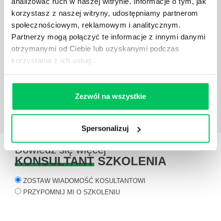
analizować ruch w naszej witrynie. Informacje o tym, jak
OPINIE
O SZKOLENIACH
korzystasz z naszej witryny, udostępniamy partnerom
społecznościowym, reklamowym i analitycznym.
Projekty szkoleniowe Gammy zawierają moduły
Partnerzy mogą połączyć te informacje z innymi danymi
mierzące efektywność szkolenia. Pozwalają ocenić
otrzymanymi od Ciebie lub uzyskanymi podczas
firmę szkoleniową oraz rozwój poszczególnych
korzystania z ich usług.
uczestników.
Dariusz Wiśniewski
Zastępca dyrektora Centrum
rozwoju zawodowego MSZ
Zezwól na wszystkie
Spersonalizuj
Dowiedz się więcej
KONSULTANT
SZKOLENIA
ZOSTAW WIADOMOŚĆ KOSULTANTOWI
PRZYPOMNIJ MI O SZKOLENIU