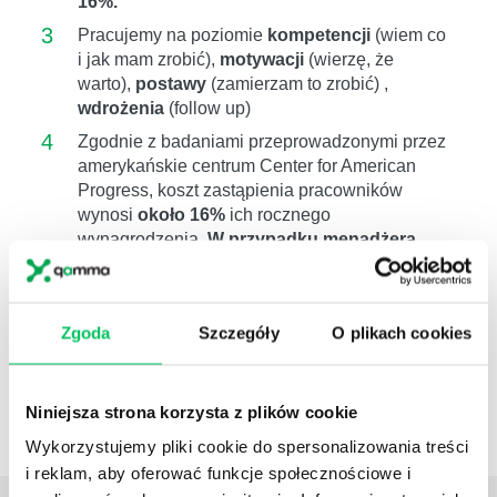
16%.
3
Pracujemy na poziomie
kompetencji
(wiem co
i jak mam zrobić),
motywacji
(wierzę, że
warto),
postawy
(zamierzam to zrobić) ,
wdrożenia
(follow up)
4
Zgodnie z badaniami przeprowadzonymi przez
amerykańskie centrum Center for American
Progress, koszt zastąpienia pracowników
wynosi
około 16%
ich rocznego
wynagrodzenia.
W przypadku menadżera
zwiększa się do 100%.
Szkolenie związane z:
Prawo budowlane 2026
Zgoda
Szczegóły
O plikach cookies
Nowelizacja prawa budowlanego 2026
Nowe prawo budowlane
Ustawą Prawo budowlane
Niniejsza strona korzysta z plików cookie
Prawo budowlane 2026 – zmiany
Wykorzystujemy pliki cookie do spersonalizowania treści
i reklam, aby oferować funkcje społecznościowe i