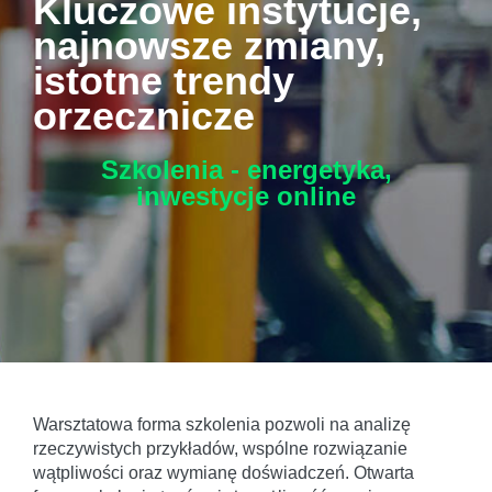
Kluczowe instytucje,
najnowsze zmiany,
istotne trendy
orzecznicze
Szkolenia - energetyka,
inwestycje
online
Warsztatowa forma szkolenia pozwoli na analizę
rzeczywistych przykładów, wspólne rozwiązanie
wątpliwości oraz wymianę doświadczeń. Otwarta