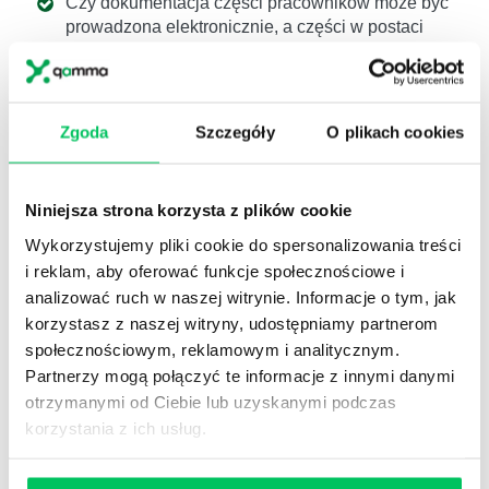
Czy dokumentacja części pracowników może być
prowadzona elektronicznie, a części w postaci
papierowej?
Czy ta sama część dokumentacji może być
prowadzona elektronicznie oraz papierowo dla
różnych pracowników?
Zgoda
Szczegóły
O plikach cookies
Czy elektroniczne przechowywanie list płac
wymaga zmian w systemach kadrowo-płacowych?
Niniejsza strona korzysta z plików cookie
Czy stare aplikacje do obiegu elektronicznych
dokumentów, pulpity pracownicze itp. spełniają
Wykorzystujemy pliki cookie do spersonalizowania treści
wymagania dotyczące elektronizacji po zmianach
i reklam, aby oferować funkcje społecznościowe i
wprowadzonych od 1.1.2019 r?
analizować ruch w naszej witrynie. Informacje o tym, jak
Czy w przypadku gdy już w 2018 r. wnioski
korzystasz z naszej witryny, udostępniamy partnerom
urlopowe były w firmie elektroniczne, i są
społecznościowym, reklamowym i analitycznym.
prowadzone nadal elektronicznie, ale w nowym
Partnerzy mogą połączyć te informacje z innymi danymi
systemie spełniającym wymagania
otrzymanymi od Ciebie lub uzyskanymi podczas
teleinformatyczne dochodzi do zmiany formy
korzystania z ich usług.
prowadzenia dokumentacji?
E-akta osobowe