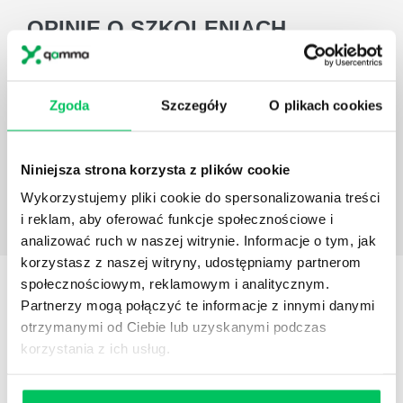
OPINIE
O SZKOLENIACH
Projekty szkoleniowe Gammy zawierają moduły
mierzące efektywność szkolenia. Pozwalają ocenić
Zgoda
Szczegóły
O plikach cookies
firmę szkoleniową oraz rozwój poszczególnych
uczestników.
Dariusz Wiśniewski
Zastępca dyrektora Centrum
Niniejsza strona korzysta z plików cookie
rozwoju zawodowego MSZ
Wykorzystujemy pliki cookie do spersonalizowania treści
i reklam, aby oferować funkcje społecznościowe i
analizować ruch w naszej witrynie. Informacje o tym, jak
korzystasz z naszej witryny, udostępniamy partnerom
Dowiedz się więcej
społecznościowym, reklamowym i analitycznym.
KONSULTANT
SZKOLENIA
Partnerzy mogą połączyć te informacje z innymi danymi
otrzymanymi od Ciebie lub uzyskanymi podczas
ZOSTAW WIADOMOŚĆ KOSULTANTOWI
korzystania z ich usług.
PRZYPOMNIJ MI O SZKOLENIU