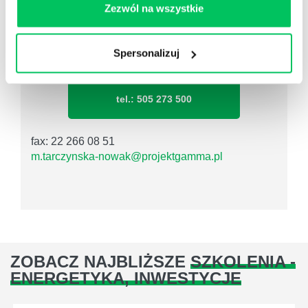
Zezwól na wszystkie
Monika Tarczyńska-Nowak
Spersonalizuj
Specjalista ds. szkoleń
tel.: 505 273 500
fax: 22 266 08 51
m.tarczynska-nowak@projektgamma.pl
ZOBACZ NAJBLIŻSZE
SZKOLENIA -
ENERGETYKA, INWESTYCJE