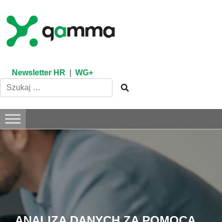
Skip
to
content
Newsletter HR
|
WG+
ANALIZA DANYCH ZA POMOCĄ