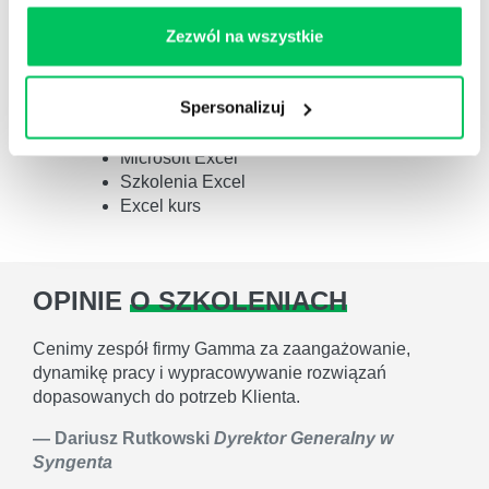
zwiększa się do 100%.
Zezwól na wszystkie
Szkolenie związane z:
Tabele przestawne
Excel – tabele przestawne
Spersonalizuj
Excel tabele przestawne kurs
Excel tabele przestawne
Microsoft Excel
Szkolenia Excel
Excel kurs
OPINIE
O SZKOLENIACH
Cenimy zespół firmy Gamma za zaangażowanie,
dynamikę pracy i wypracowywanie rozwiązań
dopasowanych do potrzeb Klienta.
Dariusz Rutkowski
Dyrektor Generalny w
Syngenta