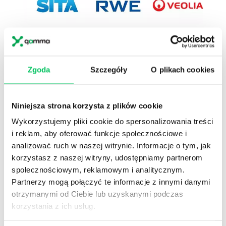
1
Przeszkoliliśmy
ponad 40000
dyrektorów,
menedżerów, kierowników i naczelników.
Zgoda
Szczegóły
O plikach cookies
2
W Akademiach menedżerskich, w których
mierzyliśmy efektywność (47 projektów 286 dni
szkol.)
poziom kompetencji wzrósł średnio o
Niniejsza strona korzysta z plików cookie
16%.
Wykorzystujemy pliki cookie do spersonalizowania treści
3
Pracujemy na poziomie
kompetencji
(wiem co
i reklam, aby oferować funkcje społecznościowe i
i jak mam zrobić),
motywacji
(wierzę, że
analizować ruch w naszej witrynie. Informacje o tym, jak
warto),
postawy
(zamierzam to zrobić) ,
korzystasz z naszej witryny, udostępniamy partnerom
wdrożenia
(follow up)
społecznościowym, reklamowym i analitycznym.
4
Zgodnie z badaniami przeprowadzonymi przez
Partnerzy mogą połączyć te informacje z innymi danymi
amerykańskie centrum Center for American
otrzymanymi od Ciebie lub uzyskanymi podczas
Progress, koszt zastąpienia pracowników
korzystania z ich usług.
wynosi
około 16%
ich rocznego
wynagrodzenia.
W przypadku menadżera