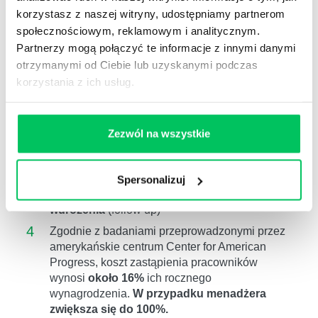
korzystasz z naszej witryny, udostępniamy partnerom
społecznościowym, reklamowym i analitycznym.
Partnerzy mogą połączyć te informacje z innymi danymi
1
Przeszkoliliśmy
ponad 40000
dyrektorów,
otrzymanymi od Ciebie lub uzyskanymi podczas
menedżerów, kierowników i naczelników.
korzystania z ich usług.
2
W Akademiach menedżerskich, w których
mierzyliśmy efektywność (47 projektów 286 dni
szkol.)
poziom kompetencji wzrósł średnio o
Zezwól na wszystkie
16%.
3
Pracujemy na poziomie
kompetencji
(wiem co
i jak mam zrobić),
motywacji
(wierzę, że
Spersonalizuj
warto),
postawy
(zamierzam to zrobić) ,
wdrożenia
(follow up)
4
Zgodnie z badaniami przeprowadzonymi przez
amerykańskie centrum Center for American
Progress, koszt zastąpienia pracowników
wynosi
około 16%
ich rocznego
wynagrodzenia.
W przypadku menadżera
zwiększa się do 100%.