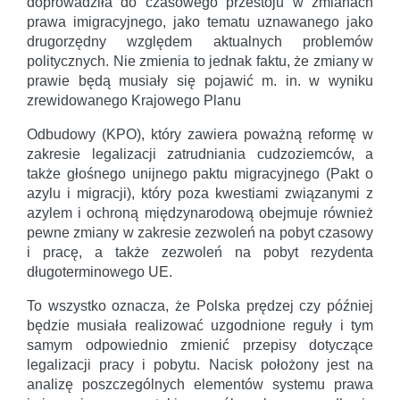
doprowadziła do czasowego przestoju w zmianach
prawa imigracyjnego, jako tematu uznawanego jako
drugorzędny względem aktualnych problemów
politycznych. Nie zmienia to jednak faktu, że zmiany w
prawie będą musiały się pojawić m. in. w wyniku
zrewidowanego Krajowego Planu
Odbudowy (KPO), który zawiera poważną reformę w
zakresie legalizacji zatrudniania cudzoziemców, a
także głośnego unijnego paktu migracyjnego (Pakt o
azylu i migracji), który poza kwestiami związanymi z
azylem i ochroną międzynarodową obejmuje również
pewne zmiany w zakresie zezwoleń na pobyt czasowy
i pracę, a także zezwoleń na pobyt rezydenta
długoterminowego UE.
To wszystko oznacza, że Polska prędzej czy później
będzie musiała realizować uzgodnione reguły i tym
samym odpowiednio zmienić przepisy dotyczące
legalizacji pracy i pobytu. Nacisk położony jest na
analizę poszczególnych elementów systemu prawa