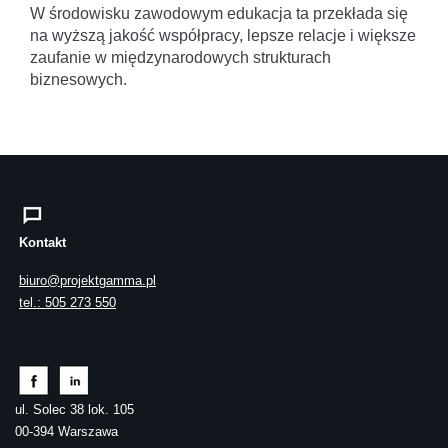
W środowisku zawodowym edukacja ta przekłada się
na wyższą jakość współpracy, lepsze relacje i większe
zaufanie w międzynarodowych strukturach
biznesowych.
Kontakt
biuro@projektgamma.pl
tel.: 505 273 550
ul. Solec 38 lok. 105
00-394 Warszawa