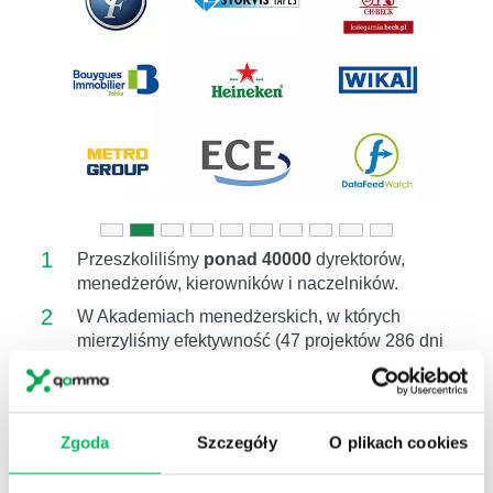
Previous
Next
1
Przeszkoliliśmy
ponad 40000
dyrektorów,
menedżerów, kierowników i naczelników.
2
W Akademiach menedżerskich, w których
mierzyliśmy efektywność (47 projektów 286 dni
szkol.)
poziom kompetencji wzrósł średnio o
16%.
3
Pracujemy na poziomie
kompetencji
(wiem co
Zgoda
Szczegóły
O plikach cookies
i jak mam zrobić),
motywacji
(wierzę, że
warto),
postawy
(zamierzam to zrobić) ,