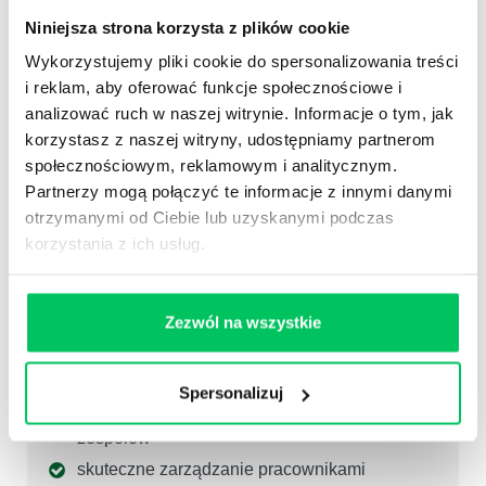
wdrożenia
(follow up)
Niniejsza strona korzysta z plików cookie
4
Zgodnie z badaniami przeprowadzonymi przez
amerykańskie centrum Center for American
Wykorzystujemy pliki cookie do spersonalizowania treści
Progress, koszt zastąpienia pracowników
i reklam, aby oferować funkcje społecznościowe i
wynosi
około 16%
ich rocznego
analizować ruch w naszej witrynie. Informacje o tym, jak
wynagrodzenia.
W przypadku menadżera
korzystasz z naszej witryny, udostępniamy partnerom
zwiększa się do 100%.
społecznościowym, reklamowym i analitycznym.
Partnerzy mogą połączyć te informacje z innymi danymi
otrzymanymi od Ciebie lub uzyskanymi podczas
korzystania z ich usług.
KORZYŚCI
DLA ORGANIZACJI:
poprawa współpracy z zagranicznymi
Zezwól na wszystkie
kontrahentami
rozwój biznesu za granicą
pozyskiwanie wykwalifikowanych pracowników
Spersonalizuj
z innych krajów do międzynarodowych
zespołów
skuteczne zarządzanie pracownikami