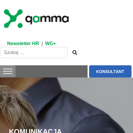
Skip
to
content
Newsletter HR
|
WG+
KONSULTANT
KOMUNIKACJA