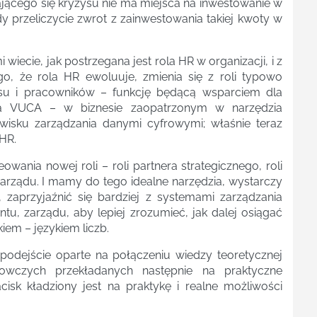
ającego się kryzysu nie ma miejsca na inwestowanie w
iedy przeliczycie zwrot z zainwestowania takiej kwoty w
 wiecie, jak postrzegana jest rola HR w organizacji, i z
o, że rola HR ewoluuje, zmienia się z roli typowo
nesu i pracowników – funkcję będącą wsparciem dla
ta VUCA – w biznesie zaopatrzonym w narzędzia
wisku zarządzania danymi cyfrowymi; właśnie teraz
 HR.
owania nowej roli – roli partnera strategicznego, roli
a Zarządu. I mamy do tego idealne narzędzia, wystarczy
, zaprzyjaźnić się bardziej z systemami zarządzania
u, zarządu, aby lepiej zrozumieć, jak dalej osiągać
iem – językiem liczb.
odejście oparte na połączeniu wiedzy teoretycznej
wczych przekładanych następnie na praktyczne
isk kładziony jest na praktykę i realne możliwości