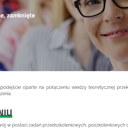
ne, zamknięte
podejście oparte na połączeniu wiedzy teoretycznej pr
zenia.
NIU
ój w postaci zadań przedszkoleniowych, poszkoleniowych ora