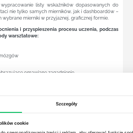
e wypracowanie listy wskaźników dopasowanych do
ostaci nie tylko samych mierników, jak i dashboardów –
 wybrane mierniki w przyjaznej, graficznej formie.
nienia i przyspieszenia procesu uczenia, podczas
ody warsztatowe:
e mózgów
 obrazujące omawiane zagadnienie
), mini wykłady, feedback trenera
cji dopasowanych do potrzeb uczestników
tycznych wniosków.
Szczegóły
controllingu personalnego, HR analytics, people
 plików cookie
do spersonalizowania treści i reklam, aby oferować funkcje sp