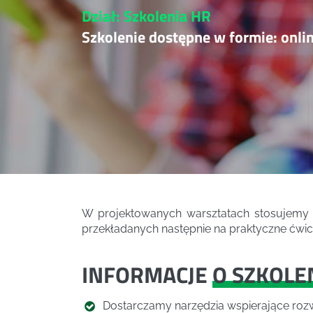
Dział: Szkolenia HR
Szkolenie dostępne w formie: onli
W projektowanych warsztatach stosujemy 
przekładanych następnie na praktyczne ćwic
INFORMACJE
O SZKOLE
Dostarczamy narzędzia wspierające rozw