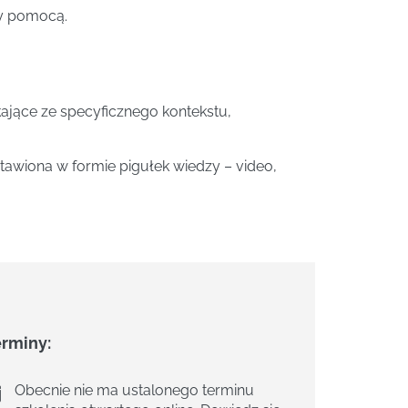
ży pomocą.
jące ze specyficznego kontekstu,
awiona w formie pigułek wiedzy – video,
erminy:
Obecnie nie ma ustalonego terminu