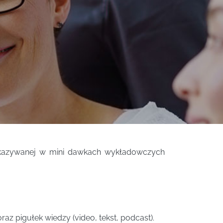
zekazywanej w mini dawkach wykładowczych
z pigułek wiedzy (video, tekst, podcast).