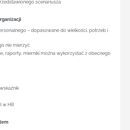
 przedstawionego scenariusza
rganizacji
rsonalnego – dopasowane do wielkości, potrzeb i
go nie mierzyć
ne, raporty, mierniki można wykorzystać z obecnego
 wskaźnik
OI w HR
ntem