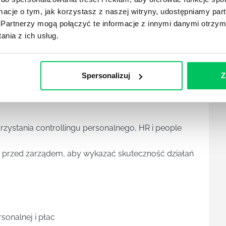
żenia HR analytics w organizacji
ormacje o tym, jak korzystasz z naszej witryny, udostępniamy p
Partnerzy mogą połączyć te informacje z innymi danymi otrzym
gicznych i operacyjnych
nia z ich usług.
ji wskaźników
anizacji
Spersonalizuj
Z
ia obszaru HR przed zarządem i managementem
zystania controllingu personalnego, HR i people
ać przed zarządem, aby wykazać skuteczność działań
sonalnej i płac