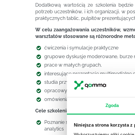
Dodatkową wartością ze szkolenia będzi
potrzeb uczestników, i ich organizacji, w p
praktycznych tablic, pulpitów prezentujących
W celu zaangażowania uczestników, wzmoc
warsztatów stosowane są różnorodne met
ćwiczenia i symulacje praktyczne
grupowe dyskusje moderowane, burz
prace w małych grupach,
interesujące prezentacje multimedialne
studia przypadków (z praktyki biznesowej
opracowywanie praktycznych wizualiza
omówienia trenerskie i wyciąganie prak
Zgoda
Cele szkolenia:
Poznanie specyfiki zagadnień z zakresu 
Niniejsza strona korzysta z
analytics
Wykorzystujemy pliki cookie 