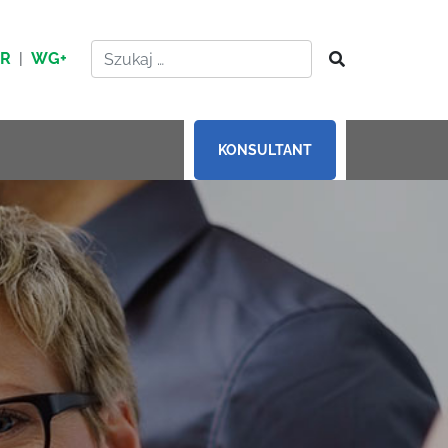
HR
|
WG+
KONSULTANT