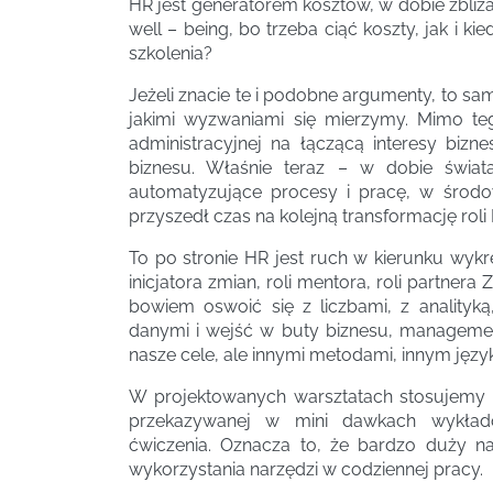
HR jest generatorem kosztów, w dobie zbliż
well – being, bo trzeba ciąć koszty, jak i k
szkolenia?
Jeżeli znacie te i podobne argumenty, to sami
jakimi wyzwaniami się mierzymy. Mimo teg
administracyjnej na łączącą interesy biz
biznesu. Właśnie teraz – w dobie świa
automatyzujące procesy i pracę, w środo
przyszedł czas na kolejną transformację roli
To po stronie HR jest ruch w kierunku wykre
inicjatora zmian, roli mentora, roli partner
bowiem oswoić się z liczbami, z analityką
danymi i wejść w buty biznesu, management
nasze cele, ale innymi metodami, innym język
W projektowanych warsztatach stosujemy p
przekazywanej w mini dawkach wykłado
ćwiczenia. Oznacza to, że bardzo duży nac
wykorzystania narzędzi w codziennej pracy.