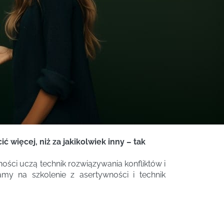
 więcej, niż za jakikolwiek inny – tak
ści uczą technik rozwiązywania konfliktów i
my na szkolenie z asertywności i technik