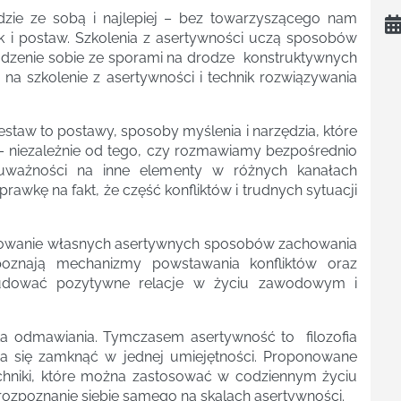
zie ze sobą i najlepiej – bez towarzyszącego nam
ik i postaw. Szkolenia z asertywności uczą sposobów
radzenie sobie ze sporami na drodze konstruktywnych
 na szkolenie z asertywności i technik rozwiązywania
estaw to postawy, sposoby myślenia i narzędzia, które
 – niezależnie od tego, czy rozmawiamy bezpośrednio
 uważności na inne elementy w różnych kanałach
rawkę na fakt, że część konfliktów i trudnych sytuacji
acowanie własnych asertywnych sposobów zachowania
poznają mechanizmy powstawania konfliktów oraz
budować pozytywne relacje w życiu zawodowym i
a odmawiania. Tymczasem asertywność to filozofia
 da się zamknąć w jednej umiejętności. Proponowane
echniki, które można zastosować w codziennym życiu
zpoznanie siebie samego na skalach asertywności.