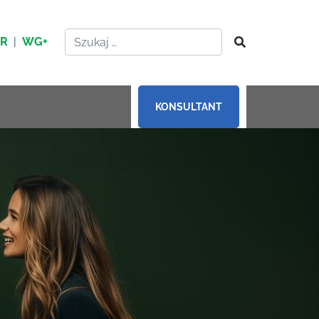
HR
|
WG+
KONSULTANT