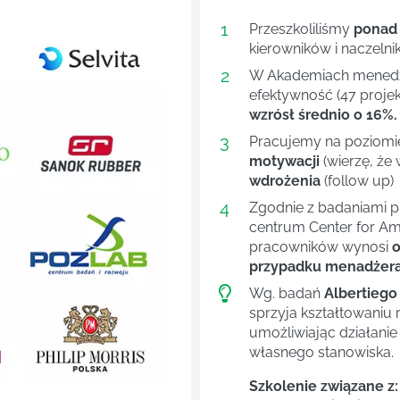
1
Przeszkoliliśmy
ponad
kierowników i naczelni
2
W Akademiach menedże
efektywność (47 projek
wzrósł średnio o 16%.
3
Pracujemy na poziom
motywacji
(wierzę, że 
wdrożenia
(follow up)
4
Next
Zgodnie z badaniami 
centrum Center for Ame
pracowników wynosi
o
przypadku menadżera 
Wg. badań
Albertieg
sprzyja kształtowaniu
umożliwiając działani
własnego stanowiska.
Szkolenie związane z: