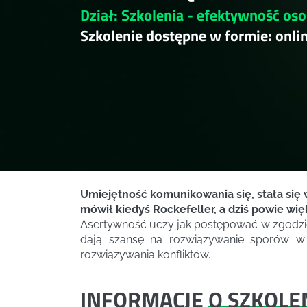
Dział: Szkolenia - efektywność oso
Szkolenie dostępne w formie: onli
Umiejętność komunikowania się, stała się w
mówił kiedyś Rockefeller, a dziś powie wię
Asertywność uczy jak postępować w zgodzie 
dają szansę na rozwiązywanie sporów w s
rozwiązywania konfliktów.
INFORMACJE
O SZKOLE