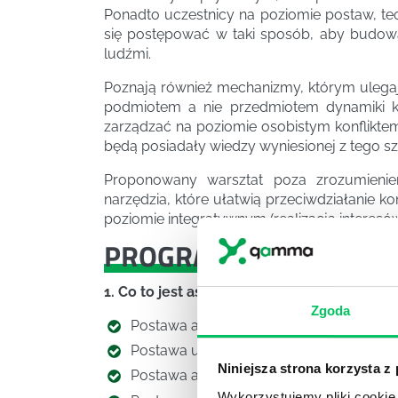
Ponadto uczestnicy na poziomie postaw, tec
się postępować w taki sposób, aby budować
ludźmi.
Poznają również mechanizmy, którym ulegają
podmiotem a nie przedmiotem dynamiki k
zarządzać na poziomie osobistym konfliktem
będą posiadały wiedzy wyniesionej z tego sz
Proponowany warsztat poza zrozumieni
narzędzia, które ułatwią przeciwdziałanie k
poziomie integratywnym (realizacja interesów
PROGRAM
SZKOLENIA
1. Co to jest asertywność?
Zgoda
Postawa asertywna
Postawa uległa
Niniejsza strona korzysta z
Postawa agresywna
Wykorzystujemy pliki cookie 