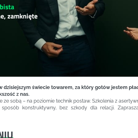
bista
ne, zamknięte
 dzisiejszym świecie towarem, za który gotów jestem płacić
kszość z nas.
ze sobą – na poziomie technik postaw. Szkolenia z asertywno
posób konstruktywny, bez szkody dla relacji. Zaprasza
NIU