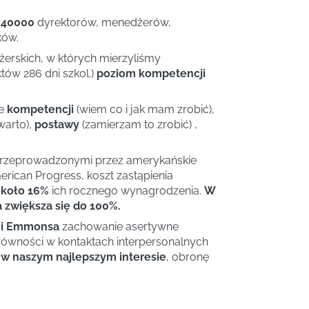
 40000
dyrektorów, menedżerów,
ków.
rskich, w których mierzyliśmy
tów 286 dni szkol.)
poziom kompetencji
ie
kompetencji
(wiem co i jak mam zrobić),
warto),
postawy
(zamierzam to zrobić) ,
przeprowadzonymi przez amerykańskie
rican Progress, koszt zastąpienia
koło 16%
ich rocznego wynagrodzenia.
W
zwiększa się do 100%.
o i Emmonsa
zachowanie asertywne
 równości w kontaktach interpersonalnych
e
w naszym najlepszym interesie
, obronę