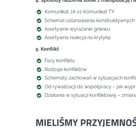
4. Sposoby radzenia sobie z manipulacją i 
Komunikat JA vs Komunikat TY
Schemat ustanawiania konstruktywnych r
Asertywne wyrażanie gniewu
Asertywna reakcja na krytykę
5. Konflikt
Fazy konfliktu
Rodzaje konfliktów
Schematy zachowań w sytuacjach konfli
Od rywalizacji do współpracy – jak wyp
Działania w sytuacji konfliktowej – zmia
MIELIŚMY PRZYJEMNO