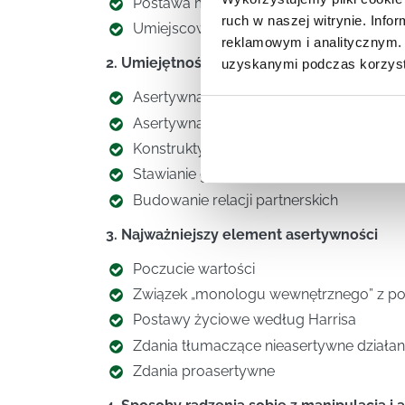
Postawa manipulacyjna
ruch w naszej witrynie. Inf
Umiejscowienie siebie na skali asertywno
reklamowym i analitycznym. 
2. Umiejętności asertywne
uzyskanymi podczas korzysta
Asertywna prośba
Asertywna odmowa
Konstruktywna krytyka
Stawianie granic w kontaktach z innymi
Budowanie relacji partnerskich
3. Najważniejszy element asertywności
Poczucie wartości
Związek „monologu wewnętrznego” z po
Postawy życiowe według Harrisa
Zdania tłumaczące nieasertywne działan
Zdania proasertywne