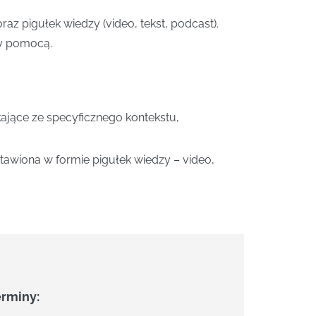
z pigułek wiedzy (video, tekst, podcast).
ży pomocą.
jące ze specyficznego kontekstu,
awiona w formie pigułek wiedzy – video,
erminy: