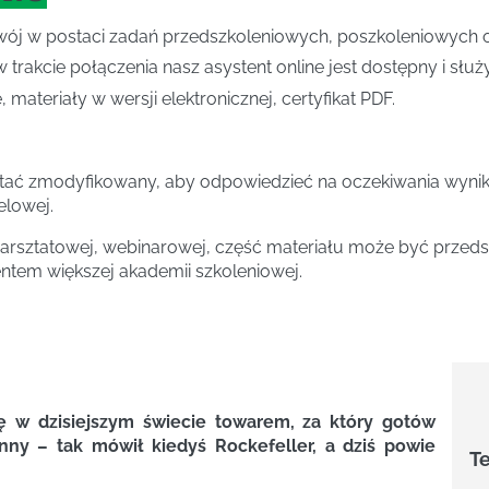
ój w postaci zadań przedszkoleniowych, poszkoleniowych ora
w trakcie połączenia nasz asystent online jest dostępny i słu
 materiały w wersji elektronicznej, certyfikat PDF.
tać zmodyfikowany, aby odpowiedzieć na oczekiwania wynika
elowej.
rsztatowej, webinarowej, część materiału może być przedst
entem większej akademii szkoleniowej.
ię w dzisiejszym świecie towarem, za który gotów
 inny – tak mówił kiedyś Rockefeller, a dziś powie
T