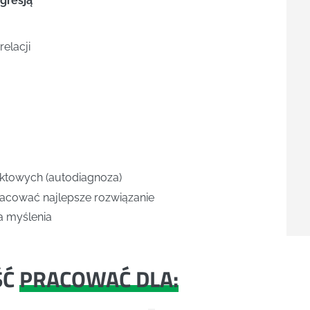
agresją
elacji
ktowych (autodiagnoza)
racować najlepsze rozwiązanie
na myślenia
ŚĆ
PRACOWAĆ DLA: