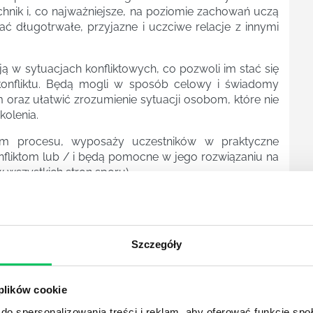
hnik i, co najważniejsze, na poziomie zachowań uczą
 długotrwałe, przyjazne i uczciwe relacje z innymi
 w sytuacjach konfliktowych, co pozwoli im stać się
onfliktu. Będą mogli w sposób celowy i świadomy
 oraz ułatwić zrozumienie sytuacji osobom, które nie
kolenia.
em procesu, wyposaży uczestników w praktyczne
onfliktom lub / i będą pomocne w jego rozwiązaniu na
 wszystkich stron sporu).
Szczegóły
 plików cookie
do spersonalizowania treści i reklam, aby oferować funkcje sp