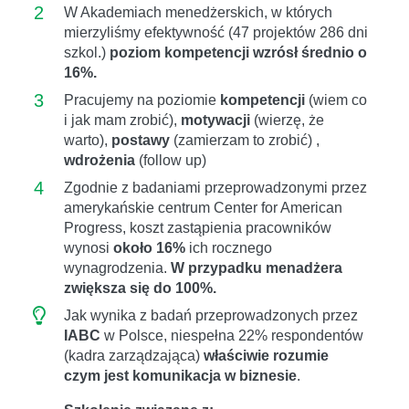
2
W Akademiach menedżerskich, w których
mierzyliśmy efektywność (47 projektów 286 dni
szkol.)
poziom kompetencji wzrósł średnio o
16%.
3
Pracujemy na poziomie
kompetencji
(wiem co
i jak mam zrobić),
motywacji
(wierzę, że
warto),
postawy
(zamierzam to zrobić) ,
wdrożenia
(follow up)
4
Zgodnie z badaniami przeprowadzonymi przez
amerykańskie centrum Center for American
Progress, koszt zastąpienia pracowników
wynosi
około 16%
ich rocznego
wynagrodzenia.
W przypadku menadżera
zwiększa się do 100%.
Jak wynika z badań przeprowadzonych przez
IABC
w Polsce, niespełna 22% respondentów
(kadra zarządzająca)
właściwie rozumie
czym jest komunikacja w biznesie
.