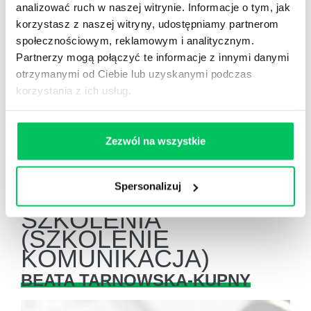
analizować ruch w naszej witrynie. Informacje o tym, jak
sprawny przebieg spotkań i zebrań
korzystasz z naszej witryny, udostępniamy partnerom
otwarta komunikacja
społecznościowym, reklamowym i analitycznym.
przepływ wiedzy pomiędzy zespołami
Partnerzy mogą połączyć te informacje z innymi danymi
przezwyciężanie barier, minimalizacja
otrzymanymi od Ciebie lub uzyskanymi podczas
konfliktów
korzystania z ich usług.
poprawa wizerunku firmy wynikająca z
lepszego stylu komunikacji z innymi firmami
Zezwól na wszystkie
Spersonalizuj
TRENERZY
SZKOLENIA
(SZKOLENIE
KOMUNIKACJA)
BEATA TARNOWSKA-KUPNY