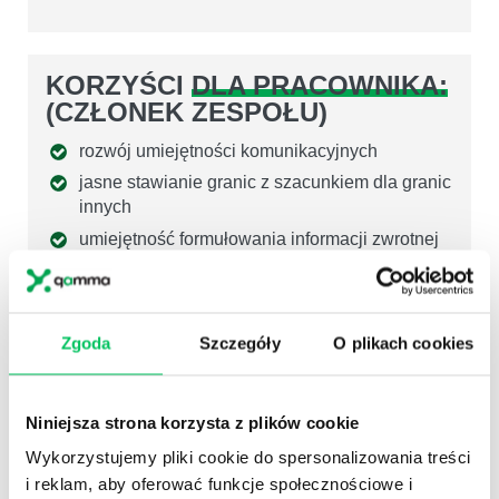
KORZYŚCI
DLA PRACOWNIKA:
(CZŁONEK ZESPOŁU)
rozwój umiejętności komunikacyjnych
jasne stawianie granic z szacunkiem dla granic
innych
umiejętność formułowania informacji zwrotnej
wzrost zaangażowania poprzez rozwijanie
kompetencji miękkich
rozszerzenie zakresu sieci kontaktów wewnątrz
Zgoda
Szczegóły
O plikach cookies
i na zewnątrz firmy
Niniejsza strona korzysta z plików cookie
KORZYŚCI WSPÓLNE:
Wykorzystujemy pliki cookie do spersonalizowania treści
(EFEKTYWNOŚĆ)
i reklam, aby oferować funkcje społecznościowe i