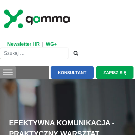
Skip
to
content
Newsletter HR
|
WG+
KONSULTANT
ZAPISZ SIĘ
EFEKTYWNA KOMUNIKACJA -
PRAKTYCZNY WARSZTAT