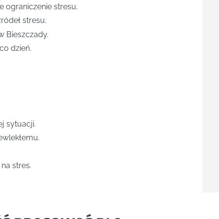
e ograniczenie stresu.
ródeł stresu.
w Bieszczady.
co dzień.
 sytuacji.
zewlekłemu.
na stres.