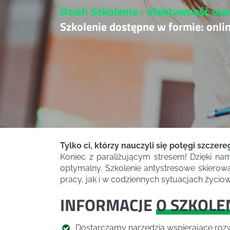
Dział: Szkolenia - efektywność oso
Szkolenie dostępne w formie: onli
Tylko ci, którzy nauczyli się potęgi szcze
Koniec z paraliżującym stresem! Dzięki na
optymalny. Szkolenie antystresowe skierow
pracy, jak i w codziennych sytuacjach życio
INFORMACJE
O SZKOLE
Dostarczamy narzędzia wspierające rozw