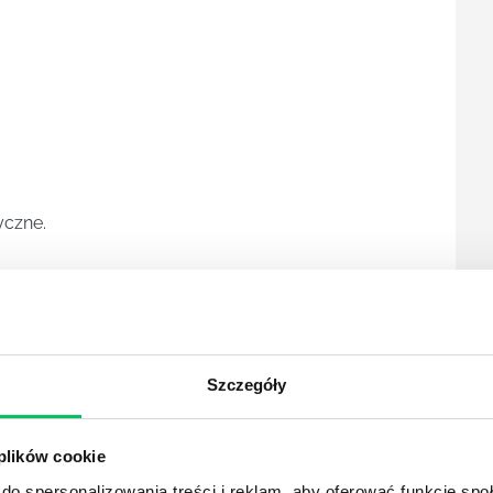
yczne.
 stres.
Szczegóły
 plików cookie
znać wskaźniki stresu w pracy?
do spersonalizowania treści i reklam, aby oferować funkcje sp