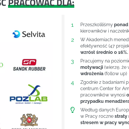
ŚĆ
PRACOWAĆ DLA:
1
Przeszkoliliśmy
ponad
kierowników i naczelni
2
W Akademiach menedże
efektywność (47 projek
wzrósł średnio o 16%.
3
Pracujemy na poziom
motywacji
(wierzę, że 
wdrożenia
(follow up)
4
Next
Zgodnie z badaniami 
centrum Center for Ame
pracowników wynosi
o
przypadku menadżera 
Według danych Europej
w Pracy roczne
straty
stresem w pracy wyno