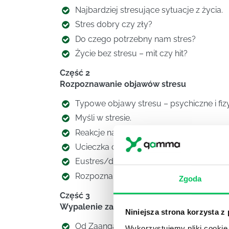
Najbardziej stresujące sytuacje z życia.
Stres dobry czy zły?
Do czego potrzebny nam stres?
Życie bez stresu – mit czy hit?
Część 2
Rozpoznawanie objawów stresu
Typowe objawy stresu – psychiczne i fiz
Myśli w stresie.
Reakcje na stres.
Ucieczka czy walka?
Eustres/dystres – Twój próg tolerancji na
Rozpoznanie osobistego wzorca stresu.
Zgoda
Część 3
Wypalenie zawodowe
Niniejsza strona korzysta z
Od Zaangażowania do Apatii – jak rozpo
Wykorzystujemy pliki cookie 