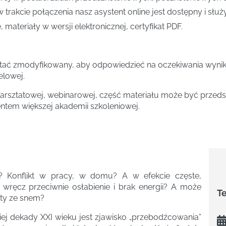
w trakcie połączenia nasz asystent online jest dostępny i słu
 materiały w wersji elektronicznej, certyfikat PDF.
tać zmodyfikowany, aby odpowiedzieć na oczekiwania wynika
elowej.
rsztatowej, webinarowej, część materiału może być przedst
entem większej akademii szkoleniowej.
h? Konflikt w pracy, w domu? A w efekcie częste,
 wręcz przeciwnie osłabienie i brak energii? A może
T
oty ze snem?
j dekady XXI wieku jest zjawisko „przebodźcowania”