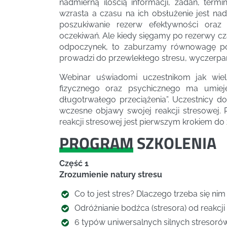
nadmierną ilością informacji, zadań, term
wzrasta a czasu na ich obsłużenie jest nad
poszukiwanie rezerw efektywności oraz 
oczekiwań. Ale kiedy sięgamy po rezerwy cz
odpoczynek, to zaburzamy równowagę pom
prowadzi do przewlekłego stresu, wyczerpa
Webinar uświadomi uczestnikom jak wiel
fizycznego oraz psychicznego ma umiej
długotrwałego przeciążenia”. Uczestnicy d
wczesne objawy swojej reakcji stresowej
reakcji stresowej jest pierwszym krokiem d
PROGRAM
SZKOLENIA
Część 1
Zrozumienie natury stresu
Co to jest stres? Dlaczego trzeba się nim
Odróżnianie bodźca (stresora) od reakcji
6 typów uniwersalnych silnych stresorów