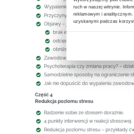
Wypalenie zawodowe czy depresja?
ruch w naszej witrynie. Inf
reklamowym i analitycznym. 
Przyczyny wypalenia zawodowego?
uzyskanymi podczas korzysta
Objawy – jak diagnozować „burnout”
brak energii
odcięcie od obowiązków i zadań
obniżenie skuteczności zawodowej
Zawodowa grupa ryzyka – kogo najczęś
Psychoterapia czy zmiana pracy? – dzia
Samodzielne sposoby na ograniczenie str
Jak nie dopuścić do wypalenia zawodo
Część 4
Redukcja poziomu stresu
Radzenie sobie ze stresem doraźnie.
4 punkty interwencji w reakcji stresowej.
Redukcja poziomu stresu – przykłady ćw