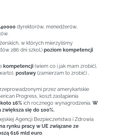
 40000
dyrektorów, menedżerów,
ków.
rskich, w których mierzyliśmy
tów 286 dni szkol.)
poziom kompetencji
ie
kompetencji
(wiem co i jak mam zrobić),
warto),
postawy
(zamierzam to zrobić) ,
przeprowadzonymi przez amerykańskie
rican Progress, koszt zastąpienia
koło 16%
ich rocznego wynagrodzenia.
W
zwiększa się do 100%.
skiej Agencji Bezpieczeństwa i Zdrowia
 na rynku pracy w UE związane ze
szą 616 mld euro
.