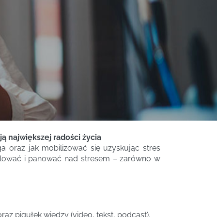
ą największej radości życia
a oraz jak mobilizować się uzyskując stres
trolować i panować nad stresem – zarówno w
z pigułek wiedzy (video, tekst, podcast).