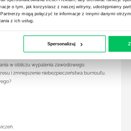
ormacje o tym, jak korzystasz z naszej witryny, udostępniamy p
Partnerzy mogą połączyć te informacje z innymi danymi otrzym
nia z ich usług.
Spersonalizuj
Z
ciej dotyka wypalenie zawodowe?
łania w obliczu wypalenia zawodowego.
esu i zmniejszenie niebezpieczeństwa burnout’u.
wego?
iczeń.