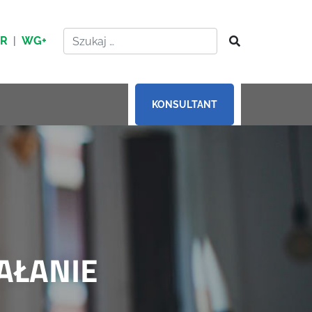
HR
|
WG+
KONSULTANT
AŁANIE