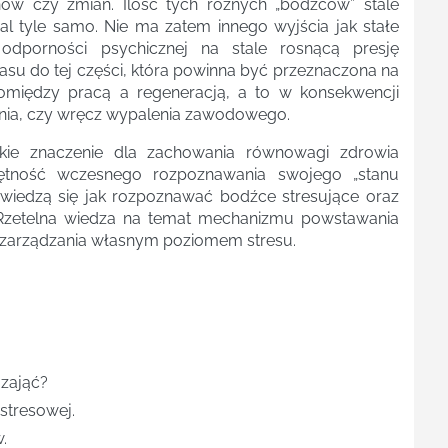
inów czy zmian. Ilość tych różnych „bodźców” stale
al tyle samo. Nie ma zatem innego wyjścia jak stałe
odporności psychicznej na stale rosnącą presję
asu do tej części, która powinna być przeznaczona na
iędzy pracą a regeneracją, a to w konsekwencji
nia, czy wręcz wypalenia zawodowego.
kie znaczenie dla zachowania równowagi zdrowia
ętność wczesnego rozpoznawania swojego „stanu
owiedzą się jak rozpoznawać bodźce stresujące oraz
. Rzetelna wiedza na temat mechanizmu powstawania
o zarządzania własnym poziomem stresu.
 zająć?
 stresowej.
.