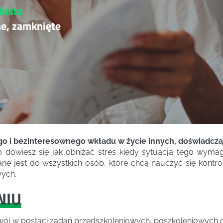
bista
ne, zamknięte
rego i bezinteresownego wkładu w życie innych, doświadczaj
m dowiesz się jak obniżać stres kiedy sytuacja tego wymag
ane jest do wszystkich osób, które chcą nauczyć się kon
wych.
NIU
ój w postaci zadań przedszkoleniowych, poszkoleniowych ora