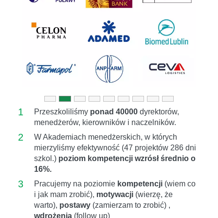
Previous
Next
1
Przeszkoliliśmy
ponad 40000
dyrektorów,
menedżerów, kierowników i naczelników.
2
W Akademiach menedżerskich, w których
mierzyliśmy efektywność (47 projektów 286 dni
szkol.)
poziom kompetencji wzrósł średnio o
16%.
3
Pracujemy na poziomie
kompetencji
(wiem co
i jak mam zrobić),
motywacji
(wierzę, że
warto),
postawy
(zamierzam to zrobić) ,
wdrożenia
(follow up)