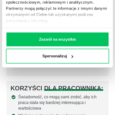
społecznościowym, reklamowym i analitycznym.
Świadome unikanie działań, które wywołują w
Partnerzy mogą połączyć te informacje z innymi danymi
pracownikach apatię i odrętwienie;
otrzymanymi od Ciebie lub uzyskanymi podczas
Techniki reagowania na frustrację pracowników
korzystania z ich usług.
wynikającą z poczucia bezradności w obliczu
zadań przekraczających ich możliwości;
Wiedza, co należy robić, aby ograniczyć
Zezwól na wszystkie
negatywny wpływ rutynowych i nużących
zadań;
Spersonalizuj
Świadomość, jak podchodzić do pracowników
wypalonych i apatycznych
KORZYŚCI
DLA PRACOWNIKA:
Świadomość, co mogą sami zrobić, aby ich
praca stała się bardziej interesująca i
wartościowa