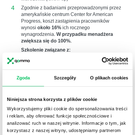
4
Zgodnie z badaniami przeprowadzonymi przez
amerykańskie centrum Center for American
Progress, koszt zastąpienia pracowników
wynosi
około 16%
ich rocznego
wynagrodzenia.
W przypadku menadżera
zwiększa się do 100%.
Szkolenie związane z:
szkolenia i rozwój pracowników
szkolenie i doskonalenie pracowników
flow
motywacja
Zgoda
Szczegóły
O plikach cookies
Niniejsza strona korzysta z plików cookie
Wykorzystujemy pliki cookie do spersonalizowania treści
KORZYŚCI
DLA ORGANIZACJI:
i reklam, aby oferować funkcje społecznościowe i
Skuteczne zarządzanie energią pracowników
analizować ruch w naszej witrynie. Informacje o tym, jak
poprzez ukierunkowanie jej na zadania dające
korzystasz z naszej witryny, udostępniamy partnerom
im poczucie spełnienia i satysfakcji;