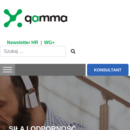
Skip
to
content
Newsletter HR
|
WG+
KONSULTANT
SIŁA I ODPORNOŚĆ