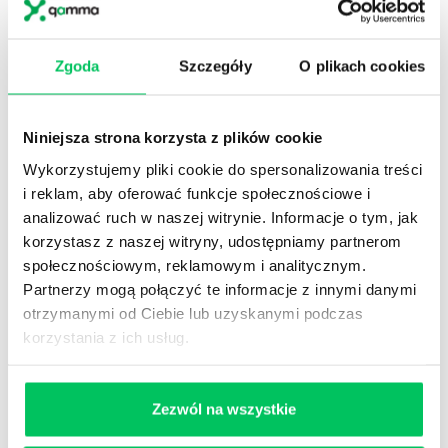
Poprawa samopoczucia i zadowolenia.
Zarządzanie emocjami w interakcjach z
pracownikami.
Zgoda
Szczegóły
O plikach cookies
Poprawa jakości pracy swojej i podwładnych.
Zwiększony poziom zaangażowania własnego
Menedżera i jego i zespołu.
Niniejsza strona korzysta z plików cookie
Większa skuteczność w realizacji codziennych
Wykorzystujemy pliki cookie do spersonalizowania treści
obowiązków i celów.
i reklam, aby oferować funkcje społecznościowe i
analizować ruch w naszej witrynie. Informacje o tym, jak
korzystasz z naszej witryny, udostępniamy partnerom
społecznościowym, reklamowym i analitycznym.
KORZYŚCI WSPÓLNE:
Partnerzy mogą połączyć te informacje z innymi danymi
Zwiększony poziom zaangażowania.
otrzymanymi od Ciebie lub uzyskanymi podczas
korzystania z ich usług.
Większa skuteczność w realizacji codziennych
obowiązków i celów.
Zarządzanie emocjami w interakcjach z
Zezwól na wszystkie
pracownikami.
Poprawa jakości pracy.