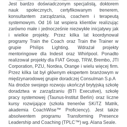
Jest bardzo doświadczonym specjalistą, doktorem
nauk społecznych, certyfikowanym trenerem,
konsultantem zarządzania, coachem i terapeutą
systemowym. Od 16 lat wspiera klientów realizując
zarówno małe i jednocześnie niezwykłe inicjatywy jak
i wielkie projekty. Przez kilka lat koordynował
programy Train the Coach oraz Train the Trainer w
grupie Philips Lighting. Wdrażał projekty
mentoringowe dla Indesit oraz Whirlpool. Ponadto
realizował projekty dla FIAT Group, TRW, Brembo, JTI
Corporation, PZU, Nordea, Orange i wielu więcej firm.
Przez kilka lat był głównym ekspertem branżowym w
międzynarodowej grupie doradczej Consulman S.p.A
Na drodze swojego rozwoju ukończył brytyjską szkołę
doradztwa w zarządzaniu (BTI Executive), szkołę
pracy systemowej (Taunus-Institut Berlin) oraz liczne
kursy rozwijające (szkoła trenerów SKiTZ Matrik,
akademia CoachWise™ Proficiency). Jest także
absolwentem programu Transforming Presence
Leadership and Coaching (TPLC™) wg. Alana Seale.