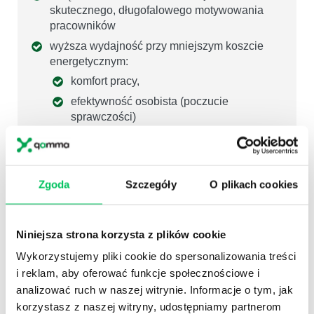
skutecznego, długofalowego motywowania
pracowników
wyższa wydajność przy mniejszym koszcie
energetycznym:
komfort pracy,
efektywność osobista (poczucie
sprawczości)
budowanie i utrzymywanie własnego autorytetu
jako menedżera
Zgoda
Szczegóły
O plikach cookies
KORZYŚCI WSPÓLNE:
Niniejsza strona korzysta z plików cookie
wzrost umiejętności komunikowania
priorytetów – dot. współpracy, pracy zespołu,
Wykorzystujemy pliki cookie do spersonalizowania treści
kaskadowanych z poziomu Zarządu
i reklam, aby oferować funkcje społecznościowe i
analizować ruch w naszej witrynie. Informacje o tym, jak
świadomość silnych stron pracowników na
poziomie menedżerskim oraz organizacyjnym
korzystasz z naszej witryny, udostępniamy partnerom