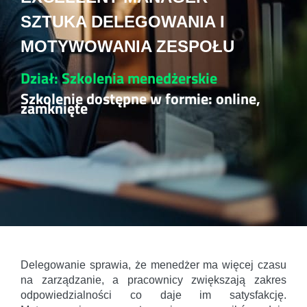
SZTUKA DELEGOWANIA I
MOTYWOWANIA ZESPOŁU
Dział: Szkolenia menedżerskie
Szkolenie dostępne w formie: online,
zamknięte
Delegowanie sprawia, że menedżer ma więcej czasu
na zarządzanie, a pracownicy zwiększają zakres
odpowiedzialności co daje im satysfakcję.