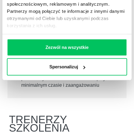
społecznościowym, reklamowym i analitycznym.
łatwiejsze szacowanie zasobów przed
Partnerzy mogą połączyć te informacje z innymi danymi
realizacją nowych zadań na poziomie
operacyjnym jak i strategicznym
otrzymanymi od Ciebie lub uzyskanymi podczas
korzystania z ich usług.
umiejętność dopasowania sposobu
delegowania do dojrzałości pracownika
korzystniejsza atmosfera pracy (lepsze relacje
Zezwól na wszystkie
z otoczeniem zawodowym)
rozpoznawanie dojrzałości pracownika na
skalach motywacji i kompetencji
Spersonalizuj
optymalizacja czasu pracy własnego i
podwładnych – maksimum efektów przy
minimalnym czasie i zaangażowaniu
TRENERZY
SZKOLENIA