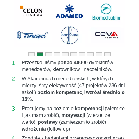
Previous
Next
1
Przeszkoliliśmy
ponad 40000
dyrektorów,
menedżerów, kierowników i naczelników.
2
W Akademiach menedżerskich, w których
mierzyliśmy efektywność (47 projektów 286 dni
szkol.)
poziom kompetencji wzrósł średnio o
16%.
3
Pracujemy na poziomie
kompetencji
(wiem co
i jak mam zrobić),
motywacji
(wierzę, że
warto),
postawy
(zamierzam to zrobić) ,
wdrożenia
(follow up)
4
Zgodnie z badaniami przeprowadzonymi przez