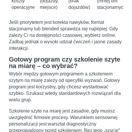
koszty
(dojazdy,
(brak
(mniej dni
operacyjne
miejsce)
dojazdów)
stacjonarnych)
Jeśli priorytetem jest korekta nawyków, format
stacjonarny lub blended sprawdza się najlepiej. Gdy
zależy Ci na dostępności czasowej, wybierz online.
Zadbaj jednak o wysoki udział ćwiczeń i jasne zasady
interakcji.
Gotowy program czy szkolenie szyte
na miarę – co wybrać?
Wybór między gotowym programem a szkoleniem
szytym na miarę zależy od specyfiki wyzwań. Gotowy
program jest korzystny, gdy chcesz wystartować
szybko. Szukasz wtedy standardowych rozwiązań dla
wielu grup.
Szkolenie szyte na miarę jest zasadne, gdy musisz
uwzględnić firmowe procesy. Warunkiem sensownej
personalizacji jest warsztat diagnostyczny
przeprowadzony przed szkoleniem. Bez tego „szycie”