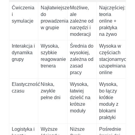
Ćwiczenia
Najłatwiejsze
Możliwe,
Najczęściej:
i
do
ale
teoria
symulacje
prowadzenia
zależne od
online +
w grupie
narzędzi i
praktyka
moderacji
na żywo
Interakcja i
Wysoka,
Średnia do
Wysoka w
dynamika
szybkie
wysokiej,
częściach
grupy
reagowanie
zależna od
stacjonarnych,
trenera
zasad
uzupełniana
pracy
online
Elastyczność
Niska,
Wysoka,
Wysoka,
czasu
zwykle
łatwiej
bo łączy
pełne dni
dzielić na
krótkie
krótsze
moduły z
moduły
blokami
praktyki
Logistyka i
Wyższe
Niższe
Pośrednie