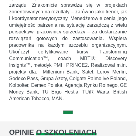
zarządu. Znakomicie sprawdza się w projektach
zorientowanych na rezultaty – zarówno jako trener, jak
i koordynator merytoryczny. Menedżerowie cenią jego
umiejętność patrzenia na sytuację zarządczą z wielu
perspektyw, pracownicy sprzedaży – za dostarczanie
rozwiązań gotowych do zastosowania. Wspiera
pracownika na każdym szczeblu organizacyjnym.
Ukończył certyfikowane kursy: Transforming
Communication™, coach MBTI®; Discovery
Insights™, metodyk PMI i PRINCE2. Realizował m.in.
projekty dla: Millenium Bank, Satel, Leroy Merlin,
Sodexo Pass, Grupa Azoty, Colgate Palmolive Poland,
Kolpolter, Cemex Polska, Agencja Rynku Rolnego, GE
Money Bank, TU Ergo Hestia, TUiR Warta, British
American Tobacco, MAN.
OPINIE
O SZKOLENIACH