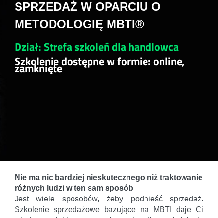
SPRZEDAŻ W OPARCIU O
METODOLOGIĘ MBTI®
Dział: Strefa szkoleń dla handlowca
Szkolenie dostępne w formie: online,
zamknięte
Nie ma nic bardziej nieskutecznego niż traktowanie
różnych ludzi w ten sam sposób
Jest wiele sposobów, żeby podnieść sprzedaż.
Szkolenie sprzedażowe bazujące na MBTI daje Ci