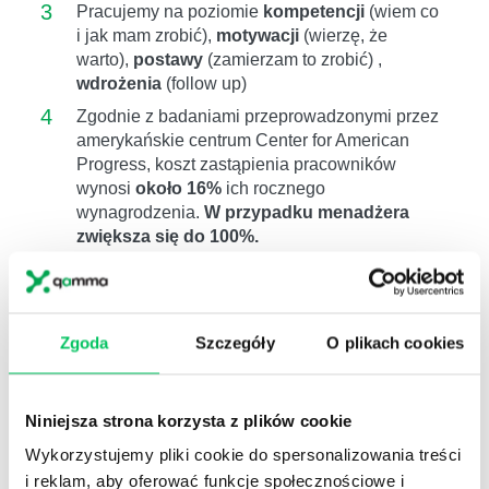
3
Pracujemy na poziomie
kompetencji
(wiem co
i jak mam zrobić),
motywacji
(wierzę, że
warto),
postawy
(zamierzam to zrobić) ,
wdrożenia
(follow up)
4
Zgodnie z badaniami przeprowadzonymi przez
amerykańskie centrum Center for American
Progress, koszt zastąpienia pracowników
wynosi
około 16%
ich rocznego
wynagrodzenia.
W przypadku menadżera
zwiększa się do 100%.
Badanie przeprowadzone przez
Ashridge
Business School
wykazało że stereotypowe
wyobrażenie jaka osobowość nadaje się do
sprzedaż
nie zawsze ma pokrycie w
Zgoda
Szczegóły
O plikach cookies
wynikach sprzedaży
.
Niniejsza strona korzysta z plików cookie
Wykorzystujemy pliki cookie do spersonalizowania treści
i reklam, aby oferować funkcje społecznościowe i
KORZYŚCI
DLA ORGANIZACJI: