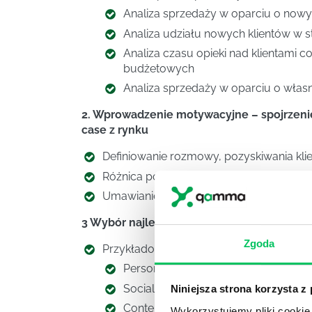
Analiza sprzedaży w oparciu o nowy
Analiza udziału nowych klientów w 
Analiza czasu opieki nad klientami 
budżetowych
Analiza sprzedaży w oparciu o własn
2. Wprowadzenie motywacyjne – spojrzeni
case z rynku
Definiowanie rozmowy, pozyskiwania klie
­Różnica pomiędzy sprzedażą f2f i nonf2f
­Umawianie spotkań jako warsztat kreują
3 Wybór najlepszych narzędzi do umawian
Zgoda
­Przykładowe narzędzia:
Personal mailing
Social media z orientacją na rezultat
Niniejsza strona korzysta z
Content sale
Wykorzystujemy pliki cookie 