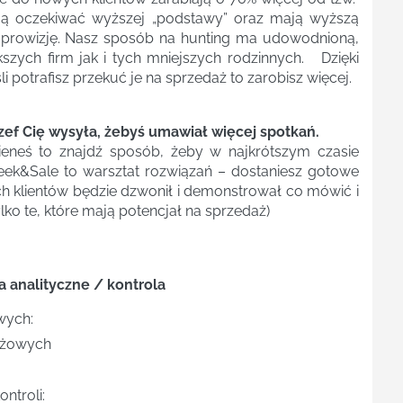
gą oczekiwać wyższej „podstawy” oraz mają wyższą
 prowizję. Nasz sposób na hunting ma udowodnioną,
zych firm jak i tych mniejszych rodzinnych. Dzięki
i potrafisz przekuć je na sprzedaż to zarobisz więcej.
 szef Cię wysyła, żebyś umawiał więcej spotkań.
nieneś to znajdź sposób, żeby w najkrótszym czasie
Seek&Sale to warsztat rozwiązań – dostaniesz gotowe
h klientów będzie dzwonił i demonstrował co mówić i
lko te, które mają potencjał na sprzedaż)
a analityczne / kontrola
wych:
ażowych
ntroli: