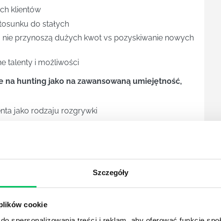
ch klientów
stosunku do stałych
co nie przynoszą dużych kwot vs pozyskiwanie nowych
e talenty i możliwości
e na hunting jako na zawansowaną umiejętność,
nta jako rodzaju rozgrywki
cy inteligencję emocjonalną
ia spotkań
Szczegóły
 plików cookie
do spersonalizowania treści i reklam, aby oferować funkcje sp