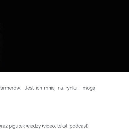
Farmerów. Jest ich mniej na rynku i mogą
z pigułek wiedzy (video, tekst, podcast).