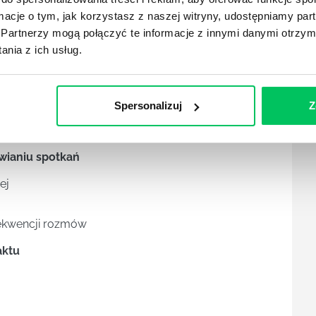
ormacje o tym, jak korzystasz z naszej witryny, udostępniamy p
Partnerzy mogą połączyć te informacje z innymi danymi otrzym
 która chcemy się spotka
ć
nia z ich usług.
ach przed rozmową z decydentem
Spersonalizuj
Z
soby decyzyjnej
ego gracza
wianiu spotkań
ej
ekwencji rozmów
aktu