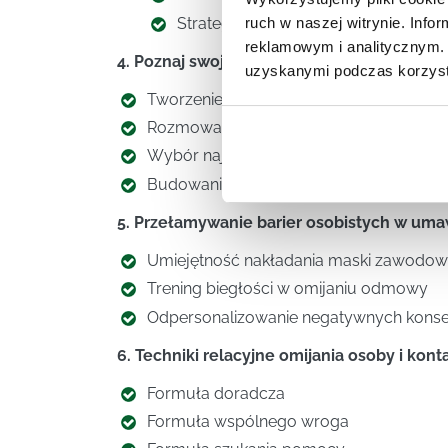
Strategiczny cold call
ruch w naszej witrynie. Inf
reklamowym i analitycznym. 
4. Poznaj swojego gracza – analiza osoby z
uzyskanymi podczas korzysta
­Tworzenie profilu osoby decyzyjnej
­Rozmowa z osobami z firmy o potrzeb
­Wybór najlepszej drogi żeby trafić do o
­Budowanie eksperckości w oczach nasz
5. Przełamywanie barier osobistych w uma
­Umiejętność nakładania maski zawodow
­Trening biegłości w omijaniu odmowy
­Odpersonalizowanie negatywnych kons
6. Techniki relacyjne omijania osoby i kont
­Formuła doradcza
­Formuła wspólnego wroga