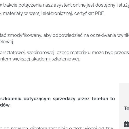
w trakcie połączenia nasz asystent online jest dostępny i słu
 materiały w wersji elektronicznej, certyfikat PDF.
tać zmodyfikowany, aby odpowiedzieć na oczekiwania wynika
elowej.
rsztatowej, webinarowej, część materiału może być przedst
entem większej akademii szkoleniowej.
o szkoleniu dotyczącym sprzedaży przez telefon to
odów:
T
 do nowych klientów zarabiają o 70% więcej od tzw.