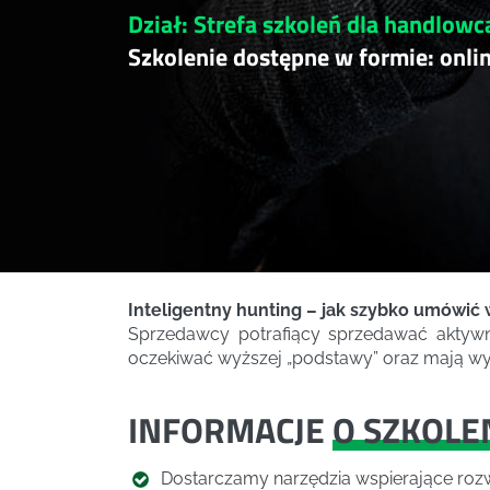
Dział: Strefa szkoleń dla handlowc
Szkolenie dostępne w formie: onli
Inteligentny hunting – jak szybko umówić
Sprzedawcy potrafiący sprzedawać aktywn
oczekiwać wyższej „podstawy” oraz mają wyż
INFORMACJE
O SZKOLE
Dostarczamy narzędzia wspierające rozw