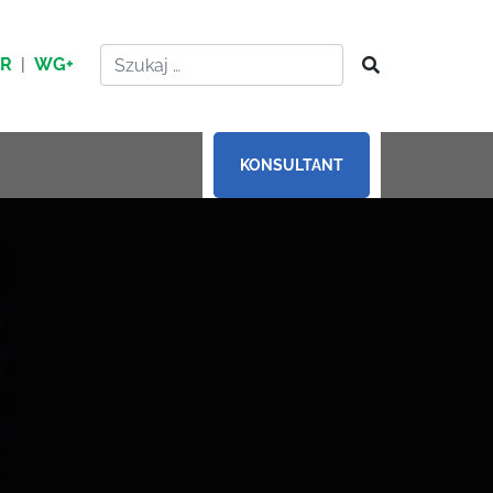
HR
|
WG+
KONSULTANT