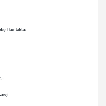
obę I kontaktu:
ści
znej