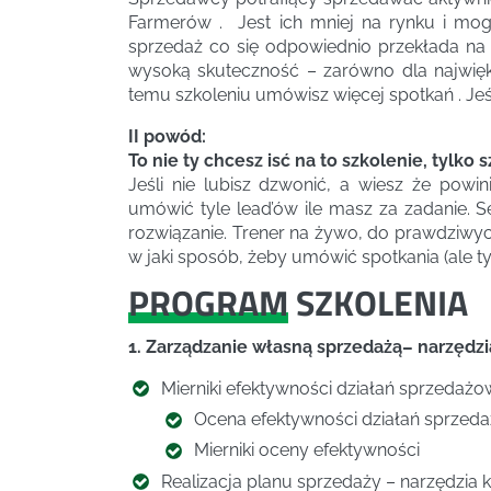
Farmerów . Jest ich mniej na rynku i mo
sprzedaż co się odpowiednio przekłada na
wysoką skuteczność – zarówno dla najwięks
temu szkoleniu umówisz więcej spotkań . Jeśl
II powód:
To nie ty chcesz isć na to szkolenie, tylko
Jeśli nie lubisz dzwonić, a wiesz że powi
umówić tyle lead’ów ile masz za zadanie. 
rozwiązanie. Trener na żywo, do prawdziwyc
w jaki sposób, żeby umówić spotkania (ale ty
PROGRAM
SZKOLENIA
1. Zarządzanie własną sprzedażą– narzędzi
­Mierniki efektywności działań sprzedażo
Ocena efektywności działań sprzed
Mierniki oceny efektywności
­Realizacja planu sprzedaży – narzędzia ko