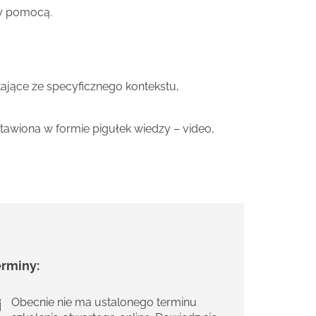
ży pomocą.
jące ze specyficznego kontekstu,
awiona w formie pigułek wiedzy – video,
erminy:
Obecnie nie ma ustalonego terminu