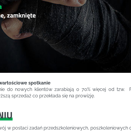
a
ne, zamknięte
 wartościowe spotkanie
ie do nowych klientów zarabiają o 70% więcej od tzw. 
szą sprzedaż co przekłada się na prowizję.
NIU
ój w postaci zadań przedszkoleniowych, poszkoleniowych ora