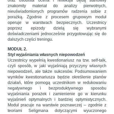
oraz osobista ocena i refleksja będą stanowiły
znakomity materiał do analizy pierwotnych,
nieuświadomionych programów radzenia sobie z
porażką. Zgodnie z procesem grupowym moduł
operuje w warstwach bezpiecznych. Uczestnicy
poprzez epizody dzielą się wybranymi
doświadczeniami jednocześnie przygotowując się do
dalszych części treningu.
MODUŁ 2.
Styl wyjaśniania własnych niepowodzeń
Uczestnicy wypełnią kwestionariusz na tzw. self-talk,
czyli sposób, w jaki wyjaśniają przyczyny własnych
niepowodzeń, ale także sukcesów. Podsumowaniem
wyników kwestionariusza będzie określenie planów
działań, które pomogą uczestnikom w redukowaniu
negatywnego i bezproduktywnego sposobu
wyjaśniania porażek i zamienienie go w kierunku
wyjaśnień optymalnych i bardziej optymistycznych.
Moduł pracuje na warstwie poznawczej – zgodnie z
teoriami Seligmana dotyczącymi wyuczonego