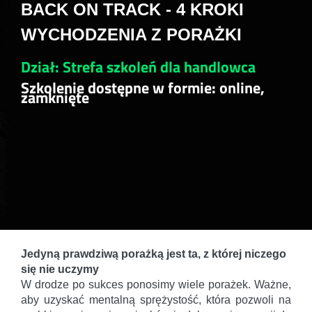
BACK ON TRACK - 4 KROKI
WYCHODZENIA Z PORAŻKI
Dział: Strefa szkoleń dla handlowca
Szkolenie dostępne w formie: online,
zamknięte
Jedyną prawdziwą porażką jest ta, z której niczego
się nie uczymy
W drodze po sukces ponosimy wiele porażek. Ważne,
aby uzyskać mentalną sprężystość, która pozwoli na