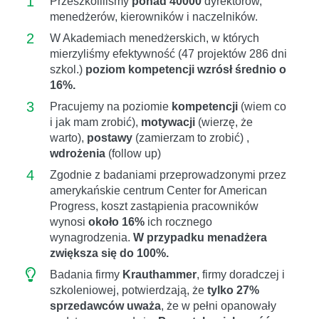
1
Przeszkoliliśmy
ponad 40000
dyrektorów,
menedżerów, kierowników i naczelników.
2
W Akademiach menedżerskich, w których
mierzyliśmy efektywność (47 projektów 286 dni
szkol.)
poziom kompetencji wzrósł średnio o
16%.
3
Pracujemy na poziomie
kompetencji
(wiem co
i jak mam zrobić),
motywacji
(wierzę, że
warto),
postawy
(zamierzam to zrobić) ,
wdrożenia
(follow up)
4
Zgodnie z badaniami przeprowadzonymi przez
amerykańskie centrum Center for American
Progress, koszt zastąpienia pracowników
wynosi
około 16%
ich rocznego
wynagrodzenia.
W przypadku menadżera
zwiększa się do 100%.
Badania firmy
Krauthammer
, firmy doradczej i
szkoleniowej, potwierdzają, że
tylko 27%
sprzedawców uważa
, że ​​w pełni opanowały