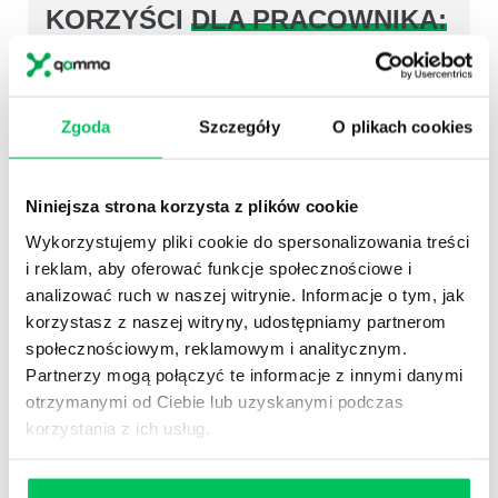
KORZYŚCI
DLA PRACOWNIKA:
Wyższa satysfakcja z wykonywanej pracy
Wyższe wynagrodzenie poprzez uzyskane
wzrosty sprzedaży
Zgoda
Szczegóły
O plikach cookies
Świadome zarządzanie emocjami w sytuacji
porażki
Wyciąganie lekcji i wniosków z niepowodzeń
Niniejsza strona korzysta z plików cookie
Szukanie inspiracji płynącej z niepowodzenia
Wykorzystujemy pliki cookie do spersonalizowania treści
Uzyskanie sprężystości potrzebnej do radzenia
i reklam, aby oferować funkcje społecznościowe i
sobie z niepowodzeniami i szybki powrót do
analizować ruch w naszej witrynie. Informacje o tym, jak
gry.
korzystasz z naszej witryny, udostępniamy partnerom
Wykorzystanie zdobytych umiejętności w życiu
społecznościowym, reklamowym i analitycznym.
pozazawodowym
Partnerzy mogą połączyć te informacje z innymi danymi
otrzymanymi od Ciebie lub uzyskanymi podczas
korzystania z ich usług.
KORZYŚCI WSPÓLNE: