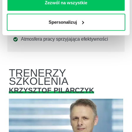
Zezwól na wszystkie
Efektywny przepływ wiedzy (uczenie
innych/dzielenie się swoim doświadczeniem)
Wytworzenie mentalności zwycięzców na
Spersonalizuj
poziomie firmy (zwycięska firma), zespołów
(zwycięski zespół)
Atmosfera pracy sprzyjająca efektywności
TRENERZY
SZKOLENIA
KRZYSZTOF PILARCZYK