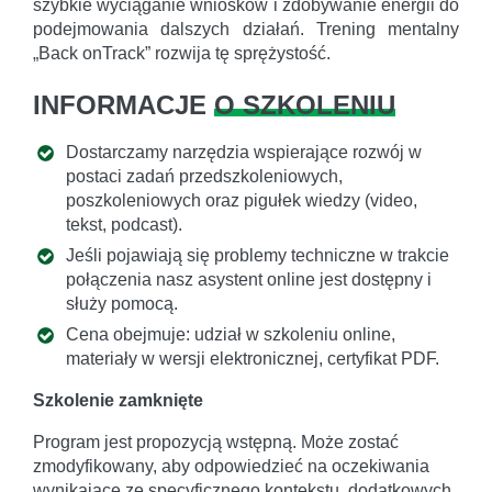
szybkie wyciąganie wniosków i zdobywanie energii do
podejmowania dalszych działań. Trening mentalny
„Back onTrack” rozwija tę sprężystość.
INFORMACJE
O SZKOLENIU
Dostarczamy narzędzia wspierające rozwój w
postaci zadań przedszkoleniowych,
poszkoleniowych oraz pigułek wiedzy (video,
tekst, podcast).
Jeśli pojawiają się problemy techniczne w trakcie
połączenia nasz asystent online jest dostępny i
służy pomocą.
Cena obejmuje: udział w szkoleniu online,
materiały w wersji elektronicznej, certyfikat PDF.
Szkolenie zamknięte
Program jest propozycją wstępną. Może zostać
zmodyfikowany, aby odpowiedzieć na oczekiwania
wynikające ze specyficznego kontekstu, dodatkowych