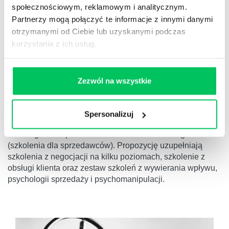
społecznościowym, reklamowym i analitycznym.
Partnerzy mogą połączyć te informacje z innymi danymi
SZKOLENIA SPRZEDAŻOWE
otrzymanymi od Ciebie lub uzyskanymi podczas
JEŚLI BĘDZIESZ POSTĘPOWAŁ JAK WSZYSCY,
korzystania z ich usług.
BĘDZIESZ MIAŁ WYNIKI JAK WSZYSCY.
Część naszych szkoleń to klasyki rynkowe, inne to nasze
autorskie, unikalne know-how, ale już sprawdzone z
Zezwól na wszystkie
sukcesami na rynku. Realizujemy szkolenia online ’owo,
stacjonarnie i łącząc formaty – hybrydowo. Szkolenia
sprzedażowe (
szkolenia dla handlowców, szkolenia
Spersonalizuj
zakupowe
): od podstawowych technik sprzedaży przez
challanger sale po autorskie Seek&Sale Training
(szkolenia dla sprzedawców). Propozycję uzupełniają
szkolenia z negocjacji na kilku poziomach, szkolenie z
obsługi klienta oraz zestaw szkoleń z wywierania wpływu,
psychologii sprzedaży i psychomanipulacji.