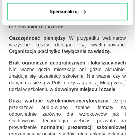
jednodniowym wyprzedzeniem, że wezmą udział w
aktywności rozwojowej. W czasach
VUCA
, w których
Spersonalizuj
czas reakcji jest kluczowym czynnikiem sukcesu
zwinne formy rozwojowe
wychodzą tym
oczekiwaniom naprzeciw.
Oszczędność pieniędzy
W przypadku webinarów
wszystkie koszty delegacji są wyeliminowane.
Organizacja płaci tylko i wyłącznie za wiedzę.
Brak ograniczeń geograficznych i lokalizacyjnych
Nie ważne gdzie mieszkają ani gdzie aktualnie
znajdują się uczestnicy szkolenia. Nie ważne czy w
danym czasie są w Polsce czy zagranicą. Mogą wziąć
udział w szkoleniu w
dowolnym miejscu i czasie
.
Duża wartość szkoleniowo-merytoryczna
Dzięki
przekazowi audio-wideo zdalne formaty są
odpowiednie zarówno dla wzrokowców jak i
słuchowców. Technologia webcast pozwala na
prowadzenie
normalnej prezentacji szkoleniowej
(prezentacja w postaci slajdów, głos, ankiety, pytania i