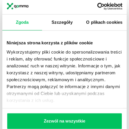
W obecnym czasie – jedyny dostępny format
Zgoda
Szczegóły
O plikach cookies
rozwojowy
Mamy w Gammie
doświadczenie
we
wprowadzaniu trybu
pracy zdalnej w organizacjach
.
Nawet jeżeli praca zdalna była przeprowadzana
stopniowo, w sposób planowy, z odpowiednią
Niniejsza strona korzysta z plików cookie
komunikacją i starannością wiązało się to z czasowym
Wykorzystujemy pliki cookie do spersonalizowania treści
obniżeniem produktywności u części pracowników.
i reklam, aby oferować funkcje społecznościowe i
Wprowadzenie pracy zdalnej dla całej organizacji w
analizować ruch w naszej witrynie. Informacje o tym, jak
trybie nagłym to duża
utrata efektywności
korzystasz z naszej witryny, udostępniamy partnerom
pracowników
i zespołów. Szkolenia dostarczą
społecznościowym, reklamowym i analitycznym.
narzędzia, które również w trybie pilnym pozwolą
Partnerzy mogą połączyć te informacje z innymi danymi
zdobyć menedżerom i specjalistom kompetencje
pozwalające zaadaptować
się do obecnej sytuacji.
otrzymanymi od Ciebie lub uzyskanymi podczas
korzystania z ich usług.
Oszczędność czasu
Szkolenia tego typu można
przygotować szybko i przeprowadzić szybko. Nie ma
utraty czasu na działania koordynacyjne. Wszyscy
Zezwól na wszystkie
potencjalni uczestnicy mogą dowiedzieć się nawet z