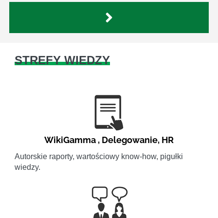
STREFY WIEDZY
WikiGamma
,
Delegowanie
,
HR
Autorskie raporty, wartościowy know-how, pigułki
wiedzy.