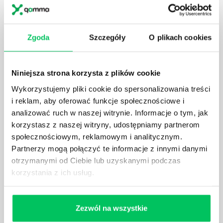
Zgoda
Szczegóły
O plikach cookies
KTO EGZEKWUJE PRAWO WODNE?
Prawo wodne to dość skomplikowane prawo w
Niniejsza strona korzysta z plików cookie
ustawodawstwie polskim. Na czym dokładniej ono
Wykorzystujemy pliki cookie do spersonalizowania treści
polega? Kogo w zasadzie obowiązuje? Jak wygląda
i reklam, aby oferować funkcje społecznościowe i
egzekwowanie prawa wodnego? Na te pytania
analizować ruch w naszej witrynie. Informacje o tym, jak
odpowiemy pokrótce poniżej.
korzystasz z naszej witryny, udostępniamy partnerom
społecznościowym, reklamowym i analitycznym.
Partnerzy mogą połączyć te informacje z innymi danymi
otrzymanymi od Ciebie lub uzyskanymi podczas
korzystania z ich usług.
GDZIE MOŻEMY ZAPOZNAĆ SIĘ Z
WYMAGANIAMI NORM JAKOŚCI WYROBÓW
MEDYCZNYCH?
Zezwól na wszystkie
W związku z ogromnym rozwojem dzisiejszego