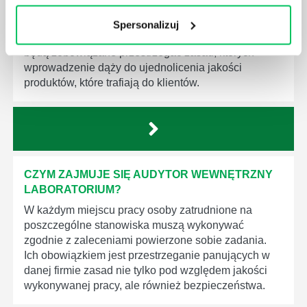
społeczeństwa wprowadzane jest coraz więcej reguł,
które mają za zadanie poprawić poszczególne
Spersonalizuj
dziedziny gospodarki. Dzięki nim wszystkie firmy
będą zobowiązane przestrzegać zasad, których
wprowadzenie dąży do ujednolicenia jakości
produktów, które trafiają do klientów.
CZYM ZAJMUJE SIĘ AUDYTOR WEWNĘTRZNY
LABORATORIUM?
W każdym miejscu pracy osoby zatrudnione na
poszczególne stanowiska muszą wykonywać
zgodnie z zaleceniami powierzone sobie zadania.
Ich obowiązkiem jest przestrzeganie panujących w
danej firmie zasad nie tylko pod względem jakości
wykonywanej pracy, ale również bezpieczeństwa.