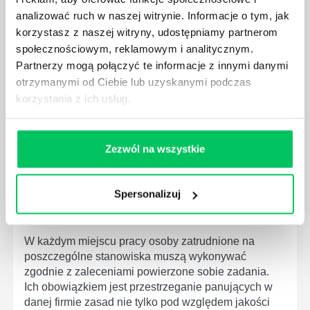
MEDYCZNYCH?
analizować ruch w naszej witrynie. Informacje o tym, jak
W związku z ogromnym rozwojem dzisiejszego
korzystasz z naszej witryny, udostępniamy partnerom
społeczeństwa wprowadzane jest coraz więcej reguł,
społecznościowym, reklamowym i analitycznym.
które mają za zadanie poprawić poszczególne
Partnerzy mogą połączyć te informacje z innymi danymi
dziedziny gospodarki. Dzięki nim wszystkie firmy
otrzymanymi od Ciebie lub uzyskanymi podczas
będą zobowiązane przestrzegać zasad, których
wprowadzenie dąży do ujednolicenia jakości
korzystania z ich usług.
produktów, które trafiają do klientów.
Zezwól na wszystkie
Spersonalizuj
CZYM ZAJMUJE SIĘ AUDYTOR WEWNĘTRZNY
LABORATORIUM?
W każdym miejscu pracy osoby zatrudnione na
poszczególne stanowiska muszą wykonywać
zgodnie z zaleceniami powierzone sobie zadania.
Ich obowiązkiem jest przestrzeganie panujących w
danej firmie zasad nie tylko pod względem jakości