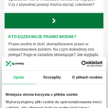
Czy z prywatnej posesji można wyciąć cokolwiek?
KTO EGZEKWUJE PRAWO WODNE?
Prawo wodne to dość skomplikowane prawo w
ustawodawstwie polskim. Na czym dokładniej ono
polega? Kogo w zasadzie obowiązuje? Jak wygląda
egzekwowanie prawa wodnego? Na te pytania
odpowiemy pokrótce poniżej.
Zgoda
Szczegóły
O plikach cookies
Niniejsza strona korzysta z plików cookie
GDZIE MOŻEMY ZAPOZNAĆ SIĘ Z
Wykorzystujemy pliki cookie do spersonalizowania treści
WYMAGANIAMI NORM JAKOŚCI WYROBÓW
i reklam, aby oferować funkcje społecznościowe i