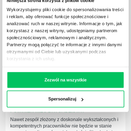
Niniejsza strona korzysta z plików cookie
Wykorzystujemy pliki cookie do spersonalizowania treści
i reklam, aby oferować funkcje społecznościowe i
analizować ruch w naszej witrynie. Informacje o tym, jak
JAKIE ZADANIA MUSZĄ ZREALIZOWAĆ
korzystasz z naszej witryny, udostępniamy partnerom
PRACOWNICY ZESPOŁU PROJEKTOWEGO?
społecznościowym, reklamowym i analitycznym.
AGILE to coraz popularniejsze w każdej większej (i
Partnerzy mogą połączyć te informacje z innymi danymi
mniejszej) firmie pojęcie związane z realizacją
otrzymanymi od Ciebie lub uzyskanymi podczas
projektów biznesowych. Z pewnością każda osoba
korzystania z ich usług.
zatrudniona w takim miejscu choć raz się z nim
spotkała.
Zezwól na wszystkie
Spersonalizuj
JAKIE UMIEJĘTNOŚCI MENEDŻERSKIE
POWINIEN MIEĆ BRYGADZISTA?
Nawet zespół złożony z doskonale wykształconych i
kompetentnych pracowników nie będzie w stanie