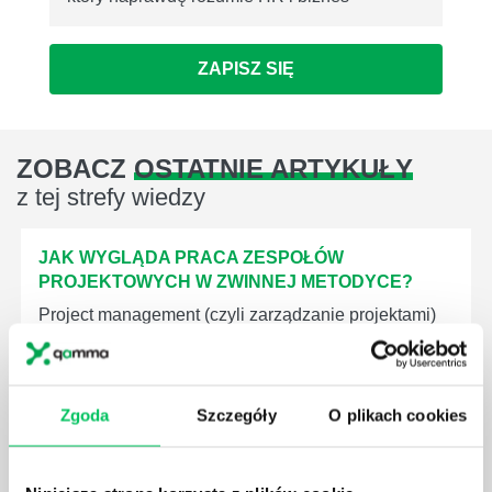
ZAPISZ SIĘ
ZOBACZ
OSTATNIE ARTYKUŁY
z tej strefy wiedzy
JAK WYGLĄDA PRACA ZESPOŁÓW
PROJEKTOWYCH W ZWINNEJ METODYCE?
Project management (czyli zarządzanie projektami)
to szereg czynności mających na celu zrealizowanie
wszystkich związanych z danym projektem założeń.
Zajmują się nim osoby wchodzące w skład
specjalnych zespołów projektowych, a ich praca
Zgoda
Szczegóły
O plikach cookies
stanowi podstawę działalności wielu przedsiębiorstw.