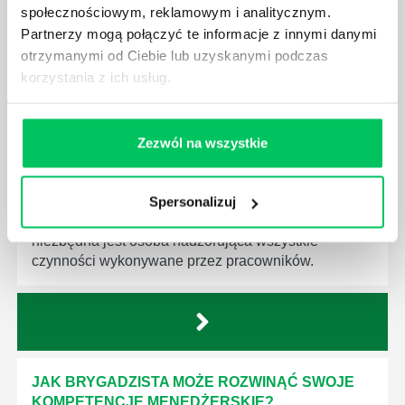
społecznościowym, reklamowym i analitycznym.
Partnerzy mogą połączyć te informacje z innymi danymi
otrzymanymi od Ciebie lub uzyskanymi podczas
korzystania z ich usług.
JAKIE UMIEJĘTNOŚCI MENEDŻERSKIE
POWINIEN MIEĆ BRYGADZISTA?
Zezwól na wszystkie
Nawet zespół złożony z doskonale wykształconych i
kompetentnych pracowników nie będzie w stanie
sprawnie realizować swoich zadań, jeśli zabraknie w
Spersonalizuj
nim odpowiedniego kierownictwa. Zawsze
niezbędna jest osoba nadzorująca wszystkie
czynności wykonywane przez pracowników.
JAK BRYGADZISTA MOŻE ROZWINĄĆ SWOJE
KOMPETENCJE MENEDŻERSKIE?