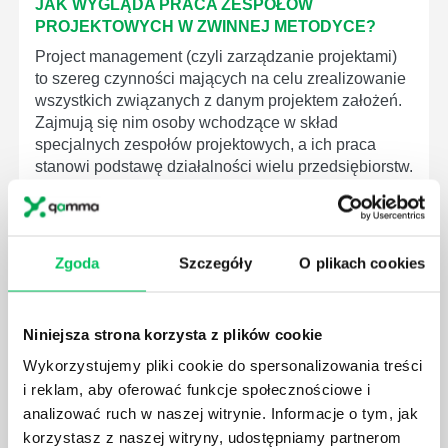
JAK WYGLĄDA PRACA ZESPOŁÓW
PROJEKTOWYCH W ZWINNEJ METODYCE?
Project management (czyli zarządzanie projektami)
to szereg czynności mających na celu zrealizowanie
wszystkich związanych z danym projektem założeń.
Zajmują się nim osoby wchodzące w skład
specjalnych zespołów projektowych, a ich praca
stanowi podstawę działalności wielu przedsiębiorstw.
Zgoda
Szczegóły
O plikach cookies
JAKIE ZADANIA MUSZĄ ZREALIZOWAĆ
PRACOWNICY ZESPOŁU PROJEKTOWEGO?
Niniejsza strona korzysta z plików cookie
AGILE to coraz popularniejsze w każdej większej (i
Wykorzystujemy pliki cookie do spersonalizowania treści
mniejszej) firmie pojęcie związane z realizacją
i reklam, aby oferować funkcje społecznościowe i
projektów biznesowych. Z pewnością każda osoba
analizować ruch w naszej witrynie. Informacje o tym, jak
zatrudniona w takim miejscu choć raz się z nim
korzystasz z naszej witryny, udostępniamy partnerom
spotkała.