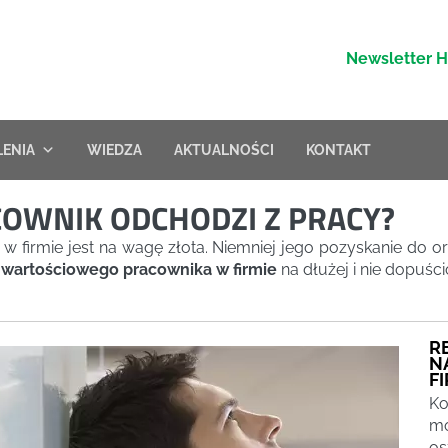
Newsletter 
LENIA
WIEDZA
AKTUALNOŚCI
KONTAKT
OWNIK ODCHODZI Z PRACY?
w firmie jest na wagę złota. Niemniej jego pozyskanie do o
 wartościowego pracownika w firmie
na dłużej i nie dopuśc
R
N
F
Ko
mo
os