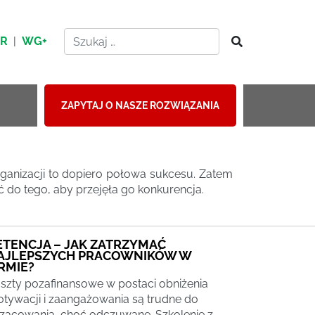
HR
|
WG+
ZAPYTAJ O NASZE ROZWIĄZANIA
rganizacji to dopiero połowa sukcesu. Zatem
ić do tego, aby przejęła go konkurencja.
ETENCJA – JAK ZATRZYMAĆ
AJLEPSZYCH PRACOWNIKÓW W
IRMIE?
szty pozafinansowe w postaci obniżenia
tywacji i zaangażowania są trudne do
zacowania, choć odczuwane. Szkolenie z