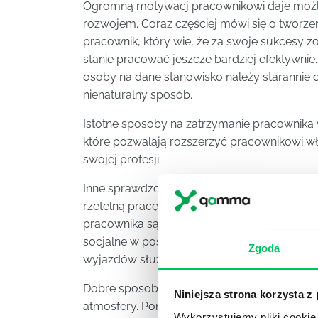
Ogromną motywacj pracownikowi daje możli
rozwojem. Coraz częściej mówi się o tworze
pracownik, który wie, że za swoje sukcesy 
stanie pracować jeszcze bardziej efektywni
osoby na dane stanowisko należy starannie
nienaturalny sposób.
Istotne sposoby na zatrzymanie pracownika 
które pozwalają rozszerzyć pracownikowi w
swojej profesji.
Inne sprawdzone sposoby na zatrzymanie pr
rzetelną pracę i osiągnięcia zawodowe. Je
pracownika są świadczenia pieniężne takie j
socjalne w postaci służbowego samochodu,
Zgoda
wyjazdów służbowych czy integracyjnych.
Dobre sposoby na zatrzymanie pracownika to 
Niniejsza strona korzysta z
atmosfery. Ponadto w każdej firmie powinno 
Wykorzystujemy pliki cookie 