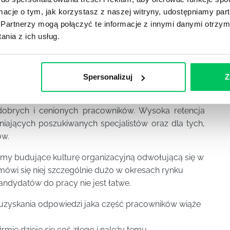
ków. Ogromną rolę odgrywa także zacunek oraz
ormacje o tym, jak korzystasz z naszej witryny, udostępniamy p
ysłów i zastrzeżeń. Ponadto na zachowanie dobrej
Partnerzy mogą połączyć te informacje z innymi danymi otrzym
ż szereg istotnych drobiazgów takich jak: darmowa
nia z ich usług.
mieszczenie do spożywania posiłków w trakcie
Spersonalizuj
Z
i termin
retencja pracowników
jest rozumiana jako
dobrych i cenionych pracowników. Wysoka retencja
dniających poszukiwanych specjalistów oraz dla tych,
ów.
irmy budujące kulturę organizacyjną odwołującą się w
 mówi się niej szczególnie dużo w okresach rynku
andydatów do pracy nie jest łatwe.
 uzyskania odpowiedzi jaka część pracowników wiąże
irmie dzieje się coś złego i należy temu