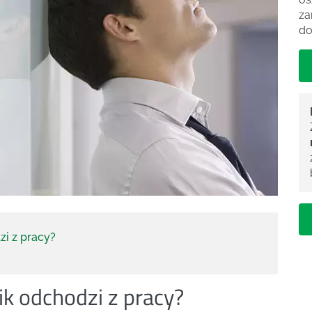
za
do
i z pracy?
k odchodzi z pracy?