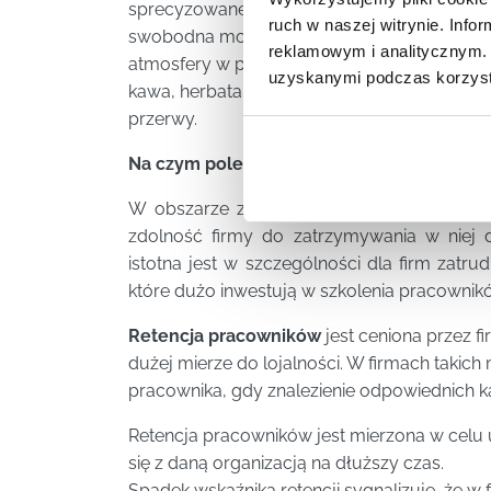
sprecyzowane oczekiwania wobec pracowni
ruch w naszej witrynie. Inf
swobodna możliwość zgłaszania swoich pom
reklamowym i analitycznym. 
atmosfery w przedsiębiorstwie składa się te
uzyskanymi podczas korzysta
kawa, herbata czy przyjemnie urządzone po
przerwy.
Na czym polega retencja pracowników?
W obszarze zarządzania zasobami ludzkim
zdolność firmy do zatrzymywania w niej 
istotna jest w szczególności dla firm zatru
które dużo inwestują w szkolenia pracownik
Retencja pracowników
jest ceniona przez f
dużej mierze do lojalności. W firmach takich
pracownika, gdy znalezienie odpowiednich k
Retencja pracowników jest mierzona w celu
się z daną organizacją na dłuższy czas.
Spadek wskaźnika retencji sygnalizuje, że w f