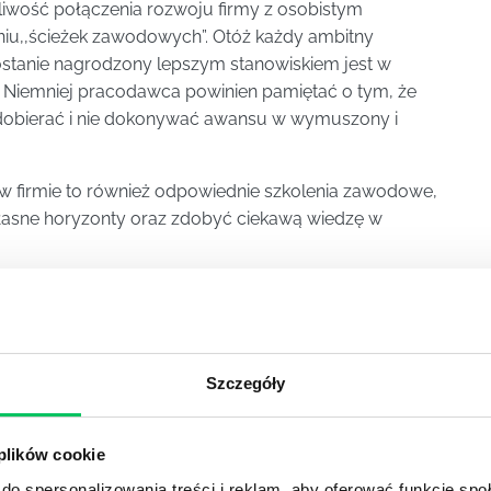
wość połączenia rozwoju firmy z osobistym
niu,,ścieżek zawodowych”. Otóż każdy ambitny
zostanie nagrodzony lepszym stanowiskiem jest w
e. Niemniej pracodawca powinien pamiętać o tym, że
 dobierać i nie dokonywać awansu w wymuszony i
w firmie to również odpowiednie szkolenia zawodowe,
łasne horyzonty oraz zdobyć ciekawą wiedzę w
acownika to częste chwalenie oraz nagradzanie go za
dnym z najpowszechniejszych sposobów nagradzania
ak: wyższe wynagrodzenie, premia oraz świadczenia
 telefonu, świątecznych podarunków czy darmowych
Szczegóły
także stwarzanie w firmie przyjemnej i miłej
 plików cookie
być miejsce na dialog, czy zostały jasno
do spersonalizowania treści i reklam, aby oferować funkcje sp