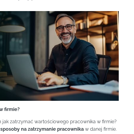
 firmie?
m jak zatrzymać wartościowego pracownika w firmie?
e
sposoby na zatrzymanie pracownika
w danej firmie.