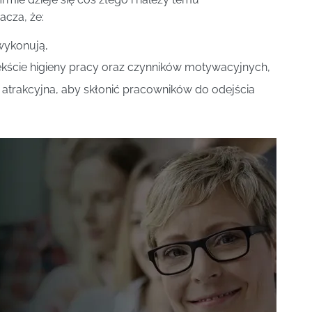
acza, że:
wykonują,
kście higieny pracy oraz czynników motywacyjnych,
o atrakcyjna, aby skłonić pracowników do odejścia