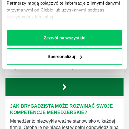
Partnerzy mogą połączyć te informacje z innymi danymi
otrzymanymi od Ciebie lub uzyskanymi podczas
korzystania z ich usług.
JAKIE UMIEJĘTNOŚCI MENEDŻERSKIE
POWINIEN MIEĆ BRYGADZISTA?
Nawet zespół złożony z doskonale wykształconych i
Zezwól na wszystkie
kompetentnych pracowników nie będzie w stanie
sprawnie realizować swoich zadań, jeśli zabraknie w
nim odpowiedniego kierownictwa. Zawsze
Spersonalizuj
niezbędna jest osoba nadzorująca wszystkie
czynności wykonywane przez pracowników.
JAK BRYGADZISTA MOŻE ROZWINĄĆ SWOJE
KOMPETENCJE MENEDŻERSKIE?
Menedżer to niezwykle ważne stanowisko w każdej
firmie. Osoba je pełniąca jest w pełni odpowiedzialna