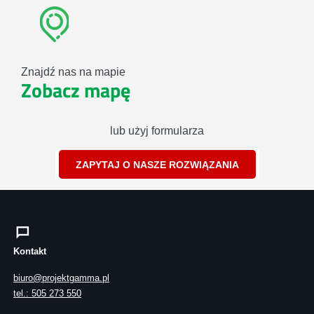
Znajdź nas na mapie
Zobacz mapę
lub użyj formularza
ZAPYTAJ O NASZE ROZWIĄZANIA
Kontakt
biuro@projektgamma.pl
tel.: 505 273 550