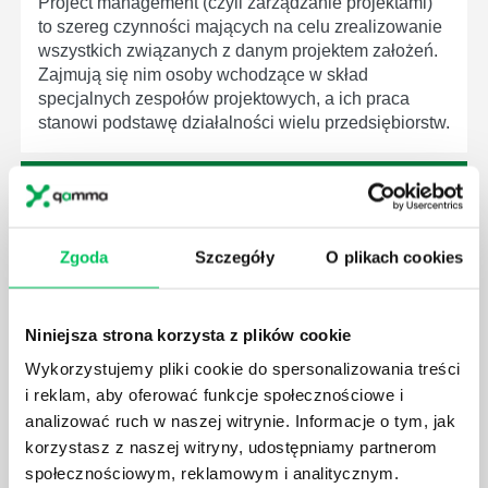
Project management (czyli zarządzanie projektami)
to szereg czynności mających na celu zrealizowanie
wszystkich związanych z danym projektem założeń.
Zajmują się nim osoby wchodzące w skład
specjalnych zespołów projektowych, a ich praca
stanowi podstawę działalności wielu przedsiębiorstw.
Zgoda
Szczegóły
O plikach cookies
JAKIE ZADANIA MUSZĄ ZREALIZOWAĆ
PRACOWNICY ZESPOŁU PROJEKTOWEGO?
AGILE to coraz popularniejsze w każdej większej (i
Niniejsza strona korzysta z plików cookie
mniejszej) firmie pojęcie związane z realizacją
Wykorzystujemy pliki cookie do spersonalizowania treści
projektów biznesowych. Z pewnością każda osoba
i reklam, aby oferować funkcje społecznościowe i
zatrudniona w takim miejscu choć raz się z nim
analizować ruch w naszej witrynie. Informacje o tym, jak
spotkała.
korzystasz z naszej witryny, udostępniamy partnerom
społecznościowym, reklamowym i analitycznym.