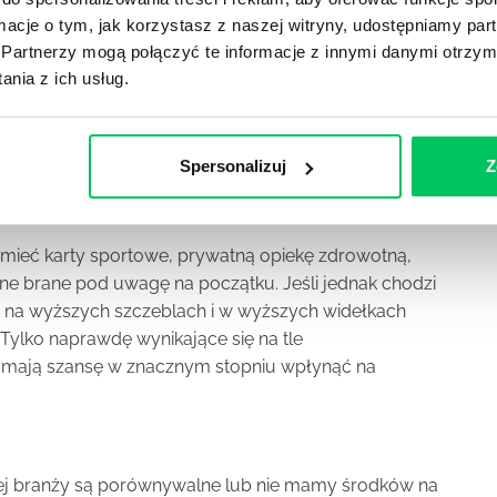
alizację
ormacje o tym, jak korzystasz z naszej witryny, udostępniamy p
Partnerzy mogą połączyć te informacje z innymi danymi otrzym
organizacji, jest też wyznaczanie celów –
nia z ich usług.
nimi nagrody za ich wypełnienie. To łączy w sobie
em coraz wyższe i takie podejście do zadań
ięc mowy o nudzie w pracy. W większości
rzymać pracownika, który chce odejść.
Spersonalizuj
Z
y mieć karty sportowe, prywatną opiekę zdrowotną,
one brane pod uwagę na początku. Jeśli jednak chodzi
ji na wyższych szczeblach i w wyższych widełkach
 Tylko naprawdę wynikające się na tle
mają szansę w znacznym stopniu wpłynąć na
danej branży są porównywalne lub nie mamy środków na