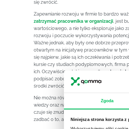
się zwrócić.
Zapewnianie rozwoju w firmie to bardzo waż
zatrzymać pracownika w organizacji
, jest 
wartościowego, a nie tylko eksploruje jako z
rozwoju i poczucie wykorzystywania potencja
Ważne jednak, aby były one dobrze przepro
otwartym na inicjatywę pracowników w tym w
się najpierw, jakie są ich oczekiwania i potr
kursie czy studiach podyplomowych, firma 
ich. Oczywiście w takim wypadku
retencja k
podpisać zobowiązanie, że jeśli odejdzie p
środki zwrócić.
Nie można również zapomnieć, aby dać możl
Zgoda
wiedzy oraz naturalnych
talentów
zatrudnion
czuje się znudzony. Ma wtedy potrzebę szu
zadbać o to, aby stopień trudności wyzwań 
Niniejsza strona korzysta z
Wykorzystujemy pliki cookie 