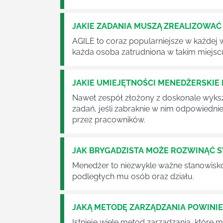
JAKIE ZADANIA MUSZĄ ZREALIZOWA
AGILE to coraz popularniejsze w każdej w
każda osoba zatrudniona w takim miejscu
JAKIE UMIEJĘTNOŚCI MENEDŻERSKIE 
Nawet zespół złożony z doskonale wyksz
zadań, jeśli zabraknie w nim odpowiedn
przez pracowników.
JAK BRYGADZISTA MOŻE ROZWINĄĆ 
Menedżer to niezwykle ważne stanowisko w
podległych mu osób oraz działu.
JAKĄ METODĘ ZARZĄDZANIA POWINI
Istnieje wiele metod zarządzania, które