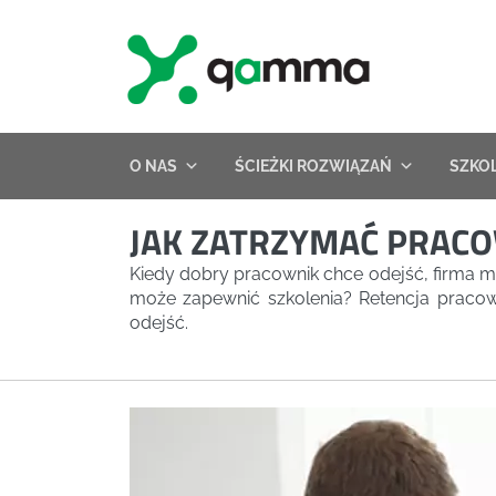
Skip
to
content
O NAS
ŚCIEŻKI ROZWIĄZAŃ
SZKO
JAK ZATRZYMAĆ PRACO
Kiedy dobry pracownik chce odejść, firma m
może zapewnić szkolenia? Retencja pracow
odejść.