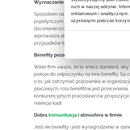
Wyznaczanie celów i nagradzanie za ich re
ruch w naszej witrynie. Inf
reklamowym i analitycznym. 
Sposobem na to, jak zatrzymać pracownika w 
uzyskanymi podczas korzysta
pojedynczym osobom i zespołowi – a wraz z 
docenianie oraz rozwój. Cele mogą być bowi
wprowadza elementy grywalizacji. Nie ma w
przypadków to będzie dobry pomysł jak zat
Benefity pozapłacowe
Wiele firm uważa, że to wręcz standard, ab
pokoje do odpoczynku na inne benefity. Są 
o to, jak zatrzymać pracownika w organizac
płacowych, rola benefitów jest przeceniania.
konkurencyjnych pracodawców propozycje 
retencję kadr.
Dobra
komunikacja
i atmosfera w firmie
Jeśli nie benefity i jeśli wynagrodzenia w 