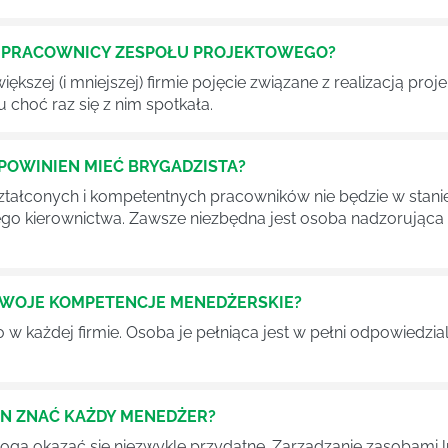
Ć PRACOWNICY ZESPOŁU PROJEKTOWEGO?
iększej (i mniejszej) firmie pojęcie związane z realizacją pr
 choć raz się z nim spotkała.
POWINIEN MIEĆ BRYGADZISTA?
tałconych i kompetentnych pracowników nie będzie w stani
iego kierownictwa. Zawsze niezbędna jest osoba nadzorując
SWOJE KOMPETENCJE MENEDŻERSKIE?
 każdej firmie. Osoba je pełniąca jest w pełni odpowiedzialn
EN ZNAĆ KAŻDY MENEDŻER?
 mogą okazać się niezwykle przydatne. Zarządzanie zasobami