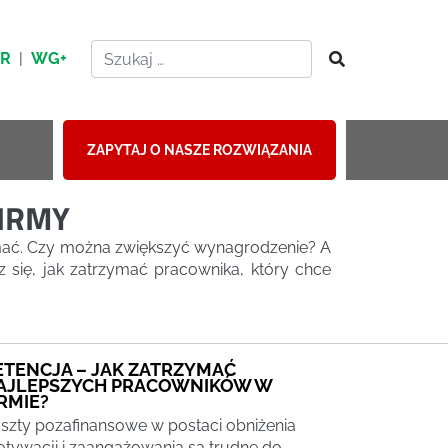
HR
|
WG+
ZAPYTAJ O NASZE ROZWIĄZANIA
FIRMY
zymać. Czy można zwiększyć wynagrodzenie? A
się, jak zatrzymać pracownika, który chce
ETENCJA – JAK ZATRZYMAĆ
AJLEPSZYCH PRACOWNIKÓW W
IRMIE?
szty pozafinansowe w postaci obniżenia
tywacji i zaangażowania są trudne do