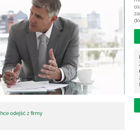
os
za
do
hce odejść z firmy