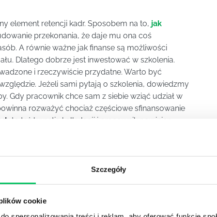
ny element retencji kadr. Sposobem na to,
jak
budowanie przekonania, że daje mu ona coś
asób. A równie ważne jak finanse są możliwości
łu. Dlatego dobrze jest inwestować w szkolenia.
wadzone i rzeczywiście przydatne. Warto być
zględzie. Jeżeli sami pytają o szkolenia, dowiedzmy
zeby. Gdy pracownik chce sam z siebie wziąć udział w
powinna rozważyć chociaż częściowe sfinansowanie
adr
to też kwestia kalkulacji i pracownik powinien
rzed określonym czasem, musi wyłożone przez firmę
iwość wykorzystania nowo nabytych umiejętności i
Szczegóły
ych osób. Często dobry pracownik odchodzi, kiedy
kania nowych wyzwań. Dobry szef powinien więc
rósł razem z doświadczeniem i kompetencjami.
 plików cookie
do spersonalizowania treści i reklam, aby oferować funkcje sp