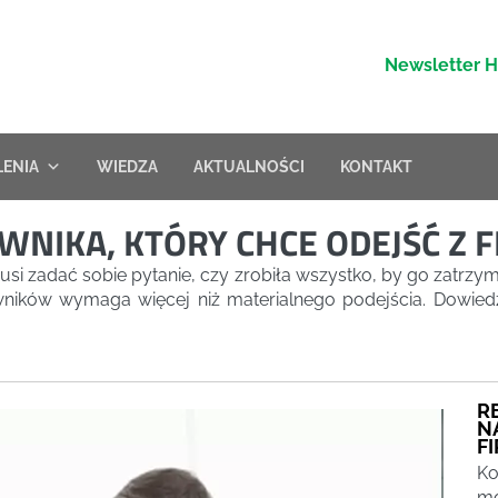
Newsletter 
LENIA
WIEDZA
AKTUALNOŚCI
KONTAKT
WNIKA, KTÓRY CHCE ODEJŚĆ Z 
usi zadać sobie pytanie, czy zrobiła wszystko, by go zatr
ników wymaga więcej niż materialnego podejścia. Dowiedz 
R
N
F
Ko
mo