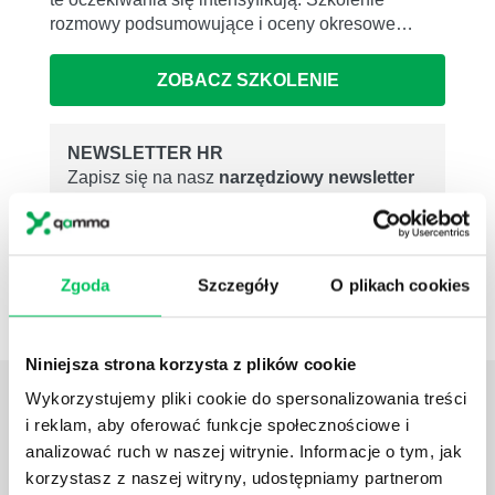
rozmowy podsumowujące i oceny okresowe…
ZOBACZ SZKOLENIE
NEWSLETTER HR
Zapisz się na nasz
narzędziowy newsletter
dla praktyków HR
. Rozwijaj się z partnerem,
który naprawdę rozumie HR i biznes
Zgoda
Szczegóły
O plikach cookies
ZAPISZ SIĘ
Niniejsza strona korzysta z plików cookie
ZOBACZ
OSTATNIE ARTYKUŁY
Wykorzystujemy pliki cookie do spersonalizowania treści
z tej strefy wiedzy
i reklam, aby oferować funkcje społecznościowe i
analizować ruch w naszej witrynie. Informacje o tym, jak
korzystasz z naszej witryny, udostępniamy partnerom
JAK WYGLĄDA PRACA ZESPOŁÓW