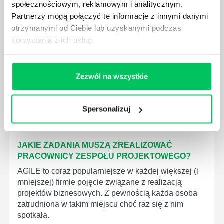
społecznościowym, reklamowym i analitycznym.
PROJEKTOWYCH W ZWINNEJ METODYCE?
Partnerzy mogą połączyć te informacje z innymi danymi
Project management (czyli zarządzanie projektami)
otrzymanymi od Ciebie lub uzyskanymi podczas
to szereg czynności mających na celu zrealizowanie
korzystania z ich usług.
wszystkich związanych z danym projektem założeń.
Zajmują się nim osoby wchodzące w skład
specjalnych zespołów projektowych, a ich praca
Zezwól na wszystkie
stanowi podstawę działalności wielu przedsiębiorstw.
Spersonalizuj
JAKIE ZADANIA MUSZĄ ZREALIZOWAĆ
PRACOWNICY ZESPOŁU PROJEKTOWEGO?
AGILE to coraz popularniejsze w każdej większej (i
mniejszej) firmie pojęcie związane z realizacją
projektów biznesowych. Z pewnością każda osoba
zatrudniona w takim miejscu choć raz się z nim
spotkała.