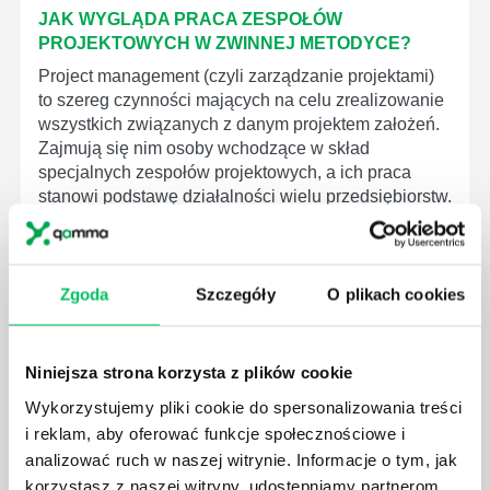
JAK WYGLĄDA PRACA ZESPOŁÓW
PROJEKTOWYCH W ZWINNEJ METODYCE?
Project management (czyli zarządzanie projektami)
to szereg czynności mających na celu zrealizowanie
wszystkich związanych z danym projektem założeń.
Zajmują się nim osoby wchodzące w skład
specjalnych zespołów projektowych, a ich praca
stanowi podstawę działalności wielu przedsiębiorstw.
Zgoda
Szczegóły
O plikach cookies
JAKIE ZADANIA MUSZĄ ZREALIZOWAĆ
PRACOWNICY ZESPOŁU PROJEKTOWEGO?
Niniejsza strona korzysta z plików cookie
AGILE to coraz popularniejsze w każdej większej (i
Wykorzystujemy pliki cookie do spersonalizowania treści
mniejszej) firmie pojęcie związane z realizacją
i reklam, aby oferować funkcje społecznościowe i
projektów biznesowych. Z pewnością każda osoba
analizować ruch w naszej witrynie. Informacje o tym, jak
zatrudniona w takim miejscu choć raz się z nim
korzystasz z naszej witryny, udostępniamy partnerom