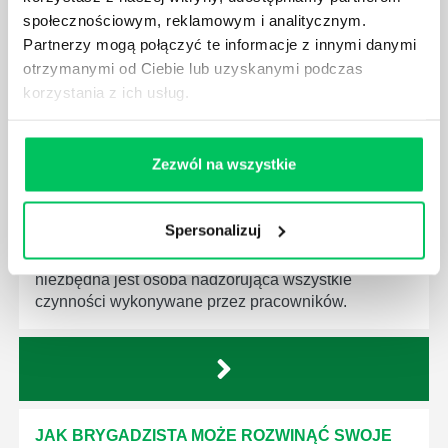
spotkała.
społecznościowym, reklamowym i analitycznym.
Partnerzy mogą połączyć te informacje z innymi danymi
otrzymanymi od Ciebie lub uzyskanymi podczas
korzystania z ich usług.
JAKIE UMIEJĘTNOŚCI MENEDŻERSKIE
POWINIEN MIEĆ BRYGADZISTA?
Zezwól na wszystkie
Nawet zespół złożony z doskonale wykształconych i
kompetentnych pracowników nie będzie w stanie
Spersonalizuj
sprawnie realizować swoich zadań, jeśli zabraknie w
nim odpowiedniego kierownictwa. Zawsze
niezbędna jest osoba nadzorująca wszystkie
czynności wykonywane przez pracowników.
JAK BRYGADZISTA MOŻE ROZWINĄĆ SWOJE