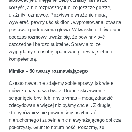
stosować je umiejętnie, żeby działały na naszą
korzyść, a nie rozpraszały lub, co jeszcze gorsze,
drażniły rozmówcę. Pozytywne wrażenie mogą
wywierać: pewny uścisk dłoni, wyprostowana, otwarta
postawa i podniesiona głowa. W kwestii ruchów dłoni
podczas rozmowy, uważa się, że powinny być
oszczędne i bardzo subtelne. Sprawia to, że
wyglądamy na osobę opanowaną, pewną siebie i
kompetentną.
Mimika – 50 twarzy rozmawiającego
Często nawet nie zdajemy sobie sprawy, jak wiele
mówi za nas nasza twarz. Drobne skrzywienie,
ściągnięcie brwi lub inny grymas – mogą zdradzić
zdecydowanie więcej niż byśmy chcieli. Z drugiej
strony również nie powinniśmy przybierać
nieruchomego i zupełnie nic niewyrażającego oblicza
pokerzysty. Grunt to naturalność. Pokażmy, że