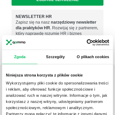
NEWSLETTER HR
Zapisz się na nasz
narzędziowy newsletter
dla praktyków HR
. Rozwijaj się z partnerem,
który naprawdę rozumie HR i biznes
ZAPISZ SIĘ
Zgoda
Szczegóły
O plikach cookies
ZOBACZ
OSTATNIE ARTYKUŁY
Niniejsza strona korzysta z plików cookie
z tej strefy wiedzy
Wykorzystujemy pliki cookie do spersonalizowania treści
i reklam, aby oferować funkcje społecznościowe i
JAK WYGLĄDA PRACA ZESPOŁÓW
analizować ruch w naszej witrynie. Informacje o tym, jak
PROJEKTOWYCH W ZWINNEJ METODYCE?
korzystasz z naszej witryny, udostępniamy partnerom
społecznościowym, reklamowym i analitycznym.
Project management (czyli zarządzanie projektami)
to szereg czynności mających na celu zrealizowanie
Partnerzy mogą połączyć te informacje z innymi danymi