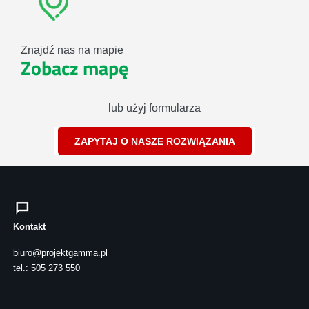
Znajdź nas na mapie
Zobacz mapę
lub użyj formularza
ZAPYTAJ O NASZE ROZWIĄZANIA
Kontakt
biuro@projektgamma.pl
tel.: 505 273 550