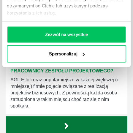
wszystkich związanych z danym projektem założeń.
otrzymanymi od Ciebie lub uzyskanymi podczas
Zajmują się nim osoby wchodzące w skład
korzystania z ich usług.
specjalnych zespołów projektowych, a ich praca
stanowi podstawę działalności wielu przedsiębiorstw.
Zezwól na wszystkie
Spersonalizuj
JAKIE ZADANIA MUSZĄ ZREALIZOWAĆ
PRACOWNICY ZESPOŁU PROJEKTOWEGO?
AGILE to coraz popularniejsze w każdej większej (i
mniejszej) firmie pojęcie związane z realizacją
projektów biznesowych. Z pewnością każda osoba
zatrudniona w takim miejscu choć raz się z nim
spotkała.