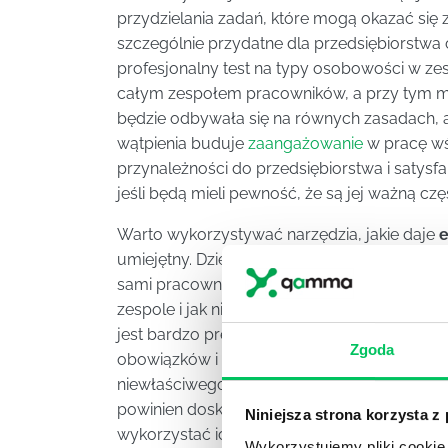
przydzielania zadań, które mogą okazać się zb
szczególnie przydatne dla przedsiębiorstw
profesjonalny test na typy osobowości w ze
całym zespołem pracowników, a przy tym m
będzie odbywała się na równych zasadach, a
wątpienia buduje
zaangażowanie
w pracę wś
przynależności do przedsiębiorstwa i satysfa
jeśli będą mieli pewność, że są jej ważną czę
Warto wykorzystywać narzędzia, jakie daje
e
umiejętny. Dzięki temu skorzysta nie tylko 
sami pracownicy, jak i całe przedsiębiorstw
zespole i jak nimi zarządzać sprawia, że to 
jest bardzo precyzyjne i skuteczne. To zaś 
Zgoda
obowiązków i rozwiąże wiele potencjalnych
niewłaściwego przydzielania obowiązków. Z
powinien doskonale radzić sobie z oceną ty
Niniejsza strona korzysta z
wykorzystać ich
mocne strony
.
Wykorzystujemy pliki cookie 