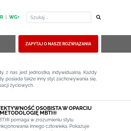
HR
|
WG+
ZAPYTAJ O NASZE ROZWIĄZANIA
 z nas jest jednostką indywidualną. Każdy
y posiada także inny styl zachowywania się,
uacji życiowych.
FEKTYWNOŚĆ OSOBISTA W OPARCIU
 METODOLOGIĘ MBTI®
TI® pomaga w zrozumieniu stylu
nkcjonowania innego człowieka. Pokazuje