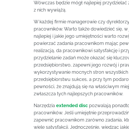
Wówczas będzie mógł najlepiej przydzielać 
z nich wywiążą.
W każdej firmie managerowie czy dyrektorzy
pracowników. Warto także dowiedzieć się, w
najlepiej i jakie jego umiejętności warto roz
powierzać zadania pracownikom mając pewno
realizacją, da pracownikowi satysfakcję i prz
przydzielanie zadań może okazać się kluczow
przedsiębiorstwo, zapewni jego rozwój i pr
wykorzystywanie mocnych stron wszystkich 
przedsiębiorstwu sukces, a przy tym podaro
pewności, że znajdują się na właściwym miej
zwłaszcza tych najlepszych pracowników.
Narzędzia
extended disc
pozwalają ponadto
pracowników. Jeśli umiejętnie przeprowadzi
zapewnić pracownikom zarówno zadania, który
wiele satysfakcji. Jednocześnie, wiedząc jak