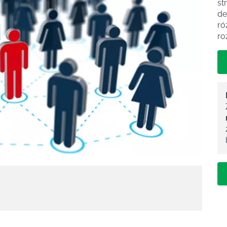
st
de
ró
ro