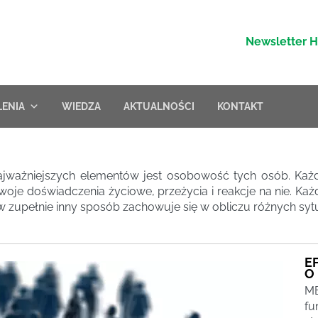
Newsletter 
LENIA
WIEDZA
AKTUALNOŚCI
KONTAKT
jważniejszych elementów jest osobowość tych osób. Każdy
je doświadczenia życiowe, przeżycia i reakcje na nie. Każd
 w zupełnie inny sposób zachowuje się w obliczu różnych syt
E
O
MB
fu