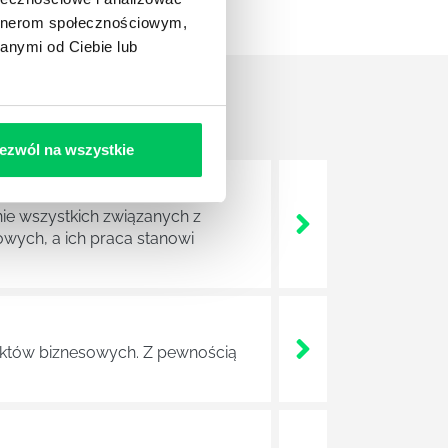
artnerom społecznościowym,
anymi od Ciebie lub
ezwól na wszystkie
nie wszystkich związanych z
wych, a ich praca stanowi
ojektów biznesowych. Z pewnością