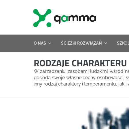
Skip
to
content
O NAS
ŚCIEŻKI ROZWIĄZAŃ
SZKO
RODZAJE CHARAKTERU
W zarządzaniu zasobami ludzkimi wśród na
posiada swoje własne cechy osobowości, swo
inny rodzaj charaktery i temperamentu, jak i