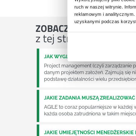
ruch w naszej witrynie. Inf
reklamowym i analitycznym. 
uzyskanymi podczas korzysta
ZOBACZ
OSTATNIE ART
z tej strefy wiedzy
JAK WYGLĄDA PRACA ZESPOŁÓW PR
Project management (czyli zarządzanie p
danym projektem założeń. Zajmują się n
podstawę działalności wielu przedsiębior
JAKIE ZADANIA MUSZĄ ZREALIZOWA
AGILE to coraz popularniejsze w każdej w
każda osoba zatrudniona w takim miejscu
JAKIE UMIEJĘTNOŚCI MENEDŻERSKIE 