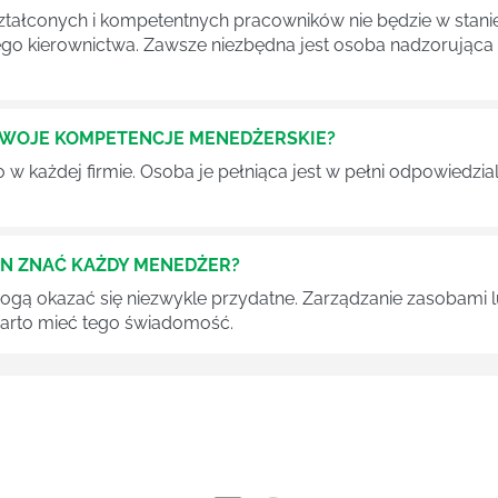
tałconych i kompetentnych pracowników nie będzie w stani
iego kierownictwa. Zawsze niezbędna jest osoba nadzorując
SWOJE KOMPETENCJE MENEDŻERSKIE?
 każdej firmie. Osoba je pełniąca jest w pełni odpowiedzialn
EN ZNAĆ KAŻDY MENEDŻER?
 mogą okazać się niezwykle przydatne. Zarządzanie zasobami
 warto mieć tego świadomość.