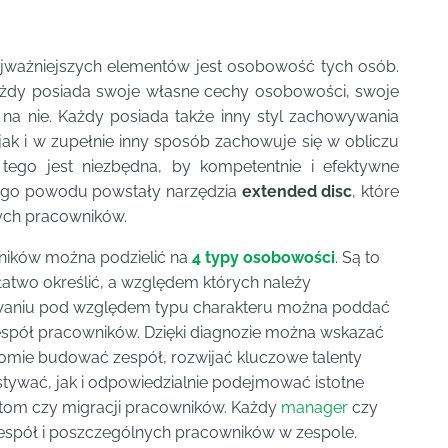
jważniejszych elementów jest osobowość tych osób.
Każdy posiada swoje własne cechy osobowości, swoje
 na nie. Każdy posiada także inny styl zachowywania
 jak i w zupełnie inny sposób zachowuje się w obliczu
tego jest niezbędna, by kompetentnie i efektywne
tego powodu powstały narzędzia
extended disc
, które
ych pracowników.
wników można podzielić na
4 typy osobowości
. Są to
łatwo określić, a względem których należy
owaniu pod względem typu charakteru można poddać
espół pracowników. Dzięki diagnozie można wskazać
mie budować zespół, rozwijać kluczowe talenty
tywać, jak i odpowiedzialnie podejmować istotne
ktom czy migracji pracowników. Każdy
manager
czy
 zespół i poszczególnych pracowników w zespole.