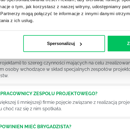
ormacje o tym, jak korzystasz z naszej witryny, udostępniamy p
Partnerzy mogą połączyć te informacje z innymi danymi otrzym
nia z ich usług.
YKUŁY
Spersonalizuj
Z
OJEKTOWYCH W ZWINNEJ METODYCE?
rojektami) to szereg czynności mających na celu zrealizowa
im osoby wchodzące w skład specjalnych zespołów projekto
stw.
Ć PRACOWNICY ZESPOŁU PROJEKTOWEGO?
iększej (i mniejszej) firmie pojęcie związane z realizacją pr
 choć raz się z nim spotkała.
POWINIEN MIEĆ BRYGADZISTA?