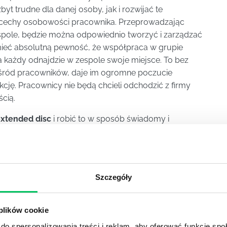
yt trudne dla danej osoby, jak i rozwijać te
a cechy osobowości pracownika. Przeprowadzając
spole, będzie można odpowiednio tworzyć i zarządzać
ieć absolutną pewność, że współpraca w grupie
 każdy odnajdzie w zespole swoje miejsce. To bez
ród pracowników, daje im ogromne poczucie
kcję. Pracownicy nie będą chcieli odchodzić z firmy
ścią.
xtended disc
i robić to w sposób świadomy i
osoba zarządzająca grupą pracowników, ale również
o. Świadomość tego, jakie
typy charakteru
mamy w
zarządzanie talentami i umiejętnościami pracowników
zapewni efektywne wywiązywanie się ze wszystkich
Szczegóły
 problemów, które mogłyby zaistnieć w przypadku
 tego też powodu, każdy pracodawca i manager
pów osobowości pracowników i wiedzieć, jak
 plików cookie
do spersonalizowania treści i reklam, aby oferować funkcje sp