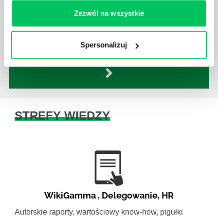
Istnieje wiele metod zarządzania, które mogą okazać
Zezwól na wszystkie
się niezwykle przydatne. Zarządzanie zasobami
ludzkimi oraz poszczególnymi etapami projektu nie
jest jednak łatwe i warto mieć tego świadomość.
Spersonalizuj
STREFY WIEDZY
WikiGamma
,
Delegowanie
,
HR
Autorskie raporty, wartościowy know-how, pigułki