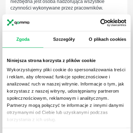
niezbędna jest osoba nadzorująca wszystkie
czynności wykonywane przez pracowników.
Zgoda
Szczegóły
O plikach cookies
JAK BRYGADZISTA MOŻE ROZWINĄĆ SWOJE
KOMPETENCJE MENEDŻERSKIE?
Niniejsza strona korzysta z plików cookie
Menedżer to niezwykle ważne stanowisko w każdej
Wykorzystujemy pliki cookie do spersonalizowania treści
firmie. Osoba je pełniąca jest w pełni odpowiedzialna
za realizację działań podległych mu osób oraz
i reklam, aby oferować funkcje społecznościowe i
działu.
analizować ruch w naszej witrynie. Informacje o tym, jak
korzystasz z naszej witryny, udostępniamy partnerom
społecznościowym, reklamowym i analitycznym.
Partnerzy mogą połączyć te informacje z innymi danymi
otrzymanymi od Ciebie lub uzyskanymi podczas
korzystania z ich usług.
JAKĄ METODĘ ZARZĄDZANIA POWINIEN ZNAĆ
KAŻDY MENEDŻER?