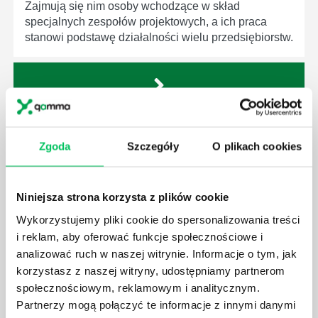
Zajmują się nim osoby wchodzące w skład
specjalnych zespołów projektowych, a ich praca
stanowi podstawę działalności wielu przedsiębiorstw.
JAKIE ZADANIA MUSZĄ ZREALIZOWAĆ
Zgoda
Szczegóły
O plikach cookies
PRACOWNICY ZESPOŁU PROJEKTOWEGO?
AGILE to coraz popularniejsze w każdej większej (i
mniejszej) firmie pojęcie związane z realizacją
Niniejsza strona korzysta z plików cookie
projektów biznesowych. Z pewnością każda osoba
zatrudniona w takim miejscu choć raz się z nim
Wykorzystujemy pliki cookie do spersonalizowania treści
spotkała.
i reklam, aby oferować funkcje społecznościowe i
analizować ruch w naszej witrynie. Informacje o tym, jak
korzystasz z naszej witryny, udostępniamy partnerom
społecznościowym, reklamowym i analitycznym.
Partnerzy mogą połączyć te informacje z innymi danymi