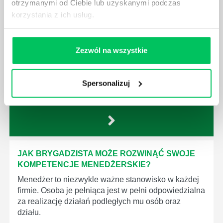
otrzymanymi od Ciebie lub uzyskanymi podczas
JAKIE UMIEJĘTNOŚCI MENEDŻERSKIE
korzystania z ich usług.
POWINIEN MIEĆ BRYGADZISTA?
Nawet zespół złożony z doskonale wykształconych i
kompetentnych pracowników nie będzie w stanie
Zezwól na wszystkie
sprawnie realizować swoich zadań, jeśli zabraknie w
nim odpowiedniego kierownictwa. Zawsze
niezbędna jest osoba nadzorująca wszystkie
Spersonalizuj
czynności wykonywane przez pracowników.
JAK BRYGADZISTA MOŻE ROZWINĄĆ SWOJE
KOMPETENCJE MENEDŻERSKIE?
Menedżer to niezwykle ważne stanowisko w każdej
firmie. Osoba je pełniąca jest w pełni odpowiedzialna
za realizację działań podległych mu osób oraz
działu.