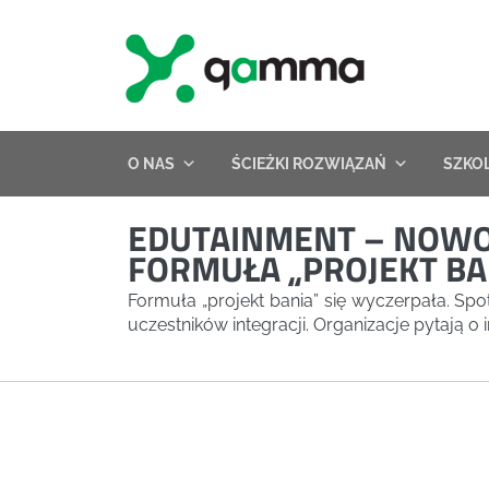
Skip
to
content
O NAS
ŚCIEŻKI ROZWIĄZAŃ
SZKO
EDUTAINMENT – NOWOCZ
FORMUŁA „PROJEKT BA
Formuła „projekt bania” się wyczerpała. Sp
uczestników integracji. Organizacje pytają 