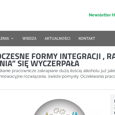
Newsletter 
LENIA
WIEDZA
AKTUALNOŚCI
KONTAKT
ESNE FORMY INTEGRACJI , RAP
NIA” SIĘ WYCZERPAŁA
otkanie pracownicze zakrapiane dużą ilością alkoholu już ja
o innowacyjne rozwiązania, świeże pomysły. Oczekiwania prac