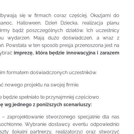
ywają się w firmach coraz częściej. Okazjami do
noc, Halloween, Dzień Dziecka, realizacja planu
firmy bądź poszczególnych działów. Ich uczestnicy
ypu wydarzeń. Mają dużo doświadczeń, a wraz z
ń. Powstała w ten sposób presja przenoszona jest na
wybrać
imprezę, która będzie innowacyjna i zarazem
im formatem doświadczonych uczestników.
ać nowego projektu na swojej firmie.
 będzie spełniało te przynajmniej częściowo
ię wg jednego z poniższych scenariuszy:
– zaprojektowanie stworzonego specjalnie dla nas
zasochłonne. Wybranie dostawcy eventu odpowiednio
ty (lokalni partnerzy, realizatorzy) oraz stworzyć