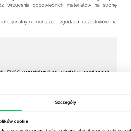
ądź wrzucenia odpowiednich materiałów na stronę
rofesjonalnym montażu i zgodach uczestników na
nży FMCG uczestniczyli co kwartał w spotkaniach
ie wyników sprzedaży i zaplanowanie działań na
 uatrakcyjnienia tych spotkań. Zamiast czterech
Szczegóły
dział w
jednej dużej grze rozłożonej na cztery
ych modułów:
 plików cookie
do spersonalizowania treści i reklam, aby oferować funkcje sp