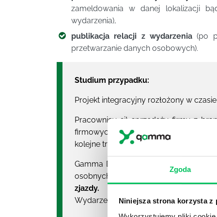
zameldowania w danej lokalizacji b
wydarzenia),
publikacja relacji z wydarzenia
(po p
przetwarzanie danych osobowych).
Studium przypadku:
Projekt integracyjny rozłożony w czasie
Pracownicy sił sprzedaży firmy z bra
firmowych. Ich celem było podsumowan
kolejne trzy miesiące.
Gamma Discover została zaproszona do
Zgoda
osobnych imprez uczestnicy wzięli u
zjazdy.
Wydarzenie składało się z następując
Niniejsza strona korzysta z
Wykorzystujemy pliki cookie 