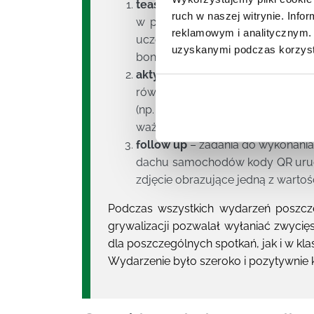
teasery
– otrzymywane przez ucz
ruch w naszej witrynie. Inf
w pierwszych minutach pobytu w
reklamowym i analitycznym. 
uczestników w postaci wideo, dy
uzyskanymi podczas korzysta
bonusowymi);
aktywności główne
– wymagaj
równoważnia, zagadka kryminalna
(np. podczas obiadu, w specja
ważnymi prezentacjami, w godzina
follow up
– zadania do wykonania
dachu samochodów kody QR urucha
zdjęcie obrazujące jedną z wartoś
Podczas wszystkich wydarzeń poszcz
grywalizacji pozwalał wyłaniać zwycię
dla poszczególnych spotkań, jak i w klas
Wydarzenie było szeroko i pozytywnie