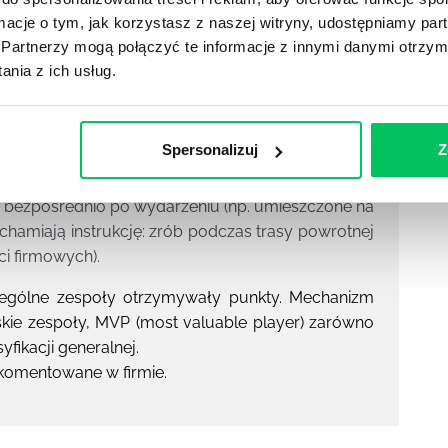
estników jeszcze przed samym spotkaniem bądź
ormacje o tym, jak korzystasz z naszej witryny, udostępniamy p
 hotelu (np. łamigłówka przesłana na smartfony
Partnerzy mogą połączyć te informacje z innymi danymi otrzym
skietki 3,5 cala rozrzucone w hotelu z zadaniami
nia z ich usług.
ące pracy zespołowej (np. labirynt 2P4O,
, latający dywan), wplecione w agendę spotkania
Spersonalizuj
Z
lnie zaplanowanej godzinnej przerwie pomiędzy
ch wieczornych etc.);
 bezpośrednio po wydarzeniu (np. umieszczone na
miają instrukcję: zrób podczas trasy powrotnej
ci firmowych).
ególne zespoły otrzymywały punkty. Mechanizm
skie zespoły, MVP (most valuable player) zarówno
yfikacji generalnej.
 komentowane w firmie.