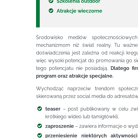
Szkolenia outdoor
Atrakcje wieczorne
Środowisko mediów społecznościowyc
mechanizmom niż świat realny. Tu ważne s
doświadczenia jest zależna od reakcji krę
więc wysoki potencjał do promowania go sie
tego potencjału nie posiadają.
Dlatego fir
program oraz atrakcje specjalne.
Wychodząc naprzeciw trendom społecz
skierowaną przez social media do adresatów
teaser
– post publikowany w celu zwię
krótkiego wideo lub łamigłówki),
zaproszenie
– zawiera informacje o wyd
przeniesienie niektórych aktywnośc