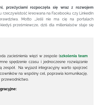
ami, przeżyciami rozpoczęła się wraz z rozwojem
lu rzeczywistość kreowana na Facebooku czy LinkedIn
prawdziwa. Motto „Jeśli nie ma cię na portalach
iedyś prześmiewcze, dziś dla millenialsów staje się
da zacieśnienia więzi w zespole (
szkolenia
team
emne spędzenie czasu i jednoczesne rozwiązanie
zą zespół. Na wyjazd integracyjny warto spojrzeć
racowników na wspólny cel, poprawia komunikację,
w przewodnictwo.
gracyjne: