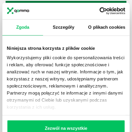
Zgoda
Szczegóły
O plikach cookies
SZKOLENIE PRZEZ ZABAWĘ, CZYLI CO GRY
INTEGRACYJNE WNOSZĄ DO GRUPY?
Wyjazdy integracyjne dla firm coraz częściej
Niniejsza strona korzysta z plików cookie
przybierają urozmaicone formy, bardzo odległe od
Wykorzystujemy pliki cookie do spersonalizowania treści
dobrze wszystkim znanych wyjazdów hotelowych.
i reklam, aby oferować funkcje społecznościowe i
Obecnie tworzy się je w oparciu o team building,
który ma za zadanie, na podstawie konkretnego
analizować ruch w naszej witrynie. Informacje o tym, jak
scenariusza, wzmocnić więzy między pracownikami.
korzystasz z naszej witryny, udostępniamy partnerom
społecznościowym, reklamowym i analitycznym.
Partnerzy mogą połączyć te informacje z innymi danymi
otrzymanymi od Ciebie lub uzyskanymi podczas
korzystania z ich usług.
INTEGRACJA POD KONTROLĄ - CO POWINNO
WYRÓŻNIAĆ SZKOLENIA INTEGRACYJNE?
Zezwól na wszystkie