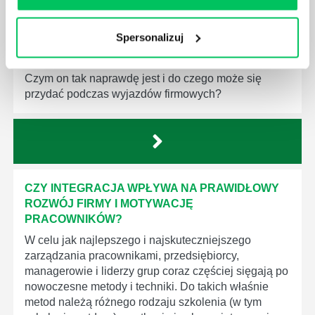
Wiele mówi się ostatnio o różnych formach, które
mogą przybierać szkolenia integracyjne dla firm.
Kreatywność pod tym względem bywa naprawdę
Spersonalizuj
olbrzymia. Każdemu z tego typu pomysłów powinna
jednak zawsze przyświecać idea team buildingu.
Czym on tak naprawdę jest i do czego może się
przydać podczas wyjazdów firmowych?
CZY INTEGRACJA WPŁYWA NA PRAWIDŁOWY
ROZWÓJ FIRMY I MOTYWACJĘ
PRACOWNIKÓW?
W celu jak najlepszego i najskuteczniejszego
zarządzania pracownikami, przedsiębiorcy,
managerowie i liderzy grup coraz częściej sięgają po
nowoczesne metody i techniki. Do takich właśnie
metod należą różnego rodzaju szkolenia (w tym