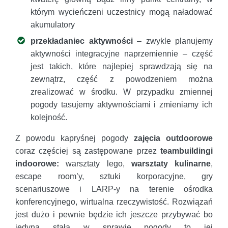
którym wycieńczeni uczestnicy mogą naładować
akumulatory
przekładaniec aktywności
– zwykle planujemy
aktywności integracyjne naprzemiennie – część
jest takich, które najlepiej sprawdzają się na
zewnątrz, część z powodzeniem można
zrealizować w środku. W przypadku zmiennej
pogody tasujemy aktywnościami i zmieniamy ich
kolejność.
Z powodu kapryśnej pogody
zajęcia outdoorowe
coraz częściej są zastępowane przez
teambuildingi
indoorowe:
warsztaty lego,
warsztaty kulinarne
,
escape room’y, sztuki korporacyjne, gry
scenariuszowe i LARP-y na terenie ośrodka
konferencyjnego, wirtualna rzeczywistość. Rozwiązań
jest dużo i pewnie będzie ich jeszcze przybywać bo
jedyna stała w sprawie pogody to jej