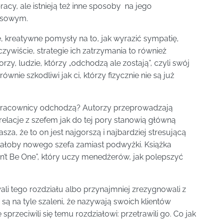
cy, ale istnieją też inne sposoby na jego
ansowym.
, kreatywne pomysły na to, jak wyrazić sympatię,
ywiście, strategie ich zatrzymania to również
zy, ludzie, którzy „odchodzą ale zostają”, czyli swój
nie szkodliwi jak ci, którzy fizycznie nie są już
o pracownicy odchodzą? Autorzy przeprowadzają
relacje z szefem jak do tej pory stanowią główną
za, że to on jest najgorszą i najbardziej stresującą
wolałoby nowego szefa zamiast podwyżki. Książka
on’t Be One”, który uczy menedżerów, jak polepszyć
ali tego rozdziału albo przynajmniej zrezygnowali z
 są na tyle szaleni, że nazywają swoich klientów
przeciwili się temu rozdziałowi: przetrawili go. Co jak