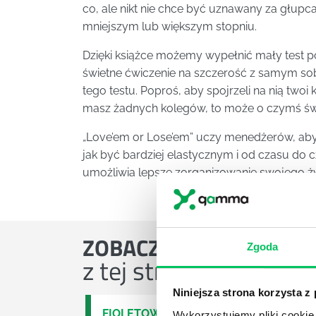
co, ale nikt nie chce być uznawany za głupca. 
mniejszym lub większym stopniu.
Dzięki książce możemy wypełnić mały test pok
świetne ćwiczenie na szczerość z samym so
tego testu. Poproś, aby spojrzeli na nią twoi k
masz żadnych kolegów, to może o czymś św
„Love’em or Lose’em” uczy menedżerów, aby o
jak być bardziej elastycznym i od czasu do 
umożliwia lepsze zorganizowanie swojego 
ZOBACZ
OSTATNIE ART
Zgoda
z tej strefy wiedzy
Niniejsza strona korzysta z
FIOLETOWA KROWA
Wykorzystujemy pliki cookie 