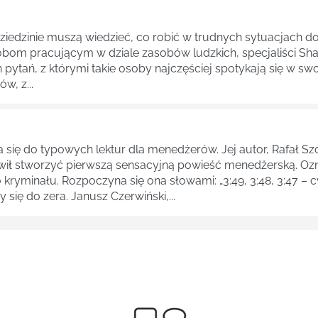
j dziedzinie muszą wiedzieć, co robić w trudnych sytuacjach
bom pracującym w dziale zasobów ludzkich, specjaliści Sh
ytań, z którymi takie osoby najczęściej spotykają się w swo
, z...
a się do typowych lektur dla menedżerów. Jej autor, Rafał Szc
owił stworzyć pierwszą sensacyjną powieść menedżerską. Ozna
ryminału. Rozpoczyna się ona słowami: „3:49, 3:48, 3:47 – 
 się do zera. Janusz Czerwiński,...