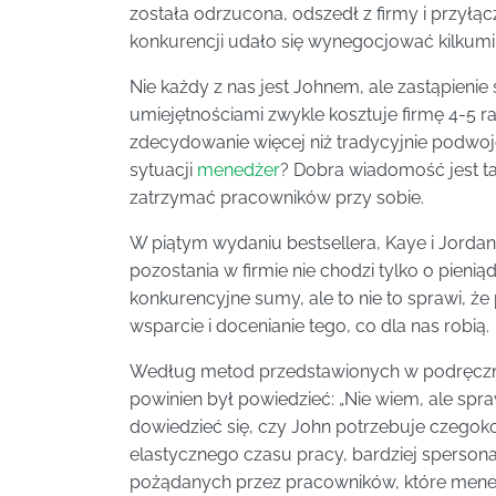
została odrzucona, odszedł z firmy i przyłącz
konkurencji udało się wynegocjować kilkumil
Nie każdy z nas jest Johnem, ale zastąpien
umiejętnościami zwykle kosztuje firmę 4-5 ra
zdecydowanie więcej niż tradycyjnie podwoj
sytuacji
menedżer
? Dobra wiadomość jest ta
zatrzymać pracowników przy sobie.
W piątym wydaniu bestsellera, Kaye i Jord
pozostania w firmie nie chodzi tylko o pieni
konkurencyjne sumy, ale to nie to sprawi, że 
wsparcie i docenianie tego, co dla nas robią.
Według metod przedstawionych w podręcznik
powinien był powiedzieć: „Nie wiem, ale spr
dowiedzieć się, czy John potrzebuje czego
elastycznego czasu pracy, bardziej spersona
pożądanych przez pracowników, które men