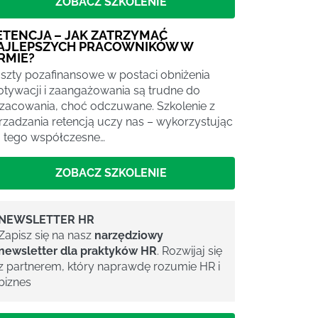
ZOBACZ SZKOLENIE
ETENCJA – JAK ZATRZYMAĆ
AJLEPSZYCH PRACOWNIKÓW W
IRMIE?
szty pozafinansowe w postaci obniżenia
tywacji i zaangażowania są trudne do
zacowania, choć odczuwane. Szkolenie z
rzadzania retencją uczy nas – wykorzystując
 tego współczesne…
ZOBACZ SZKOLENIE
NEWSLETTER HR
Zapisz się na nasz
narzędziowy
newsletter dla praktyków HR
. Rozwijaj się
z partnerem, który naprawdę rozumie HR i
biznes