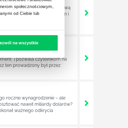
artnerom społecznościowym,
wy element – nazywany fioletową
anymi od Ciebie lub
ak pewnym celem marketingowym i
różniające się na tle
ezwól na wszystkie
 po raz kolejny w książce
ement” i pozwala czytelnikom na
usz ten prowadzony był przez
ego roczne wynagrodzenie – ale
osztować nawet miliardy dolarów?
 dokonał ważnego odkrycia