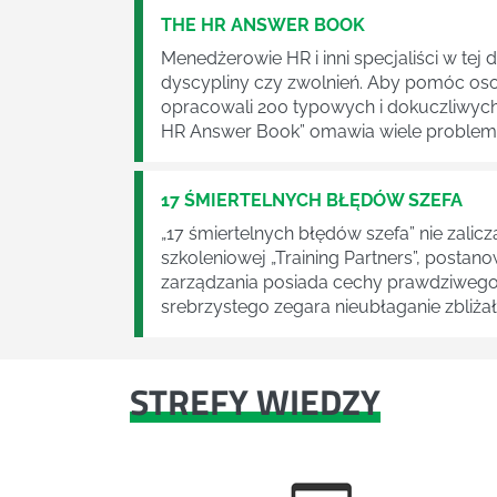
THE HR ANSWER BOOK
Menedżerowie HR i inni specjaliści w te
dyscypliny czy zwolnień. Aby pomóc oso
opracowali 200 typowych i dokuczliwych p
HR Answer Book” omawia wiele problemów
17 ŚMIERTELNYCH BŁĘDÓW SZEFA
„17 śmiertelnych błędów szefa” nie zalicz
szkoleniowej „Training Partners”, postan
zarządzania posiada cechy prawdziwego k
srebrzystego zegara nieubłaganie zbliżały
STREFY WIEDZY