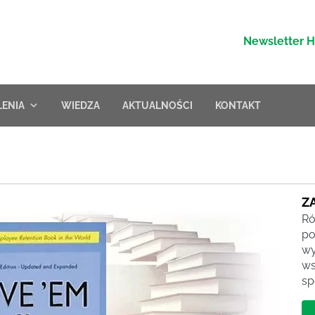
Newsletter 
LENIA
WIEDZA
AKTUALNOŚCI
KONTAKT
Z
Ró
po
wy
ws
sp