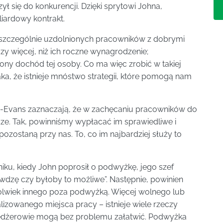
ył się do konkurencji. Dzięki sprytowi Johna,
iardowy kontrakt.
ie szczególnie uzdolnionych pracowników z dobrymi
zy więcej, niż ich roczne wynagrodzenie;
ony dochód tej osoby. Co ma więc zrobić w takiej
ka, że istnieje mnóstwo strategii, które pomogą nam
an-Evans zaznaczają, że w zachęcaniu pracowników do
ądze. Tak, powinniśmy wypłacać im sprawiedliwe i
pozostaną przy nas. To, co im najbardziej służy to
u, kiedy John poprosił o podwyżkę, jego szef
awdzę czy byłoby to możliwe”. Następnie, powinien
kolwiek innego poza podwyżką. Więcej wolnego lub
lizowanego miejsca pracy – istnieje wiele rzeczy
edżerowie mogą bez problemu załatwić. Podwyżka