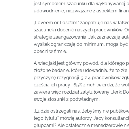
jest symbolem szacunku dla wykonywanej pra
udowodnienie, niezwiązane z aspektem fin
„Love’em or Lose’em” zaopatruje nas w łatwe
szacunek i docenić naszych pracowników. Ocz
strategie zaangażowania. Jak zaznaczają autor
wysiłek ograniczają do minimum, mogą być rów
obecni w firmie.
A więc jaki jest główny powód, dla któreg
złożone badanie, które udowadnia, że to złe 
przyczynę rezygnacji. 3 z 4 pracowników zgłas
częścią ich pracy i 65% z nich twierdzi, że 
zawiera więc rozdział zatytułowany „Jerk: D
swoje stosunki z podwładnymi.
„Ludzie ostrzegali nas, żebyśmy nie publikow
tego tytułu” mówią autorzy. Jacy konsultanci
głupcami? Ale ostatecznie menedżerowie nie s