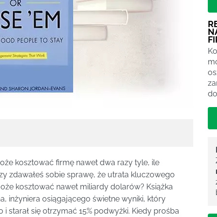
R
N
F
Ko
mo
os
za
do
że kosztować firmę nawet dwa razy tyle, ile
zy zdawałeś sobie sprawę, że utrata kluczowego
że kosztować nawet miliardy dolarów? Książka
, inżyniera osiągającego świetne wyniki, który
i starał się otrzymać 15% podwyżki. Kiedy prośba