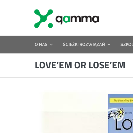
Skip
to
content
O NAS
ŚCIEŻKI ROZWIĄZAŃ
SZKO
LOVE’EM OR LOSE’EM