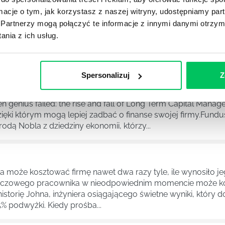
ormacje o tym, jak korzystasz z naszej witryny, udostępniamy p
a do tego, aby wprowadzić do swojego życia pewien wyjątko
Partnerzy mogą połączyć te informacje z innymi danymi otrzym
głębszy sens lektury: fioletowa krowa jest niczym innym, j
do tworzenia produktów oraz usług, które są atrakcyjne i wy
nia z ich usług.
..
Spersonalizuj
Z
 LTCM (Long Term Capital Management) zostaje opowiedziana
 genius failed: the rise and fall of Long Term Capital Manag
ęki którym mogą lepiej zadbać o finanse swojej firmy.Fund
 Nobla z dziedziny ekonomii, którzy...
a może kosztować firmę nawet dwa razy tyle, ile wynosiło j
kluczowego pracownika w nieodpowiednim momencie może k
istorię Johna, inżyniera osiągającego świetne wyniki, który
5% podwyżki. Kiedy prośba...