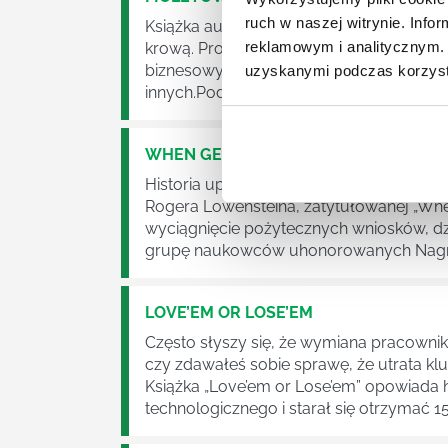
ruch w naszej witrynie. Inf
Książka autorstwa Setha Godina zachęc
reklamowym i analitycznym. 
krową. Prostota tego przekazu odkrywa 
biznesowym, motywującym do działania i 
uzyskanymi podczas korzysta
innych.Podtytuł książki brzmi: „Zmień się i.
WHEN GENIUS FAILED
Historia upadku funduszu hedgingowego
Rogera Lowensteina, zatytułowanej „When
wyciągnięcie pożytecznych wniosków, dzi
grupę naukowców uhonorowanych Nagrodą
LOVE’EM OR LOSE’EM
Często słyszy się, że wymiana pracownik
czy zdawałeś sobie sprawę, że utrata 
Książka „Love’em or Lose’em” opowiada h
technologicznego i starał się otrzymać 1