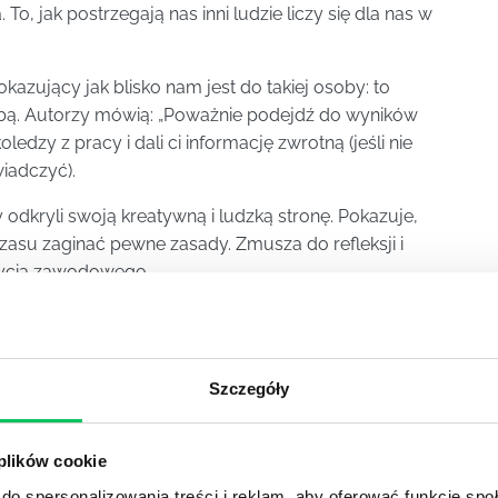
To, jak postrzegają nas inni ludzie liczy się dla nas w
azujący jak blisko nam jest do takiej osoby: to
bą. Autorzy mówią: „Poważnie podejdź do wyników
oledzy z pracy i dali ci informację zwrotną (jeśli nie
iadczyć).
dkryli swoją kreatywną i ludzką stronę. Pokazuje,
czasu zaginać pewne zasady. Zmusza do refleksji i
życia zawodowego.
YKUŁY
Szczegóły
 plików cookie
do spersonalizowania treści i reklam, aby oferować funkcje sp