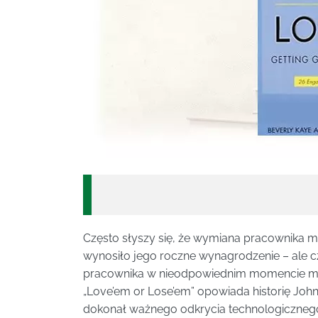
Często słyszy się, że wymiana pracownika mo
wynosiło jego roczne wynagrodzenie – ale c
pracownika w nieodpowiednim momencie mo
„Love’em or Lose’em” opowiada historię Johna
dokonał ważnego odkrycia technologicznego 