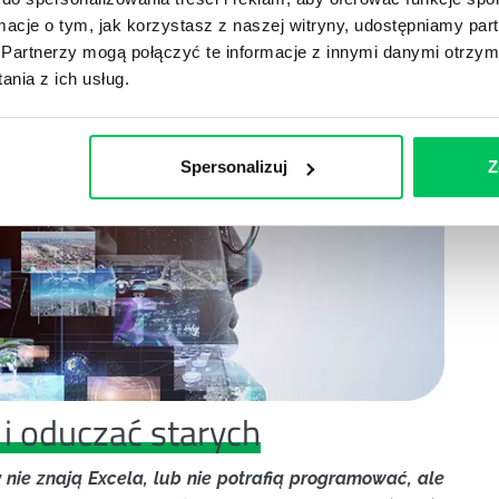
arning Agility jest jasne sformułowanie oczekiwań
ormacje o tym, jak korzystasz z naszej witryny, udostępniamy p
Partnerzy mogą połączyć te informacje z innymi danymi otrzym
esieniu do zmian.
nia z ich usług.
Spersonalizuj
Z
i oduczać starych
 nie znają Excela, lub nie potrafią programować, ale