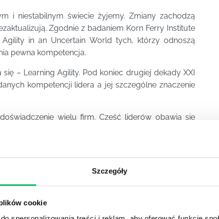
ym i niestabilnym świecie żyjemy. Zmiany zachodzą
aktualizują. Zgodnie z badaniem Korn Ferry Institute
Agility in an Uncertain World tych, którzy odnoszą
żnia pewna kompetencja.
się – Learning Agility. Pod koniec drugiej dekady XXI
danych kompetencji lidera a jej szczególne znaczenie
doświadczenie wielu firm. Część liderów obawia się
ie zafundował nam rok 2020, tymczasem są one dziś
nsywność zmian, które zachodzą na zewnątrz nie może
Szczegóły
ać. Aby utrzymać i poprawić produktywność, szybkość
ść organizacyjną, liderzy powinni szybko inicjować
o sprzyjające generowaniu innowacyjnych rozwiązań
.
 plików cookie
 nadal nie zawsze wiemy, jak się względem nich
do spersonalizowania treści i reklam, aby oferować funkcje sp