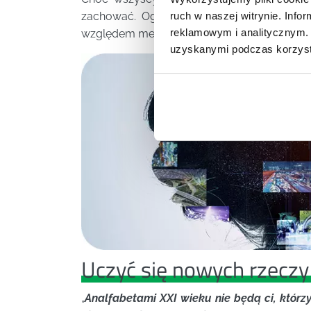
zachować. Ogromną wartością koncepcji Le
ruch w naszej witrynie. Inf
reklamowym i analitycznym. 
względem menedżerów i pracowników w odni
uzyskanymi podczas korzysta
Uczyć się nowych rzeczy 
„
Analfabetami XXI wieku nie będą ci, którzy