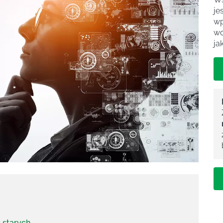
je
wp
wo
ja
 starych