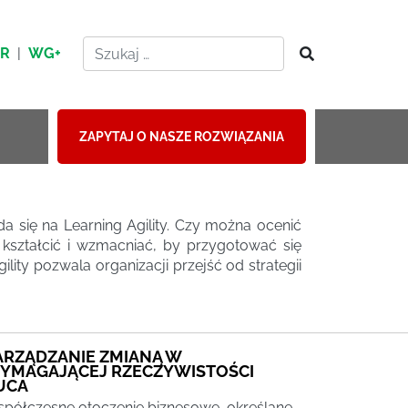
HR
|
WG+
ZAPYTAJ O NASZE ROZWIĄZANIA
da się na Learning Agility. Czy można ocenić
y kształcić i wzmacniać, by przygotować się
ity pozwala organizacji przejść od strategii
ARZĄDZANIE ZMIANĄ W
YMAGAJĄCEJ RZECZYWISTOŚCI
UCA
półczesne otoczenie biznesowe, określane