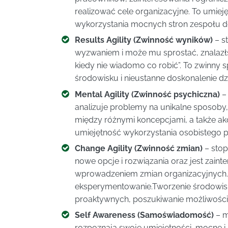
realizować cele organizacyjne. To umieję
wykorzystania mocnych stron zespołu do
Results Agility (Zwinność wyników)
– s
wyzwaniem i może mu sprostać, znalazłszy
kiedy nie wiadomo co robić”. To zwinny
środowisku i nieustanne doskonalenie d
Mental Agility (Zwinność psychiczna)
– 
analizuje problemy na unikalne sposoby,
między różnymi koncepcjami, a także ak
umiejętność wykorzystania osobistego p
Change Agility (Zwinność zmian)
– stop
nowe opcje i rozwiązania oraz jest zai
wprowadzeniem zmian organizacyjnych. 
eksperymentowanie.Tworzenie środowis
proaktywnych, poszukiwanie możliwości 
Self Awareness (Samoświadomość)
– m
rozpoznają swoje umiejętności, mocne i s