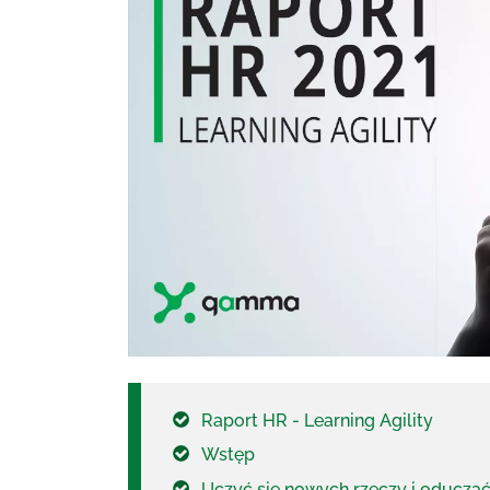
Raport HR - Learning Agility
Wstęp
Uczyć się nowych rzeczy i oduczać