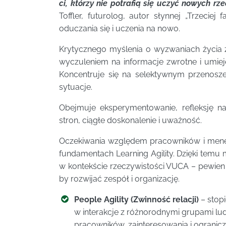
ci, którzy nie potrafią się uczyć nowych r
Toffler, futurolog, autor słynnej „Trzeciej 
oduczania się i uczenia na nowo.
Krytycznego myślenia o wyzwaniach życia 
wyczuleniem na informacje zwrotne i umie
Koncentruje się na selektywnym przenosz
sytuacje.
Obejmuje eksperymentowanie, refleksję 
stron, ciągłe doskonalenie i uważność.
Oczekiwania względem pracowników i mene
fundamentach Learning Agility. Dzięki tem
w kontekście rzeczywistości VUCA – pewien 
by rozwijać zespół i organizację.
People Agility (Zwinność relacji)
– stopi
w interakcje z różnorodnymi grupami lud
pracowników, zainteresowania i ogranicz