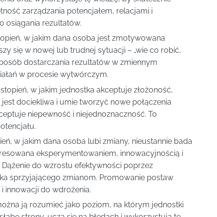
tność zarządzania potencjałem, relacjami i
 osiągania rezultatów.
topień, w jakim dana osoba jest zmotywowana
 się w nowej lub trudnej sytuacji – „wie co robić,
 sposób dostarczania rezultatów w zmiennym
ziałań w procesie wytwórczym.
stopień, w jakim jednostka akceptuje złożoność,
 jest dociekliwa i umie tworzyć nowe połączenia
ceptuje niepewność i niejednoznaczność. To
otencjału.
ień, w jakim dana osoba lubi zmiany, nieustannie bada
nteresowana eksperymentowaniem, innowacyjnością i
Dążenie do wzrostu efektywności poprzez
ka sprzyjającego zmianom. Promowanie postaw
i innowacji do wdrożenia.
ożna ją rozumieć jako poziom, na którym jednostki
łabe strony, uczą się na błędach i wykorzystują tę