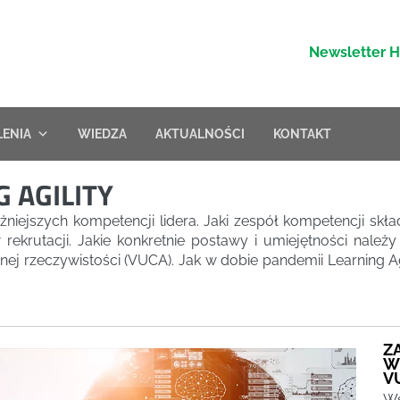
Newsletter 
LENIA
WIEDZA
AKTUALNOŚCI
KONTAKT
 AGILITY
ażniejszych kompetencji lidera. Jaki zespół kompetencji skła
ekrutacji. Jakie konkretnie postawy i umiejętności należ
 rzeczywistości (VUCA). Jak w dobie pandemii Learning Agil
Z
W
V
Ws