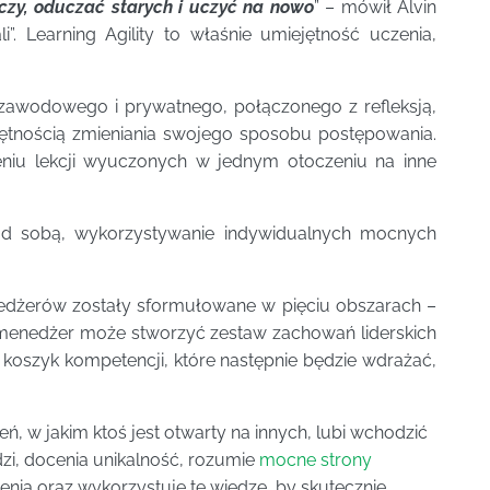
zeczy, oduczać starych i uczyć na nowo
” – mówił Alvin
fali”. Learning Agility to właśnie umiejętność uczenia,
zawodowego i prywatnego, połączonego z refleksją,
jętnością zmieniania swojego sposobu postępowania.
eniu lekcji wyuczonych w jednym otoczeniu na inne
nad sobą, wykorzystywanie indywidualnych mocnych
dżerów zostały sformułowane w pięciu obszarach –
u menedżer może stworzyć zestaw zachowań liderskich
koszyk kompetencji, które następnie będzie wdrażać,
eń, w jakim ktoś jest otwarty na innych, lubi wchodzić
zi, docenia unikalność, rozumie
mocne strony
enia oraz wykorzystuje tę wiedzę, by skutecznie