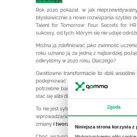
Rok 2020 pokazał, w jak nieprzewidywaln
błyskawicznie a nowe rozwiązania szybko dez
Talent for Tomorrow: Four Secrets for HR 
sukcesy, od tych, którym się nie udaje odró
Można ją zdefiniować jako zwinność uczenia 
roku uznano ją za jedną z najbardziej pożą
odkryliśmy w 2020 roku. Dlaczego?
Gwałtowne transformacje to dziś wspólne 
podejmować decyzje w obliczu zmian, jak
potrzebne bardziej niż kiedykolwiek. Inte
stać się alibi dla marazmu w organizacji.
Zgoda
To nie jest sytuacja, którą można przeczek
wprowadzania produktów na rynek i sprawno
zmiany
i tworzyć w organizacji środowisk
Niniejsza strona korzysta z
Choć wszyscy mamy świadomość zmian, to
Wykorzystujemy pliki cookie 