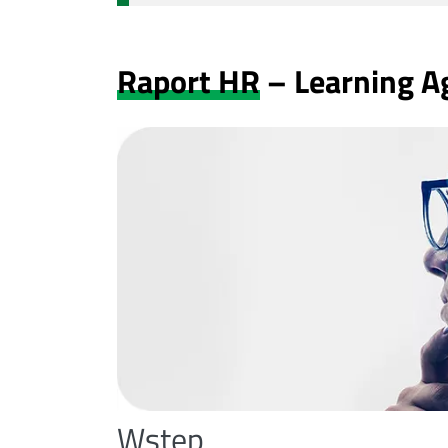
Raport HR
– Learning Ag
Wstęp