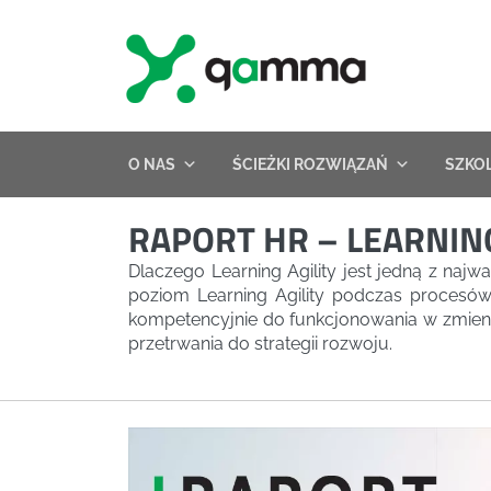
Skip
to
content
O NAS
ŚCIEŻKI ROZWIĄZAŃ
SZKO
RAPORT HR – LEARNING
Dlaczego Learning Agility jest jedną z najw
poziom Learning Agility podczas procesów r
kompetencyjnie do funkcjonowania w zmiennej
przetrwania do strategii rozwoju.