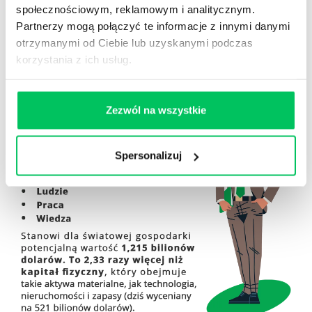
społecznościowym, reklamowym i analitycznym.
wpłynąć, wzmocnić go i uwolnić z korzyścią dla
Partnerzy mogą połączyć te informacje z innymi danymi
organizacji. Wraz ze wzrostem wiedzy, doświadczenia
otrzymanymi od Ciebie lub uzyskanymi podczas
i stażu pracy ludzie wnoszą jeszcze większą wartość
korzystania z ich usług.
do firmy. Na tym m.in. polega ich przewaga nad
maszynami.
Zezwól na wszystkie
Spersonalizuj