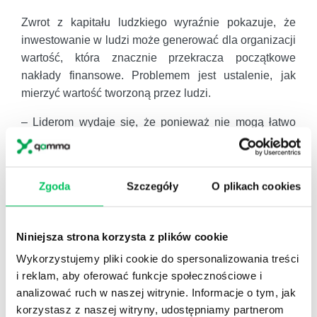
Zwrot z kapitału ludzkiego wyraźnie pokazuje, że
inwestowanie w ludzi może generować dla organizacji
wartość, która znacznie przekracza początkowe
nakłady finansowe. Problemem jest ustalenie, jak
mierzyć wartość tworzoną przez ludzi.
– Liderom wydaje się, że ponieważ nie mogą łatwo
zmierzyć wartości generowanej przez ludzi, to jej tam
nie ma. Obecne podejście do zarządzania ludźmi jako
kosztu końcowego, zgodnie z paradygmatem wartości
Zgoda
Szczegóły
O plikach cookies
w przyszłości, nie stworzy zespołu o wysokiej
wydajności. Ludzie są podstawą najwyższej
wydajności, ale organizacje nie inwestują
Niniejsza strona korzysta z plików cookie
wystarczająco dużo czasu ani zasobów, potrzebnych
Wykorzystujemy pliki cookie do spersonalizowania treści
do jej uwolnienia – mówi Tania Lennon z Korn Ferry
i reklam, aby oferować funkcje społecznościowe i
Institute.
analizować ruch w naszej witrynie. Informacje o tym, jak
korzystasz z naszej witryny, udostępniamy partnerom
Potencjał jednostki nie jest stały. Można na niego