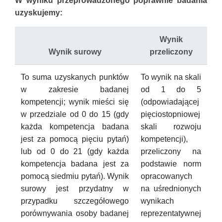
W wyniku przeprowadzonego poprawnie badania
uzyskujemy:
Wynik
Wynik surowy
przeliczony
To suma uzyskanych punktów
To wynik na skali
w zakresie badanej
od 1 do 5
kompetencji; wynik mieści się
(odpowiadającej
w przedziale od 0 do 15 (gdy
pięciostopniowej
każda kompetencja badana
skali rozwoju
jest za pomocą pięciu pytań)
kompetencji),
lub od 0 do 21 (gdy każda
przeliczony na
kompetencja badana jest za
podstawie norm
pomocą siedmiu pytań). Wynik
opracowanych
surowy jest przydatny w
na uśrednionych
przypadku szczegółowego
wynikach
porównywania osoby badanej
reprezentatywnej