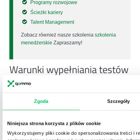
Programy rozwojowe
Ścieżki kariery
Talent Management
Zobacz również nasze szkolenia
szkolenia
menedżerskie
Zapraszamy!
Warunki wypełniania testów
Test kompetencyjny można stosować zarówno
grupowo, jak i indywidualnie. W tym celu należy
zapewnić badanym odpowiednie miejsce
Zgoda
Szczegóły
(pomieszczenie biurowe, salę konferencyjną itp.), w
którym bez zakłóceń będą mogli wypełnić test.
Niniejsza strona korzysta z plików cookie
Testów nie można wypełniać poza miejscem rekrutacji
Wykorzystujemy pliki cookie do spersonalizowania treści i r
lub oceny. Przed przystąpieniem do rozwiązywania