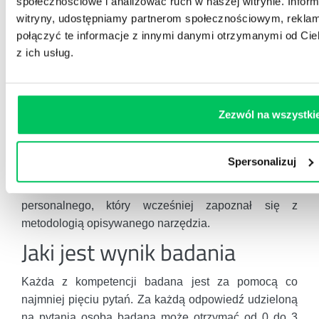
społecznościowe i analizować ruch w naszej witrynie. Inform
testu powinno się zapoznać badanych z instrukcją
witryny, udostępniamy partnerom społecznościowym, rekla
oraz celem badania.
połączyć te informacje z innymi danymi otrzymanymi od Cie
Należy również poinformować, że w zależności od
z ich usług.
wersji testu osoby badane mają około 20–45 minut na
jego wypełnienie. Jednakże (co ważne!) po upływie
tego czasu należy pozwolić na dokończenie
Zezwól na wszystki
rozwiązania, tak aby kandydat odpowiedział na
wszystkie pytania testowe.
Spersonalizuj
Osobą przeprowadzającą badanie za pomocą testów
kompetencyjnych może być pracownik działu
personalnego, który wcześniej zapoznał się z
metodologią opisywanego narzędzia.
Jaki jest wynik badania
Każda z kompetencji badana jest za pomocą co
najmniej pięciu pytań. Za każdą odpowiedź udzieloną
na pytania osoba badana może otrzymać od 0 do 3