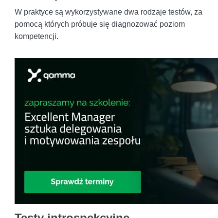
W praktyce są wykorzystywane dwa rodzaje testów, za
pomocą których próbuje się diagnozować poziom
kompetencji.
Testy introspekcyjne.