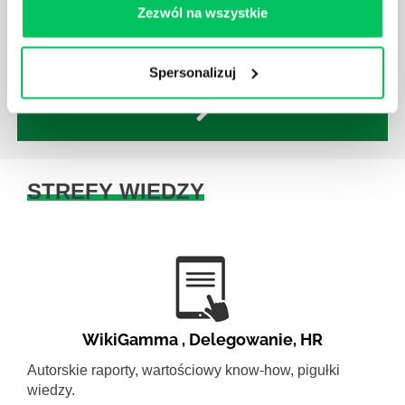
się niezwykle przydatne. Zarządzanie zasobami
Zezwól na wszystkie
ludzkimi oraz poszczególnymi etapami projektu nie
jest jednak łatwe i warto mieć tego świadomość.
Spersonalizuj
STREFY WIEDZY
WikiGamma
,
Delegowanie
,
HR
Autorskie raporty, wartościowy know-how, pigułki
wiedzy.