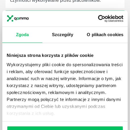
czynności wykonywane przez pracowników.
Zgoda
Szczegóły
O plikach cookies
JAK BRYGADZISTA MOŻE ROZWINĄĆ SWOJE
KOMPETENCJE MENEDŻERSKIE?
Menedżer to niezwykle ważne stanowisko w każdej
Niniejsza strona korzysta z plików cookie
firmie. Osoba je pełniąca jest w pełni odpowiedzialna
Wykorzystujemy pliki cookie do spersonalizowania treści
za realizację działań podległych mu osób oraz
i reklam, aby oferować funkcje społecznościowe i
działu.
analizować ruch w naszej witrynie. Informacje o tym, jak
korzystasz z naszej witryny, udostępniamy partnerom
społecznościowym, reklamowym i analitycznym.
Partnerzy mogą połączyć te informacje z innymi danymi
otrzymanymi od Ciebie lub uzyskanymi podczas
JAKĄ METODĘ ZARZĄDZANIA POWINIEN ZNAĆ
korzystania z ich usług.
KAŻDY MENEDŻER?
Istnieje wiele metod zarządzania, które mogą okazać