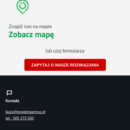
Znajdź nas na mapie
Zobacz mapę
lub użyj formularza
ZAPYTAJ O NASZE ROZWIĄZANIA
Kontakt
biuro@projektgamma.pl
tel.: 505 273 550