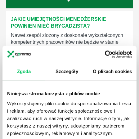
JAKIE UMIEJĘTNOŚCI MENEDŻERSKIE
POWINIEN MIEĆ BRYGADZISTA?
Nawet zespół złożony z doskonale wykształconych i
kompetentnych pracowników nie będzie w stanie
sprawnie realizować swoich zadań, jeśli zabraknie w
nim odpowiedniego kierownictwa. Zawsze
niezbędna jest osoba nadzorująca wszystkie
czynności wykonywane przez pracowników.
Zgoda
Szczegóły
O plikach cookies
Niniejsza strona korzysta z plików cookie
Wykorzystujemy pliki cookie do spersonalizowania treści
i reklam, aby oferować funkcje społecznościowe i
JAK BRYGADZISTA MOŻE ROZWINĄĆ SWOJE
KOMPETENCJE MENEDŻERSKIE?
analizować ruch w naszej witrynie. Informacje o tym, jak
korzystasz z naszej witryny, udostępniamy partnerom
Menedżer to niezwykle ważne stanowisko w każdej
społecznościowym, reklamowym i analitycznym.
firmie. Osoba je pełniąca jest w pełni odpowiedzialna