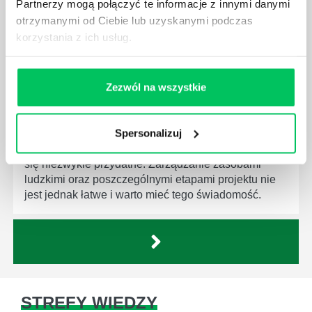
Partnerzy mogą połączyć te informacje z innymi danymi
za realizację działań podległych mu osób oraz
działu.
otrzymanymi od Ciebie lub uzyskanymi podczas
korzystania z ich usług.
Zezwól na wszystkie
JAKĄ METODĘ ZARZĄDZANIA POWINIEN ZNAĆ
KAŻDY MENEDŻER?
Spersonalizuj
Istnieje wiele metod zarządzania, które mogą okazać
się niezwykle przydatne. Zarządzanie zasobami
ludzkimi oraz poszczególnymi etapami projektu nie
jest jednak łatwe i warto mieć tego świadomość.
STREFY WIEDZY