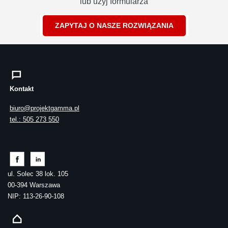
lub użyj formularza
ZAPYTAJ O NASZE ROZWIĄZANIA
Kontakt
biuro@projektgamma.pl
tel.: 505 273 550
ul. Solec 38 lok. 105
00-394 Warszawa
NIP: 113-26-90-108