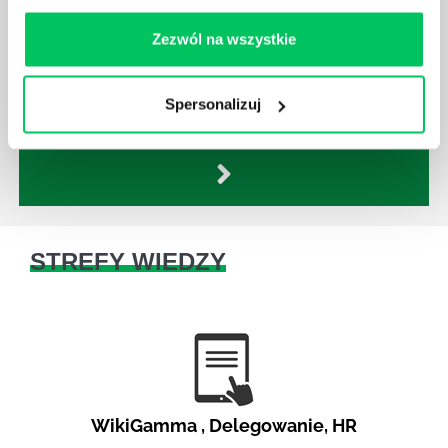
KAŻDY MENEDŻER?
Zezwól na wszystkie
Istnieje wiele metod zarządzania, które mogą okazać
się niezwykle przydatne. Zarządzanie zasobami
ludzkimi oraz poszczególnymi etapami projektu nie
Spersonalizuj
jest jednak łatwe i warto mieć tego świadomość.
STREFY WIEDZY
WikiGamma
,
Delegowanie
,
HR