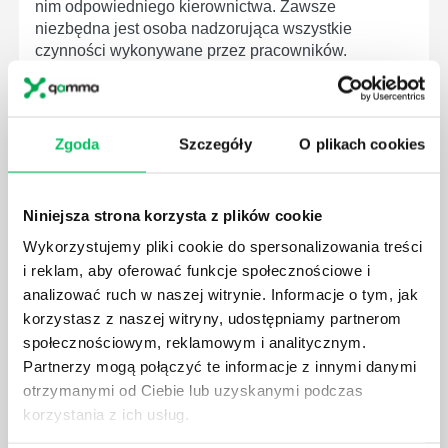
nim odpowiedniego kierownictwa. Zawsze
niezbędna jest osoba nadzorująca wszystkie
czynności wykonywane przez pracowników.
Zgoda
Szczegóły
O plikach cookies
JAK BRYGADZISTA MOŻE ROZWINĄĆ SWOJE
KOMPETENCJE MENEDŻERSKIE?
Niniejsza strona korzysta z plików cookie
Menedżer to niezwykle ważne stanowisko w każdej
Wykorzystujemy pliki cookie do spersonalizowania treści
firmie. Osoba je pełniąca jest w pełni odpowiedzialna
i reklam, aby oferować funkcje społecznościowe i
za realizację działań podległych mu osób oraz
analizować ruch w naszej witrynie. Informacje o tym, jak
działu.
korzystasz z naszej witryny, udostępniamy partnerom
społecznościowym, reklamowym i analitycznym.
Partnerzy mogą połączyć te informacje z innymi danymi
otrzymanymi od Ciebie lub uzyskanymi podczas
korzystania z ich usług.
JAKĄ METODĘ ZARZĄDZANIA POWINIEN ZNAĆ