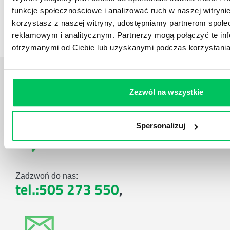
Artykuły
,
Artykuły cd.
,
Prawo
funkcje społecznościowe i analizować ruch w naszej witrynie
korzystasz z naszej witryny, udostępniamy partnerom społ
Standardowe informacje z obszaru szkoleń.
reklamowym i analitycznym. Partnerzy mogą połączyć te in
otrzymanymi od Ciebie lub uzyskanymi podczas korzystania 
Daj nam poznać
TWOJE
Zezwól na wszystkie
POTRZEBY
Spersonalizuj
Zadzwoń do nas:
tel.:505 273 550
,