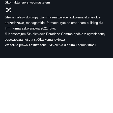
Skontaktuj sie z webmasterem
Strona należy do grupy Gamma realizującej szkolenia eksperckie,
sprzedażowe, managerskie, farmaceutyczne oraz team building dla
firm. Firma szkoleniowa 2021 roku.
© Konsorcjum Szkoleniowo-Doradcze Gamma spółka z ograniczoną
odpowiedzialnością spółka komandytowa
Wszelkie prawa zastrzeżone. Szkolenia dla firm i administracji.