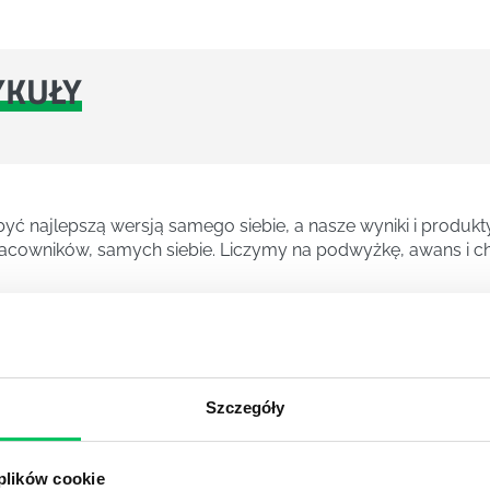
YKUŁY
ć najlepszą wersją samego siebie, a nasze wyniki i produkty
cowników, samych siebie. Liczymy na podwyżkę, awans i ch
znych kierunków studiów. Pozwala zdobyć wiedzę na temat 
sów decyzyjnych.
Szczegóły
A
 plików cookie