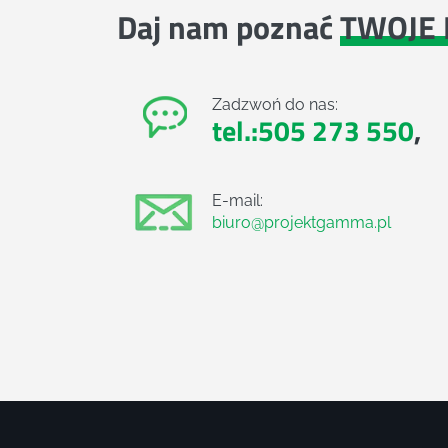
Daj nam poznać
TWOJE 
Zadzwoń do nas:
tel.:505 273 550
,
E-mail:
biuro@projektgamma.pl