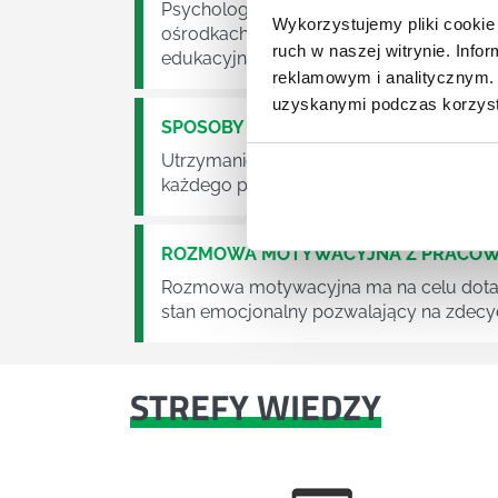
Psychologia to kierunek wbrew pozorom 
Wykorzystujemy pliki cookie 
ośrodkach służby zdrowie czy we własny
ruch w naszej witrynie. Inf
edukacyjnych, na warsztatach, w korpo
reklamowym i analitycznym. 
uzyskanymi podczas korzysta
SPOSOBY NA MOTYWACJĘ
Utrzymanie wysokiego poziomu motywacji
każdego przełożonego i menedżera.
ROZMOWA MOTYWACYJNA Z PRACOW
Rozmowa motywacyjna ma na celu dotarc
stan emocjonalny pozwalający na zdecyd
STREFY WIEDZY