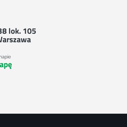
 38 lok. 105
Warszawa
mapie
apę