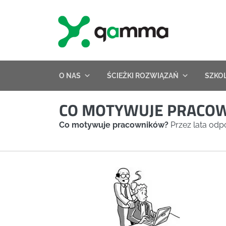
Skip
to
content
O NAS
ŚCIEŻKI ROZWIĄZAŃ
SZKO
CO MOTYWUJE PRACO
Co motywuje pracowników?
Przez lata odpo