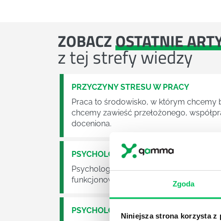
ZOBACZ
OSTATNIE ART
z tej strefy wiedzy
PRZYCZYNY STRESU W PRACY
Praca to środowisko, w którym chcemy by
chcemy zawieść przełożonego, współpra
doceniona.
PSYCHOLOGIA I CO DALEJ
Psychologia to jeden z bardziej klasyc
funkcjonowania ludzkiej psychiki, proce
Zgoda
PSYCHOLOGIA W ZARZĄDZANIU PRAC
Niniejsza strona korzysta z