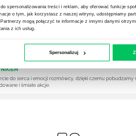
z ogromnymi perspektywami na przyszłość. Psychologowie zn
do spersonalizowania treści i reklam, aby oferować funkcje sp
ch gabinetach psychologicznych, ale również we wszelkieg
ormacje o tym, jak korzystasz z naszej witryny, udostępniamy p
racjach przy pomocy opracowywania strategii marketingowyc
Partnerzy mogą połączyć te informacje z innymi danymi otrzym
nia z ich usług.
 wśród zespołu potrafi być nie lada wyzwaniem, zalicza si
Spersonalizuj
Z
NIKIEM
ie do serca i emocji rozmówcy, dzięki czemu pobudzamy w 
owane i śmiałe akcje.