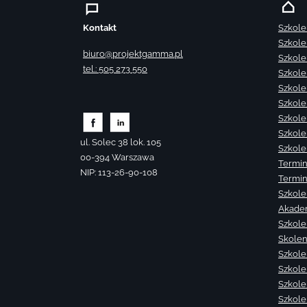
Kontakt
Szkole
Szkole
biuro@projektgamma.pl
Szkole
tel.: 505 273 550
Szkole
Szkole
Szkole
Szkole
Szkole
ul. Solec 38 lok. 105
Szkole
00-394 Warszawa
Termin
NIP: 113-26-90-108
Termin
Szkole
Akade
Szkole
Skolen
Szkole
Szkole
Szkolen
Szkole