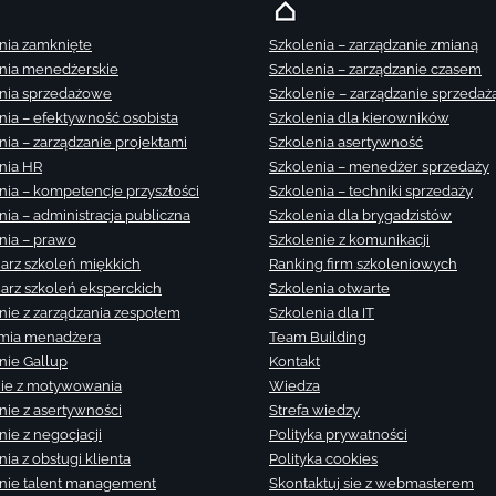
nia zamknięte
Szkolenia – zarządzanie zmianą
nia menedżerskie
Szkolenia – zarządzanie czasem
nia sprzedażowe
Szkolenie – zarządzanie sprzedaż
nia – efektywność osobista
Szkolenia dla kierowników
nia – zarządzanie projektami
Szkolenia asertywność
nia HR
Szkolenia – menedżer sprzedaży
nia – kompetencje przyszłości
Szkolenia – techniki sprzedaży
nia – administracja publiczna
Szkolenia dla brygadzistów
nia – prawo
Szkolenie z komunikacji
arz szkoleń miękkich
Ranking firm szkoleniowych
arz szkoleń eksperckich
Szkolenia otwarte
nie z zarządzania zespołem
Szkolenia dla IT
mia menadżera
Team Building
nie Gallup
Kontakt
ie z motywowania
Wiedza
nie z asertywności
Strefa wiedzy
nie z negocjacji
Polityka prywatności
ia z obsługi klienta
Polityka cookies
nie talent management
Skontaktuj sie z webmasterem