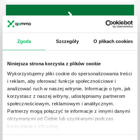
ZMIANA ZASAD WYPŁACANIA WYNAGRODZEŃ.
Zgoda
Szczegóły
O plikach cookies
WYPŁATA WYNAGRODZENIA W GOTÓWCE
W tym artykule przedstawimy zasady oraz różne
formy wypłacania wynagrodzeń (wypłata na
Niniejsza strona korzysta z plików cookie
rachunek, wypłata w gotówce). Poruszymy także
tematy związane z Kodeksem Pracy – w tym o
Wykorzystujemy pliki cookie do spersonalizowania treści
nałożeniu na Pracodawcę obowiązku
i reklam, aby oferować funkcje społecznościowe i
informacyjnego dot. podania numeru rachunku do
analizować ruch w naszej witrynie. Informacje o tym, jak
wypłaty wynagrodzenia. Nowelizacja ustawy o
korzystasz z naszej witryny, udostępniamy partnerom
wypłacie wynagrodzeń odnosi się także do
społecznościowym, reklamowym i analitycznym.
możliwości wypłaty wynagrodzenia w gotówce.
Partnerzy mogą połączyć te informacje z innymi danymi
otrzymanymi od Ciebie lub uzyskanymi podczas
korzystania z ich usług.