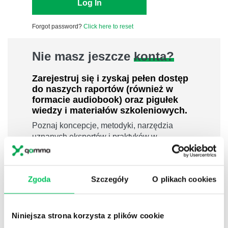
Forgot password?
Click here to reset
Nie masz jeszcze
konta?
Zarejestruj się i zyskaj pełen dostęp
do naszych raportów (również w
formacie audiobook) oraz pigułek
wiedzy i materiałów szkoleniowych.
Poznaj koncepcje, metodyki, narzędzia
uznanych ekspertów i praktyków w
dziedzinach leadershipu i zarządzania,
sprzedaży, zarządzania projektami czy
efektywności osobistej.
Zgoda
Szczegóły
O plikach cookies
800 pigułek wiedzy
40 filmów edukacyjnych
Niniejsza strona korzysta z plików cookie
14h nagrań raportów w wersji audiobook
i wiele więcej