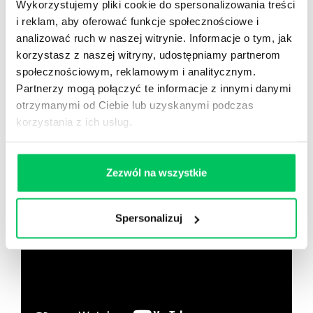
Wykorzystujemy pliki cookie do spersonalizowania treści
i reklam, aby oferować funkcje społecznościowe i
Nowy użytkownik?
analizować ruch w naszej witrynie. Informacje o tym, jak
Zarejestruj się
korzystasz z naszej witryny, udostępniamy partnerom
społecznościowym, reklamowym i analitycznym.
Partnerzy mogą połączyć te informacje z innymi danymi
otrzymanymi od Ciebie lub uzyskanymi podczas
Zobacz co znajdziesz
w
korzystania z ich usług.
wikiGamma+
Zezwól na wszystkie
Spersonalizuj