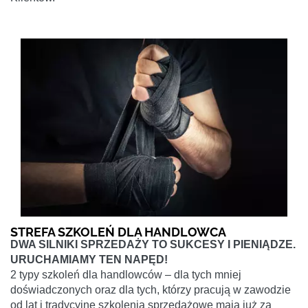
STREFA SZKOLEŃ DLA HANDLOWCA
DWA SILNIKI SPRZEDAŻY TO SUKCESY I PIENIĄDZE.
URUCHAMIAMY TEN NAPĘD!
2 typy szkoleń dla handlowców – dla tych mniej
doświadczonych oraz dla tych, którzy pracują w zawodzie
od lat i tradycyjne szkolenia sprzedażowe mają już za