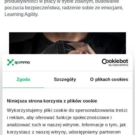
produktywności w pracy w trybie zdalnym, budowanie
poczucia bezpieczeństwa, radzenie sobie ze emocjami,
Learning Agility.
Zgoda
Szczegóły
O plikach cookies
Niniejsza strona korzysta z plików cookie
Wykorzystujemy pliki cookie do spersonalizowania treści
SZKOLENIA SPRZEDAŻOWE
i reklam, aby oferować funkcje społecznościowe i
JEŚLI BĘDZIESZ POSTĘPOWAŁ JAK WSZYSCY,
analizować ruch w naszej witrynie. Informacje o tym, jak
BĘDZIESZ MIAŁ WYNIKI JAK WSZYSCY.
korzystasz z naszej witryny, udostępniamy partnerom