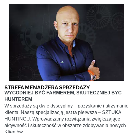
STREFA MENADŻERA SPRZEDAŻY
WYGODNIEJ BYĆ FARMEREM, SKUTECZNIEJ BYĆ
HUNTEREM
W sprzedaży są dwie dyscypliny – pozyskanie i utrzymanie
klienta. Naszą specjalizacją jest ta pierwsza – SZTUKA
HUNTINGU. Wprowadzamy rozwiązania zwiększające
aktywność i skuteczność w obszarze zdobywania nowych
Klientów.