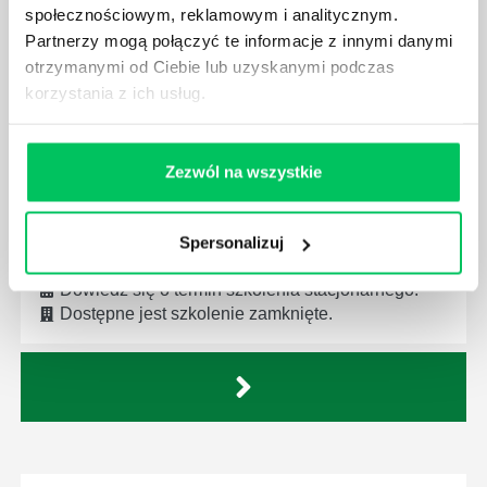
społecznościowym, reklamowym i analitycznym.
USTAWA O GOSPODARCE NIERUCHOMOŚCIAMI
Partnerzy mogą połączyć te informacje z innymi danymi
2018
otrzymanymi od Ciebie lub uzyskanymi podczas
ISTOTNE ZMIANY I KLUCZOWE ORZECZNICTWO
korzystania z ich usług.
Zmiany w ustawie o gospodarowaniu
nieruchomościami. Nowelizacji uległo wiele
przepisów dotyczących procedur oraz obowiązków
Zezwól na wszystkie
zawodowych rzeczoznawcy majątkowego.
Zapraszamy na szkolenie ustawa o gospodarce
nieruchomości 2018 r.
Spersonalizuj
Dowiedz się o termin szkolenia stacjonarnego.
Dostępne jest szkolenie zamknięte.